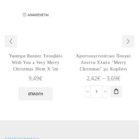
ΑΝΑΜΈΝΕΤΑΙ
Ύφασμα Runner Τσουβάλι
Χριστουγεννιάτικο Πουγκί
Αυτό το
Wish You a Very Merry
Λονέτα Έλατο “Merry
προϊόν έχει
Christmas 30cm X 5m
Christmas” με Κορδόνι
πολλαπλές
Price
9,49
€
2,42
€
–
3,69
€
παραλλαγές.
Αυτό
range:
Οι επιλογές
το
2,42€
Χριστουγεννιάτικο
ΕΠΙΛΟΓΉ
μπορούν να
προϊόν
Πουγκί
επιλεγούν
throug
έχει
Λονέτα
στη σελίδα
3,69€
πολλαπλές
Έλατο
του
παραλλαγές.
"Merry
προϊόντος
Οι
Christmas"
επιλογές
με
μπορούν