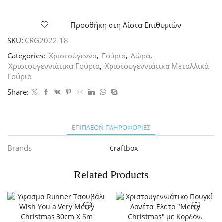
Γούρι
-
Vintage
Προσθήκη στη Λίστα Επιθυμιών
Ποδήλατο
SKU:
CRG2022-18
ποσότητα
Categories:
Χριστούγεννα
,
Γούρια
,
Δώρα
,
Χριστουγεννιάτικα Γούρια
,
Χριστουγεννιάτικα Μεταλλικά
Γούρια
Share:
ΕΠΙΠΛΈΟΝ ΠΛΗΡΟΦΟΡΊΕΣ
Brands
Craftbox
Related Products