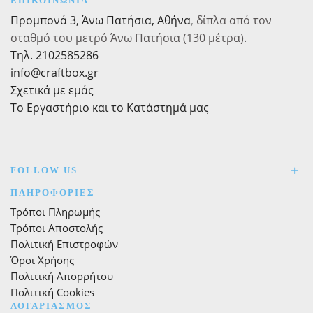
ΕΠΙΚΟΙΝΩΝΙΑ
Κορδόνι
να
ποσότητα
Προμπονά 3, Άνω Πατήσια, Αθήνα
,
δίπλα από τον
επιλεγούν
σταθμό του μετρό Άνω Πατήσια (130 μέτρα).
στη
Τηλ. 2102585286
σελίδα
του
info@craftbox.gr
προϊόντος
Σχετικά με εμάς
Το Εργαστήριο και το Κατάστημά μας
FOLLOW US
ΠΛΗΡΟΦΟΡΙΕΣ
Τρόποι Πληρωμής
Τρόποι Αποστολής
Πολιτική Επιστροφών
Όροι Χρήσης
Πολιτική Απορρήτου
Πολιτική Cookies
ΛΟΓΑΡΙΑΣΜΟΣ