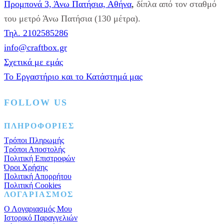
Προμπονά 3, Άνω Πατήσια, Αθήνα
,
δίπλα από τον σταθμό
του μετρό Άνω Πατήσια (130 μέτρα).
Τηλ. 2102585286
info@craftbox.gr
Σχετικά με εμάς
Το Εργαστήριο και το Κατάστημά μας
FOLLOW US
Facebook
Instagram
Pinterest
ΠΛΗΡΟΦΟΡΙΕΣ
Τρόποι Πληρωμής
Τρόποι Αποστολής
Πολιτική Επιστροφών
Όροι Χρήσης
Πολιτική Απορρήτου
Πολιτική Cookies
ΛΟΓΑΡΙΑΣΜΟΣ
Ο Λογαριασμός Μου
Ιστορικό Παραγγελιών