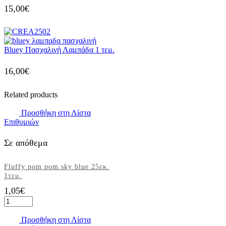
15,00
€
Bluey Πασχαλινή Λαμπάδα 1 τεμ.
16,00
€
Related products
Προσθήκη στη Λίστα
Επιθυμιών
Σε απόθεμα
Fluffy pom pom sky blue 25εκ.
1τεμ.
1,05
€
Fluffy
pom
pom
Προσθήκη στη Λίστα