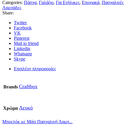
Πασχαλινή
Categories:
Πάσχα
,
Γαλάζιο
,
Για Ενήλικες
,
Εποχιακά
,
Πασχαλινές
Λαμπάδα
Λαμπάδες
1
Share:
τεμ.
ποσότητα
Twitter
Facebook
VK
Pinterest
Mail to friend
Linkedin
Whatsapp
Skype
Επιπλέον πληροφορίες
Craftbox
Brands
Λευκό
Χρώμα
Μπρελόκ με Μάτι Πασχαλινή Λαμπ...