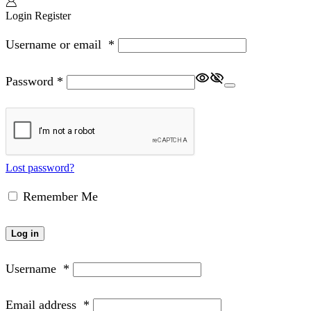
Login
Register
Username or email
*
Password
*
Lost password?
Remember Me
Log in
Username
*
Email address
*