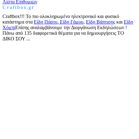
Λίστα Επιθυμιών
Craftbox.gr
Craftbox!!! Το πιο ολοκληρωμένο ηλεκτρονικό και φυσικό
κατάστημα στα
Είδη Πάρτυ
,
Είδη Γάμου
,
Είδη Βάπτισης
και
Είδη
Χόμπι
Επίσης αναλαμβάνουμε την Διοργάνωση Εκδηλώσεων !
Πάνω από 135 διαφορετικά θέματα για να δημιουργήσεις ΤΟ
ΔΙΚΟ ΣΟΥ ...