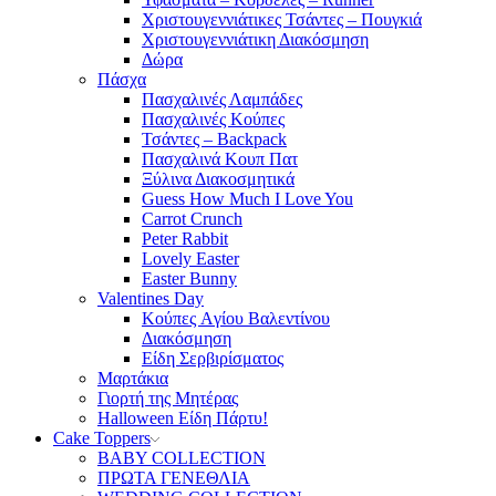
Χριστουγεννιάτικες Τσάντες – Πουγκιά
Χριστουγεννιάτικη Διακόσμηση
Δώρα
Πάσχα
Πασχαλινές Λαμπάδες
Πασχαλινές Κούπες
Τσάντες – Backpack
Πασχαλινά Κουπ Πατ
Ξύλινα Διακοσμητικά
Guess How Much I Love You
Carrot Crunch
Peter Rabbit
Lovely Easter
Easter Bunny
Valentines Day
Κούπες Aγίου Βαλεντίνου
Διακόσμηση
Είδη Σερβιρίσματος
Μαρτάκια
Γιορτή της Μητέρας
Halloween Είδη Πάρτυ!
Cake Toppers
BABY COLLECTION
ΠΡΩΤΑ ΓΕΝΕΘΛΙΑ