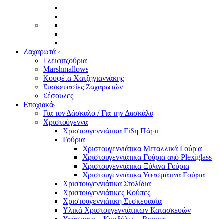
Ζαχαρωτά
Γλειφιτζούρια
Marshmallows
Κουφέτα Χατζηγιαννάκης
Συσκευασίες Ζαχαρωτών
Σέσουλες
Εποχιακά
Για τον Δάσκαλο / Για την Δασκάλα
Χριστούγεννα
Χριστουγεννιάτικα Είδη Πάρτι
Γούρια
Χριστουγεννιάτικα Μεταλλικά Γούρια
Χριστουγεννιάτικα Γούρια από Plexiglass
Χριστουγεννιάτικα Ξύλινα Γούρια
Χριστουγεννιάτικα Υφασμάτινα Γούρια
Χριστουγεννιάτικα Στολίδια
Χριστουγεννιάτικες Κούπες
Χριστουγεννιάτικη Συσκευασία
Υλικά Χριστουγεννιάτικων Κατασκευών
Υφάσματα – Κορδέλες – Runner