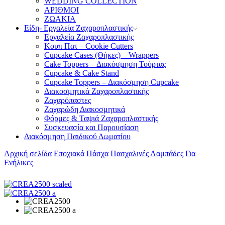
WEDDING COLLECTION
ΑΡΙΘΜΟΙ
ΖΩΑΚΙΑ
Είδη- Εργαλεία Ζαχαροπλαστικής
Εργαλεία Ζαχαροπλαστικής
Κουπ Πατ – Cookie Cutters
Cupcake Cases (Θήκες) – Wrappers
Cake Toppers – Διακόσμηση Τούρτας
Cupcake & Cake Stand
Cupcake Toppers – Διακόσμηση Cupcake
Διακοσμητικά Ζαχαροπλαστικής
Ζαχαρόπαστες
Ζαχαρώδη Διακοσμητικά
Φόρμες & Ταψιά Ζαχαροπλαστικής
Συσκευασία και Παρουσίαση
Διακόσμηση Παιδικού Δωματίου
Αρχική σελίδα
Εποχιακά
Πάσχα
Πασχαλινές Λαμπάδες
Για
Ενήλικες