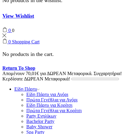
No products in the wishlist.
View Wishlist
0
0
0
Shopping Cart
No products in the cart.
Return To Shop
Απομένουν
70,01
€
για ΔΩΡΕΑΝ Μεταφορικά.
Συγχαρητήρια!
Κερδίσατε ΔΩΡΕΑΝ Μεταφορικά!
Είδη Πάρτυ
Είδη Πάρτυ για Αγόρι
Πρώτα Γενέθλια για Αγόρι
Είδη Πάρτυ για Κορίτσι
Πρώτα Γενέθλια για Κορίτσι
Party Ενηλίκων
Bachelor Party
Baby Shower
Spa Party