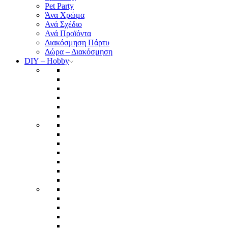
Pet Party
Άνα Χρώμα
Ανά Σχέδιο
Ανά Προϊόντα
Διακόσμηση Πάρτυ
Δώρα – Διακόσμηση
DIY – Hobby