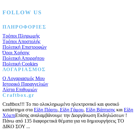
FOLLOW US
Facebook
Instagram
Pinterest
ΠΛΗΡΟΦΟΡΙΕΣ
Τρόποι Πληρωμής
Τρόποι Αποστολής
Πολιτική Επιστροφών
Όροι Χρήσης
Πολιτική Απορρήτου
Πολιτική Cookies
ΛΟΓΑΡΙΑΣΜΟΣ
Ο Λογαριασμός Μου
Ιστορικό Παραγγελιών
Λίστα Επιθυμιών
Craftbox.gr
Craftbox!!! Το πιο ολοκληρωμένο ηλεκτρονικό και φυσικό
κατάστημα στα
Είδη Πάρτυ
,
Είδη Γάμου
,
Είδη Βάπτισης
και
Είδη
Χόμπι
Επίσης αναλαμβάνουμε την Διοργάνωση Εκδηλώσεων !
Πάνω από 135 διαφορετικά θέματα για να δημιουργήσεις ΤΟ
ΔΙΚΟ ΣΟΥ ...