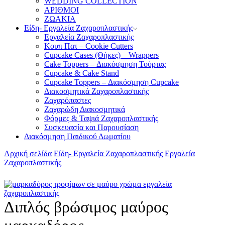
WEDDING COLLECTION
ΑΡΙΘΜΟΙ
ΖΩΑΚΙΑ
Είδη- Εργαλεία Ζαχαροπλαστικής
Εργαλεία Ζαχαροπλαστικής
Κουπ Πατ – Cookie Cutters
Cupcake Cases (Θήκες) – Wrappers
Cake Toppers – Διακόσμηση Τούρτας
Cupcake & Cake Stand
Cupcake Toppers – Διακόσμηση Cupcake
Διακοσμητικά Ζαχαροπλαστικής
Ζαχαρόπαστες
Ζαχαρώδη Διακοσμητικά
Φόρμες & Ταψιά Ζαχαροπλαστικής
Συσκευασία και Παρουσίαση
Διακόσμηση Παιδικού Δωματίου
Αρχική σελίδα
Είδη- Εργαλεία Ζαχαροπλαστικής
Εργαλεία
Ζαχαροπλαστικής
Διπλός βρώσιμος μαύρος