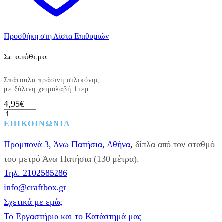
Προσθήκη στη Λίστα Επιθυμιών
Σε απόθεμα
Σπάτουλα πράσινη σιλικόνης
με ξύλινη χειρολαβή 1τεμ.
4,95
€
Σπάτουλα
πράσινη
ΕΠΙΚΟΙΝΩΝΙΑ
σιλικόνης
με
Προμπονά 3, Άνω Πατήσια, Αθήνα
,
δίπλα από τον σταθμό
ξύλινη
χειρολαβή
του μετρό Άνω Πατήσια (130 μέτρα).
1τεμ.
Τηλ. 2102585286
ποσότητα
info@craftbox.gr
Σχετικά με εμάς
Το Εργαστήριο και το Κατάστημά μας