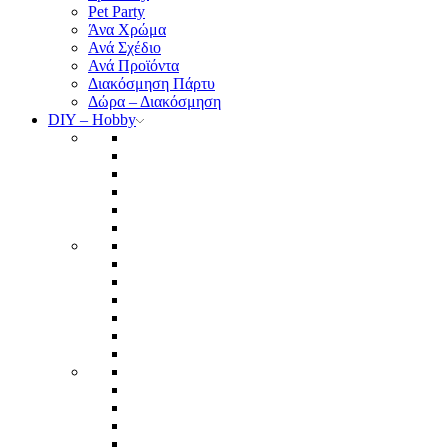
Pet Party
Άνα Χρώμα
Ανά Σχέδιο
Ανά Προϊόντα
Διακόσμηση Πάρτυ
Δώρα – Διακόσμηση
DIY – Hobby