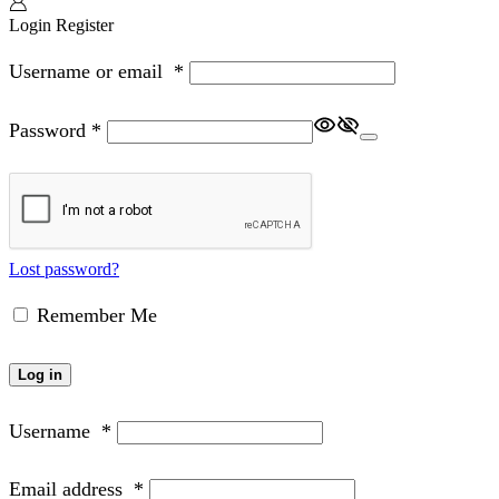
Login
Register
Username or email
*
Password
*
Lost password?
Remember Me
Log in
Username
*
Email address
*