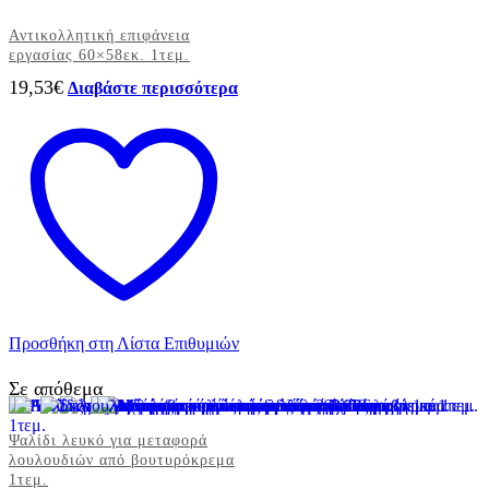
Αντικολλητική επιφάνεια
εργασίας 60×58εκ. 1τεμ.
19,53
€
Διαβάστε περισσότερα
Προσθήκη στη Λίστα Επιθυμιών
Σε απόθεμα
Ψαλίδι λευκό για μεταφορά
λουλουδιών από βουτυρόκρεμα
1τεμ.