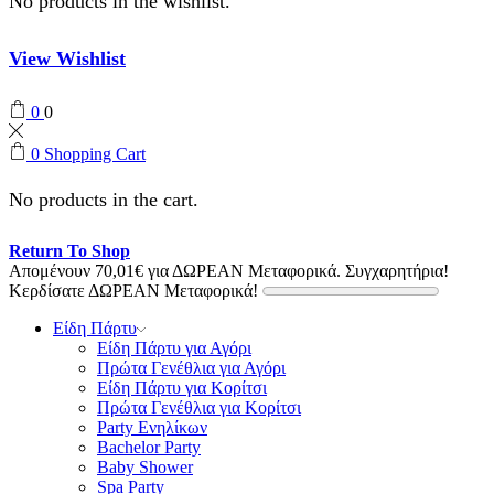
No products in the wishlist.
View Wishlist
0
0
0
Shopping Cart
No products in the cart.
Return To Shop
Απομένουν
70,01
€
για ΔΩΡΕΑΝ Μεταφορικά.
Συγχαρητήρια!
Κερδίσατε ΔΩΡΕΑΝ Μεταφορικά!
Είδη Πάρτυ
Είδη Πάρτυ για Αγόρι
Πρώτα Γενέθλια για Αγόρι
Είδη Πάρτυ για Κορίτσι
Πρώτα Γενέθλια για Κορίτσι
Party Ενηλίκων
Bachelor Party
Baby Shower
Spa Party