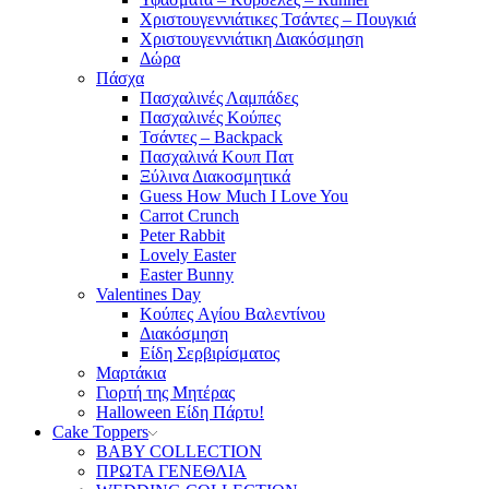
Χριστουγεννιάτικες Τσάντες – Πουγκιά
Χριστουγεννιάτικη Διακόσμηση
Δώρα
Πάσχα
Πασχαλινές Λαμπάδες
Πασχαλινές Κούπες
Τσάντες – Backpack
Πασχαλινά Κουπ Πατ
Ξύλινα Διακοσμητικά
Guess How Much I Love You
Carrot Crunch
Peter Rabbit
Lovely Easter
Easter Bunny
Valentines Day
Κούπες Aγίου Βαλεντίνου
Διακόσμηση
Είδη Σερβιρίσματος
Μαρτάκια
Γιορτή της Μητέρας
Halloween Είδη Πάρτυ!
Cake Toppers
BABY COLLECTION
ΠΡΩΤΑ ΓΕΝΕΘΛΙΑ