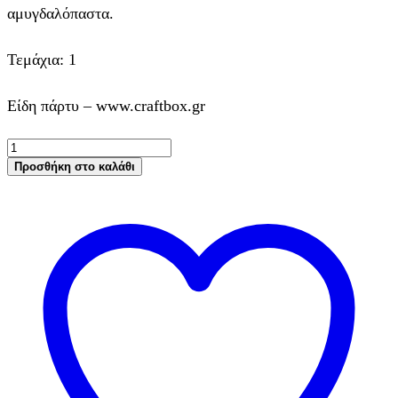
αμυγδαλόπαστα.
Τεμάχια: 1
Είδη πάρτυ – www.craftbox.gr
Διπλός
βρώσιμος
Προσθήκη στο καλάθι
μαύρος
μαρκαδόρος
ποσότητα