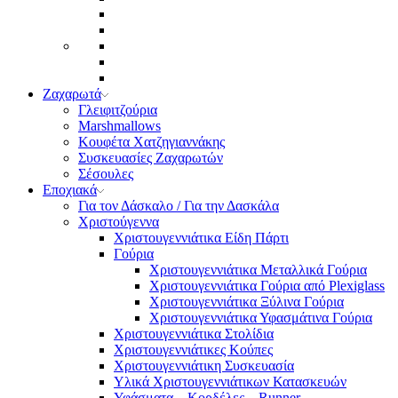
Ζαχαρωτά
Γλειφιτζούρια
Marshmallows
Κουφέτα Χατζηγιαννάκης
Συσκευασίες Ζαχαρωτών
Σέσουλες
Εποχιακά
Για τον Δάσκαλο / Για την Δασκάλα
Χριστούγεννα
Χριστουγεννιάτικα Είδη Πάρτι
Γούρια
Χριστουγεννιάτικα Μεταλλικά Γούρια
Χριστουγεννιάτικα Γούρια από Plexiglass
Χριστουγεννιάτικα Ξύλινα Γούρια
Χριστουγεννιάτικα Υφασμάτινα Γούρια
Χριστουγεννιάτικα Στολίδια
Χριστουγεννιάτικες Κούπες
Χριστουγεννιάτικη Συσκευασία
Υλικά Χριστουγεννιάτικων Κατασκευών
Υφάσματα – Κορδέλες – Runner