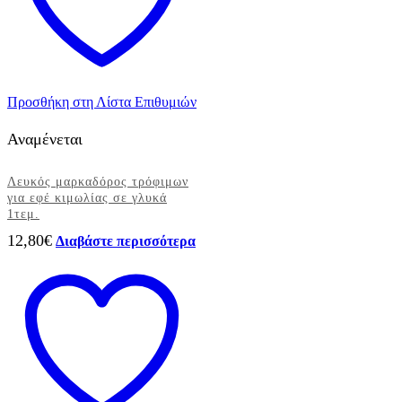
Προσθήκη στη Λίστα Επιθυμιών
Αναμένεται
Λευκός μαρκαδόρος τρόφιμων
για εφέ κιμωλίας σε γλυκά
1τεμ.
12,80
€
Διαβάστε περισσότερα