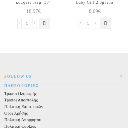
κομφετί 3τεμ. 36”
Baby Girl 2.3μέτρα
18,97
€
8,09
€
Γιγάντιο
Κιτ
Μπαλόνι
διακόσμησης
με
με
Χρυσά
μπαλόνια
κομφετί
Baby
3τεμ.
Girl
36''
2.3μέτρα
ποσότητα
ποσότητα
FOLLOW US
ΠΛΗΡΟΦΟΡΙΕΣ
Τρόποι Πληρωμής
Τρόποι Αποστολής
Πολιτική Επιστροφών
Όροι Χρήσης
Πολιτική Απορρήτου
Πολιτική Cookies