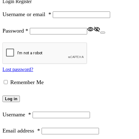
Login
Register
Username or email
*
Password
*
Lost password?
Remember Me
Log in
Username
*
Email address
*