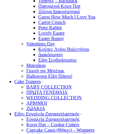
Τσάντες – Backpack
Πασχαλινά Κουπ Πατ
Ξύλινα Διακοσμητικά
Guess How Much I Love You
Carrot Crunch
Peter Rabbit
Lovely Easter
Easter Bunny
Valentines Day
Κούπες Aγίου Βαλεντίνου
Διακόσμηση
Είδη Σερβιρίσματος
Μαρτάκια
Γιορτή της Μητέρας
Halloween Είδη Πάρτυ!
Cake Toppers
BABY COLLECTION
ΠΡΩΤΑ ΓΕΝΕΘΛΙΑ
WEDDING COLLECTION
ΑΡΙΘΜΟΙ
ΖΩΑΚΙΑ
Είδη- Εργαλεία Ζαχαροπλαστικής
Εργαλεία Ζαχαροπλαστικής
Κουπ Πατ – Cookie Cutters
Cupcake Cases (Θήκες) – Wrappers