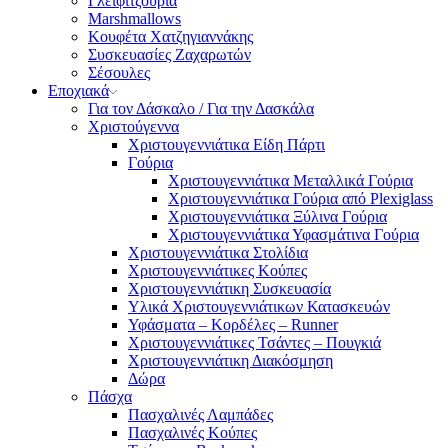
Γλειφιτζούρια
Marshmallows
Κουφέτα Χατζηγιαννάκης
Συσκευασίες Ζαχαρωτών
Σέσουλες
Εποχιακά
Για τον Δάσκαλο / Για την Δασκάλα
Χριστούγεννα
Χριστουγεννιάτικα Είδη Πάρτι
Γούρια
Χριστουγεννιάτικα Μεταλλικά Γούρια
Χριστουγεννιάτικα Γούρια από Plexiglass
Χριστουγεννιάτικα Ξύλινα Γούρια
Χριστουγεννιάτικα Υφασμάτινα Γούρια
Χριστουγεννιάτικα Στολίδια
Χριστουγεννιάτικες Κούπες
Χριστουγεννιάτικη Συσκευασία
Υλικά Χριστουγεννιάτικων Κατασκευών
Υφάσματα – Κορδέλες – Runner
Χριστουγεννιάτικες Τσάντες – Πουγκιά
Χριστουγεννιάτικη Διακόσμηση
Δώρα
Πάσχα
Πασχαλινές Λαμπάδες
Πασχαλινές Κούπες