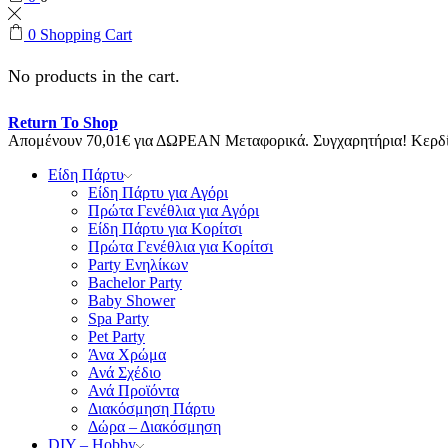
0
Shopping Cart
No products in the cart.
Return To Shop
Απομένουν
70,01
€
για ΔΩΡΕΑΝ Μεταφορικά.
Συγχαρητήρια! Κερ
Είδη Πάρτυ
Είδη Πάρτυ για Αγόρι
Πρώτα Γενέθλια για Αγόρι
Είδη Πάρτυ για Κορίτσι
Πρώτα Γενέθλια για Κορίτσι
Party Ενηλίκων
Bachelor Party
Baby Shower
Spa Party
Pet Party
Άνα Χρώμα
Ανά Σχέδιο
Ανά Προϊόντα
Διακόσμηση Πάρτυ
Δώρα – Διακόσμηση
DIY – Hobby