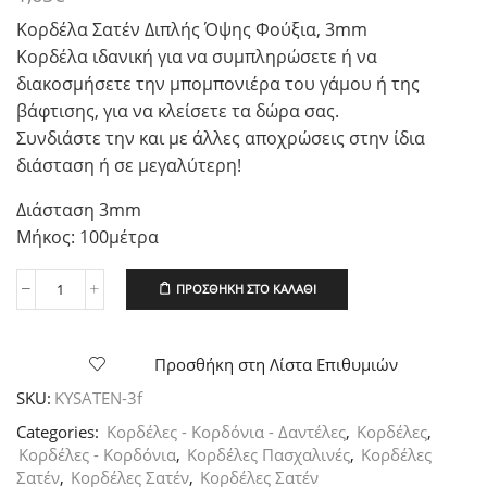
Κορδέλα Σατέν Διπλής Όψης Φούξια, 3mm
Κορδέλα ιδανική για να συμπληρώσετε ή να
διακοσμήσετε την μπομπονιέρα του γάμου ή της
βάφτισης, για να κλείσετε τα δώρα σας.
Συνδιάστε την και με άλλες αποχρώσεις στην ίδια
διάσταση ή σε μεγαλύτερη!
Διάσταση 3mm
Μήκος: 100μέτρα
ΠΡΟΣΘΉΚΗ ΣΤΟ ΚΑΛΆΘΙ
Κορδέλα
Σατέν
Διπλής
Όψης
Προσθήκη στη Λίστα Επιθυμιών
Φούξια,
SKU:
KYSATEN-3f
3mm
ποσότητα
Categories:
Κορδέλες - Κορδόνια - Δαντέλες
,
Κορδέλες
,
Κορδέλες - Κορδόνια
,
Κορδέλες Πασχαλινές
,
Κορδέλες
Σατέν
,
Κορδέλες Σατέν
,
Κορδέλες Σατέν