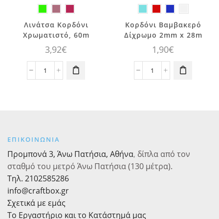
Αυτό το
Αυτό το
Λινάτσα Κορδόνι
Κορδόνι Βαμβακερό
προϊόν έχει
προϊόν έχει
Χρωματιστό, 60m
Δίχρωμο 2mm x 28m
πολλαπλές
πολλαπλές
3,92
€
1,90
€
παραλλαγές.
παραλλαγές.
Οι επιλογές
Οι επιλογές
Λινάτσα
Κορδόνι
μπορούν να
μπορούν να
Κορδόνι
Βαμβακερό
επιλεγούν
επιλεγούν
Χρωματιστό,
Δίχρωμο
στη σελίδα
στη σελίδα
60m
2mm
του
του
ποσότητα
x
προϊόντος
προϊόντος
28m
ποσότητα
ΕΠΙΚΟΙΝΩΝΙΑ
Προμπονά 3, Άνω Πατήσια, Αθήνα
,
δίπλα από τον
σταθμό του μετρό Άνω Πατήσια (130 μέτρα).
Τηλ. 2102585286
info@craftbox.gr
Σχετικά με εμάς
Το Εργαστήριο και το Κατάστημά μας