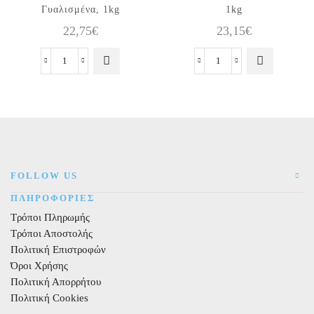
Γυαλισμένα, 1kg
1kg
22,75
€
23,15
€
Χατζηγιαννάκη
Χατζηγιαννάκη
Κουφέτα
Κουφέτο
Bijoux
Choco
Supreme
Almond
Φούξια
Stracciatella,
Γυαλισμένα,
1kg
1kg
ποσότητα
ποσότητα
FOLLOW US
ΠΛΗΡΟΦΟΡΙΕΣ
Τρόποι Πληρωμής
Τρόποι Αποστολής
Πολιτική Επιστροφών
Όροι Χρήσης
Πολιτική Απορρήτου
Πολιτική Cookies