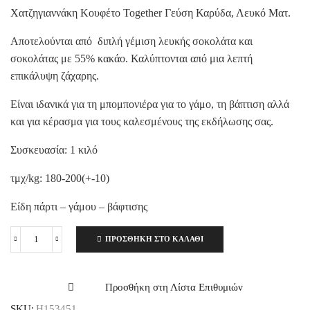
Χατζηγιαννάκη Κουφέτο Together Γεύση Καρύδα, Λευκό Ματ.
Αποτελούνται από διπλή γέμιση λευκής σοκολάτα και
σοκολάτας με 55% κακάο. Καλύπτονται από μια λεπτή
επικάλυψη ζάχαρης.
Είναι ιδανικά για τη μπομπονιέρα για το γάμο, τη βάπτιση αλλά
και για κέρασμα για τους καλεσμένους της εκδήλωσης σας.
Συσκευασία: 1 κιλό
τμχ/kg: 180-200(+-10)
Είδη πάρτι – γάμου – βάφτισης
ΠΡΟΣΘΉΚΗ ΣΤΟ ΚΑΛΆΘΙ
Χατζηγιαννάκη
Κουφέτο
Together
Γεύση
Προσθήκη στη Λίστα Επιθυμιών
Καρύδα,
SKU:
H153451