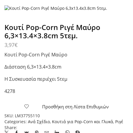
Κουτί Pop-Corn Ριγέ Mαύρο
6,3×13.4×3.8cm 5τεμ.
3,97
€
Κουτί Pop-Corn Ριγέ Mαύρο
Διάσταση 6,3×13.4×3.8cm
Η Συσκευασία περιέχει 5τεμ
4278
Προσθήκη στη Λίστα Επιθυμιών
SKU:
LM37755110
Categories:
Ανά Σχέδιο
,
Κουτιά για Pop-Corn και Γλυκά
,
Ριγέ
Share: