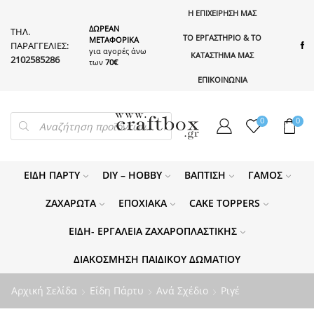
Η ΕΠΙΧΕΙΡΗΣΗ ΜΑΣ
ΔΩΡΕΑΝ
ΤΗΛ.
ΤΟ ΕΡΓΑΣΤΗΡΙΟ & ΤΟ
ΜΕΤΑΦΟΡΙΚΑ
ΠΑΡΑΓΓΕΛΙΕΣ:
για αγορές άνω
ΚΑΤΑΣΤΗΜΑ ΜΑΣ
2102585286
των
70€
ΕΠΙΚΟΙΝΩΝΙΑ
PRODUCTS
0
0
SEARCH
ΕΊΔΗ ΠΆΡΤΥ
DIY – HOBBY
ΒΆΠΤΙΣΗ
ΓΆΜΟΣ
ΖΑΧΑΡΩΤΆ
ΕΠΟΧΙΑΚΆ
CAKE TOPPERS
ΕΊΔΗ- ΕΡΓΑΛΕΊΑ ΖΑΧΑΡΟΠΛΑΣΤΙΚΉΣ
ΔΙΑΚΌΣΜΗΣΗ ΠΑΙΔΙΚΟΎ ΔΩΜΑΤΊΟΥ
Αρχική Σελίδα
Είδη Πάρτυ
Ανά Σχέδιο
Ριγέ