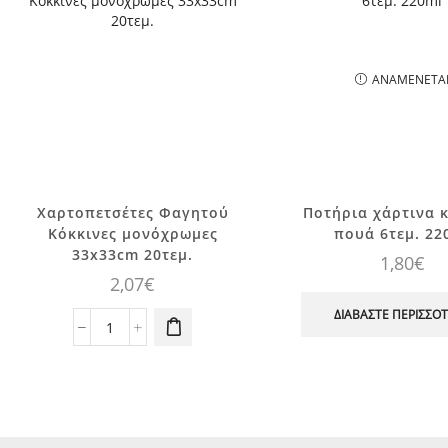
ΑΝΑΜΈΝΕΤΑ
Χαρτοπετσέτες Φαγητού
Ποτήρια χάρτινα 
Κόκκινες μονόχρωμες
πουά 6τεμ. 22
33x33cm 20τεμ.
1,80
€
2,07
€
ΔΙΑΒΆΣΤΕ ΠΕΡΙΣΣΌ
Χαρτοπετσέτες
Φαγητού
Κόκκινες
μονόχρωμες
33x33cm
20τεμ.