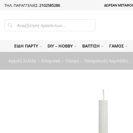
ΤΗΛ. ΠΑΡΑΓΓΕΛΙΕΣ:
2102585286
ΔΩΡΕΑΝ ΜΕΤΑΦΟΡ
PRODUCTS
SEARCH
ΕΊΔΗ ΠΆΡΤΥ
DIY – HOBBY
ΒΆΠΤΙΣΗ
ΓΆΜΟΣ
Αρχική Σελίδα
Εποχιακά
Πάσχα
Πασχαλινές Λαμπάδες