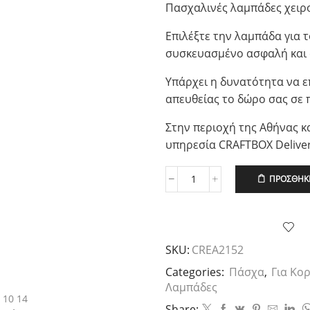
Πασχαλινές λαμπάδες χειρο
Επιλέξτε την λαμπάδα για τ
συσκευασμένο ασφαλή και 
Υπάρχει η δυνατότητα να ε
απευθείας το δώρο σας σε 
Στην περιοχή της Αθήνας κα
υπηρεσία CRAFTBOX Deliver
ΠΡΟΣΘΉΚΗ
Minnie
Mouse
Ξύλινη,
Ζωγραφισμένη,
Πασχαλινή
SKU:
CREA2152
Λαμπάδα
σε
Categories:
Πάσχα
,
Για Κορ
Λευκό
Λαμπάδες
Κερί,
Share:
1