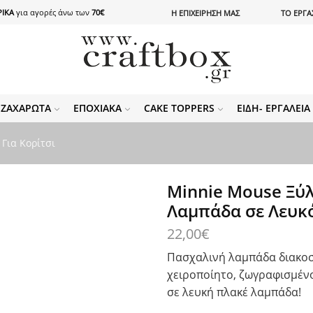
ΙΚΑ
για αγορές άνω των
70€
Η ΕΠΙΧΕΙΡΗΣΗ ΜΑΣ
ΤΟ ΕΡΓΑ
ΖΑΧΑΡΩΤΆ
ΕΠΟΧΙΑΚΆ
CAKE TOPPERS
ΕΊΔΗ- ΕΡΓΑΛΕΊ
Για Κορίτσι
Minnie Mouse Ξύ
Λαμπάδα σε Λευκό 
22,00
€
Πασχαλινή λαμπάδα διακοσ
χειροποίητο, ζωγραφισμένο
σε λευκή πλακέ λαμπάδα!