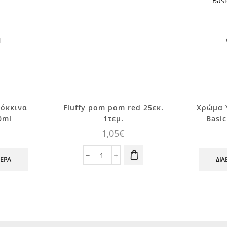
Ι
κόκκινα
Fluffy pom pom red 25εκ.
Xρώμα 
0ml
1τεμ.
Basic
1,05
€
Fluffy
ΤΕΡΑ
ΔΙΑ
pom
pom
red
25εκ.
1τεμ.
ποσότητα