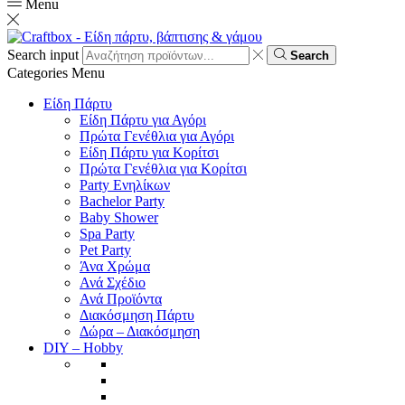
Menu
Search input
Search
Categories
Menu
Είδη Πάρτυ
Είδη Πάρτυ για Αγόρι
Πρώτα Γενέθλια για Αγόρι
Είδη Πάρτυ για Κορίτσι
Πρώτα Γενέθλια για Κορίτσι
Party Ενηλίκων
Bachelor Party
Baby Shower
Spa Party
Pet Party
Άνα Χρώμα
Ανά Σχέδιο
Ανά Προϊόντα
Διακόσμηση Πάρτυ
Δώρα – Διακόσμηση
DIY – Hobby