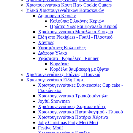
Χριστουεννιάτικα Κουπ Πατ- Cookie Cutters
Υλικά Χριστουγεννιάτικων Κατασκευών
Δημιουργία Κεριών
Καλούπια Σιλικόνης Κεριών
Πρώτες Ύλες και Εργαλεία Κεριού
Χριστουγεννιάτικα Μεταλλικά Στοιχεία
Είδη από Plexiglass - Γυαλί - Πλαστικό
Χάντρες
Υφασμάτινες Κολοκύθες
Διάφορα Υλικά
Υφάσματα - Κορδέλες - Runner
Κορδόνια
Κορδέλα βαμβακερή με ξέφτια
Χριστουγεννιάτικες Τσάντες - Πουγκιά
Χριστουγεννιάτικα Είδη Πάρτι
Χριστουγεννιάτικες Συσκευασίες Cup cake -
Γλυκών κλπ
Χριστουγεννιάτικα Τραπεζομάντηλα
Joyful Snowman
Χριστουγεννιάτικες Χαρτοπετσέτες
Χριστουγεννιάτικα Πιάτα Φαγητού - Γλυκού
Χριστουγεννιάτικα Ποτήρια Χάρτινα
Jolly Christmas Party Meri Meri
Festive Motif