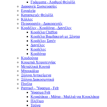
Γράμματα - Αριθμοί Φελιζόλ
Διαφανείς Συσκευασίες
Εργαλεία
Κατασκευές Φελιζόλ
Κόλλες
Περφορατέρ - Διακορευτές
Κορδέλες - Κορδόνια - Δαντέλες
Κορδέλα Chiffon
Κορδέλα Βαμβακερή με Ξέφτια
Κορδέλες Σατέν
Δαντέλες
Κορδέλες
Κορδόνια
Κουδούνια
Κουμπιά Χειροτεχνίας
Μεταλλικά Κουτιά
Μπουκάλια
Ξύλινα Αντικείμενα
Ξύλινα Διακοσμητικά
Πινέλα
Ραπτική - 'Υφασμα - Felt
Ύφασμα Felt
Κεφαλάκια - Μάτια - Μαλλιά για Κουκλάκια
Πλέξιμο
Τσόχα