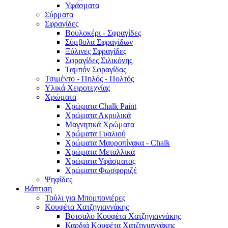
Υφάσματα
Σύρματα
Σφραγίδες
Βουλοκέρι - Σφραγίδες
Σύμβολα Σφραγίδων
Ξύλινες Σφραγίδες
Σφραγίδες Σιλικόνης
Ταμπόν Σφραγίδας
Τσιμέντο - Πηλός - Πολτός
Υλικά Χειροτεχνίας
Χρώματα
Χρώματα Chalk Paint
Χρώματα Ακρυλικά
Μαγνητικά Χρώματα
Χρώματα Γυαλιού
Χρώματα Μαυροπίνακα - Chalk
Χρώματα Μεταλλικά
Χρώματα Υφάσματος
Χρώματα Φωσφοριζέ
Ψηφίδες
Βάπτιση
Τούλι για Μπομπονιέρες
Κουφέτα Χατζηγιαννάκης
Βότσαλο Κουφέτα Χατζηγιαννάκης
Καρδιά Κουφέτα Χατζηγιαννάκης