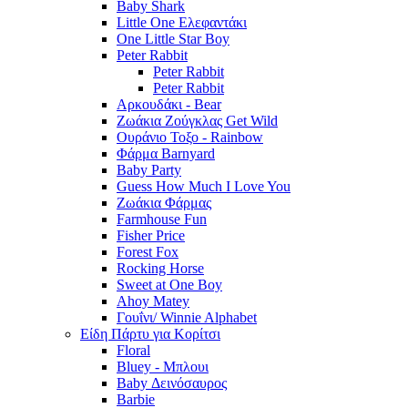
Baby Shark
Little One Ελεφαντάκι
One Little Star Boy
Peter Rabbit
Peter Rabbit
Peter Rabbit
Αρκουδάκι - Bear
Ζωάκια Ζούγκλας Get Wild
Ουράνιο Τοξο - Rainbow
Φάρμα Barnyard
Baby Party
Guess How Much I Love You
Ζωάκια Φάρμας
Farmhouse Fun
Fisher Price
Forest Fox
Rocking Horse
Sweet at One Boy
Ahoy Matey
Γουΐνι/ Winnie Alphabet
Είδη Πάρτυ για Κορίτσι
Floral
Bluey - Μπλουι
Baby Δεινόσαυρος
Barbie