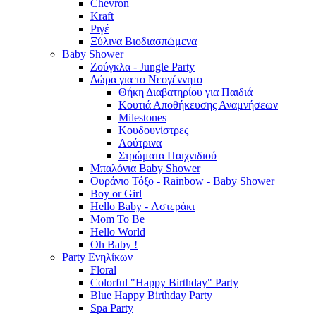
Chevron
Kraft
Ριγέ
Ξύλινα Βιοδιασπώμενα
Baby Shower
Ζούγκλα - Jungle Party
Δώρα για το Νεογέννητο
Θήκη Διαβατηρίου για Παιδιά
Κουτιά Αποθήκευσης Αναμνήσεων
Milestones
Κουδουνίστρες
Λούτρινα
Στρώματα Παιχνιδιού
Μπαλόνια Baby Shower
Ουράνιο Τόξο - Rainbow - Baby Shower
Boy or Girl
Hello Baby - Αστεράκι
Mom To Be
Hello World
Oh Baby !
Party Ενηλίκων
Floral
Colorful "Happy Birthday" Party
Blue Happy Birthday Party
Spa Party