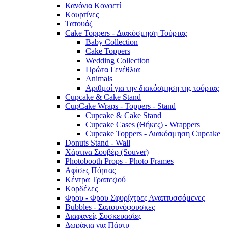
Κανόνια Κονφετί
Κουρτίνες
Τατουάζ
Cake Toppers - Διακόσμηση Τούρτας
Baby Collection
Cake Toppers
Wedding Collection
Πρώτα Γενέθλια
Animals
Αριθμοί για την διακόσμηση της τούρτας
Cupcake & Cake Stand
CupCake Wraps - Toppers - Stand
Cupcake & Cake Stand
Cupcake Cases (Θήκες) - Wrappers
Cupcake Toppers - Διακόσμηση Cupcake
Donuts Stand - Wall
Χάρτινα Σουβέρ (Souver)
Photobooth Props - Photo Frames
Αφίσες Πόρτας
Κέντρα Τραπεζιού
Κορδέλες
Φρου - Φρου Σφυρίχτρες Αναπτυσσόμενες
Bubbles - Σαπουνόφουσκες
Διαφανείς Συσκευασίες
Δωράκια για Πάρτυ