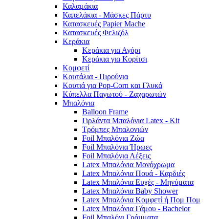
Καλαμάκια
Καπελάκια - Μάσκες Πάρτυ
Κατασκευές Papier Mache
Κατασκευές Φελιζόλ
Κεράκια
Κεράκια για Αγόρι
Κεράκια για Κορίτσι
Κομφετί
Κουτάλια - Πιρούνια
Κουτιά για Pop-Corn και Γλυκά
Κύπελλα Παγωτού - Ζαχαρωτών
Μπαλόνια
Balloon Frame
Γιρλάντα Μπαλόνια Latex - Kit
Τρόμπες Μπαλονιών
Foil Μπαλόνια Ζώα
Foil Μπαλόνια Ήρωες
Foil Μπαλόνια Λέξεις
Latex Μπαλόνια Μονόχρωμα
Latex Μπαλόνια Πουά - Καρδιές
Latex Μπαλόνια Ευχές - Μηνύματα
Latex Μπαλόνια Baby Shower
Latex Μπαλόνια Κομφετί ή Πομ Πομ
Latex Μπαλόνια Γάμου - Bachelor
Foil Μπαλόνι Γράμματα