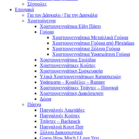
Σέσουλες
Εποχιακά
Για τον Δάσκαλο / Για την Δασκάλα
Χριστούγεννα
Χριστουγεννιάτικα Είδη Πάρτι
Γούρια
Χριστουγεννιάτικα Μεταλλικά Γούρια
Χριστουγεννιάτικα Γούρια από Plexiglass
Χριστουγεννιάτικα Ξύλινα Γούρια
Χριστουγεννιάτικα Υφασμάτινα Γούρια
Χριστουγεννιάτικα Στολίδια
Χριστουγεννιάτικες Κούπες
Χριστουγεννιάτικη Συσκευασία
Υλικά Χριστουγεννιάτικων Κατασκευών
Υφάσματα – Κορδέλες – Runner
Χριστουγεννιάτικες Τσάντες – Πουγκιά
Χριστουγεννιάτικη Διακόσμηση
Δώρα
Πάσχα
Πασχαλινές Λαμπάδες
Πασχαλινές Κούπες
Τσάντες – Backpack
Πασχαλινά Κουπ Πατ
Ξύλινα Διακοσμητικά
Guess How Much I Love You