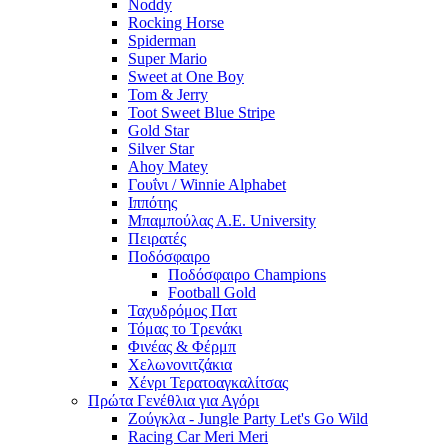
Noddy
Rocking Horse
Spiderman
Super Mario
Sweet at One Boy
Tom & Jerry
Toot Sweet Blue Stripe
Gold Star
Silver Star
Ahoy Matey
Γουΐνι / Winnie Alphabet
Ιππότης
Μπαμπούλας Α.Ε. University
Πειρατές
Ποδόσφαιρο
Ποδόσφαιρο Champions
Football Gold
Ταχυδρόμος Πατ
Τόμας το Τρενάκι
Φινέας & Φέρμπ
Χελωνονιτζάκια
Χένρι Τερατοαγκαλίτσας
Πρώτα Γενέθλια για Αγόρι
Ζούγκλα - Jungle Party Let's Go Wild
Racing Car Meri Meri