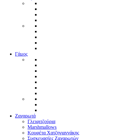
Γάμος
Ζαχαρωτά
Γλειφιτζούρια
Marshmallows
Κουφέτα Χατζηγιαννάκης
Συσκευασίες Ζαχαρωτών