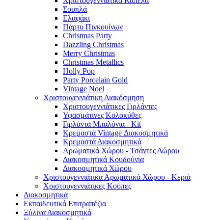
Χριστουγεννιάτικα Καπέλα
Σουπλά
Ελαφάκι
Πάρτυ Πιγκουίνων
Christmas Party
Dazzling Christmas
Merry Christmas
Christmas Metallics
Holly Pop
Party Porcelain Gold
Vintage Noel
Χριστουγεννιάτικη Διακόσμηση
Χριστουγεννιάτικες Γιρλάντες
Υφασμάτινες Κολοκύθες
Γιρλάντα Μπαλόνια - Kit
Κρεμαστά Vintage Διακοσμητικά
Κρεμαστά Διακοσμητικά
Αρωματικά Χώρου - Τσάντες Δώρου
Διακοσμητικά Κουδούνια
Διακοσμητικά Χώρου
Χριστουγεννιάτικα Αρωματικά Χώρου - Κεριά
Χριστουγεννιάτικες Κούπες
Διακοσμητικά
Εκπαιδευτικά Επιτραπέζια
Ξύλινα Διακοσμητικά