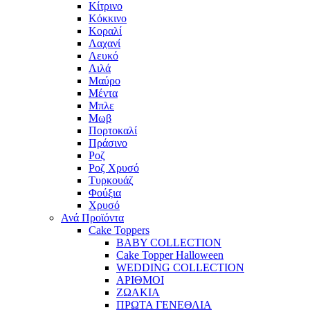
Κίτρινο
Κόκκινο
Κοραλί
Λαχανί
Λευκό
Λιλά
Μαύρο
Μέντα
Μπλε
Μωβ
Πορτοκαλί
Πράσινο
Ροζ
Ροζ Χρυσό
Τυρκουάζ
Φούξια
Χρυσό
Ανά Προϊόντα
Cake Toppers
BABY COLLECTION
Cake Topper Halloween
WEDDING COLLECTION
ΑΡΙΘΜΟΙ
ΖΩΑΚΙΑ
ΠΡΩΤΑ ΓΕΝΕΘΛΙΑ