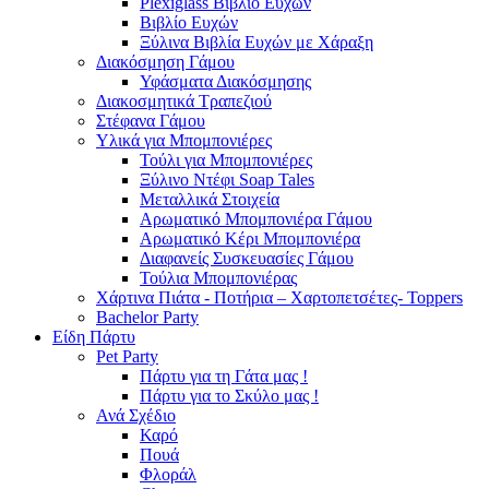
Plexiglass Βιβλίο Ευχών
Βιβλίο Ευχών
Ξύλινα Βιβλία Ευχών με Χάραξη
Διακόσμηση Γάμου
Υφάσματα Διακόσμησης
Διακοσμητικά Τραπεζιού
Στέφανα Γάμου
Υλικά για Μπομπονιέρες
Τούλι για Μπομπονιέρες
Ξύλινο Ντέφι Soap Tales
Μεταλλικά Στοιχεία
Αρωματικό Μπομπονιέρα Γάμου
Αρωματικό Κέρι Μπομπονιέρα
Διαφανείς Συσκευασίες Γάμου
Τούλια Μπομπονιέρας
Χάρτινα Πιάτα - Ποτήρια – Χαρτοπετσέτες- Toppers
Bachelor Party
Είδη Πάρτυ
Pet Party
Πάρτυ για τη Γάτα μας !
Πάρτυ για το Σκύλο μας !
Ανά Σχέδιο
Καρό
Πουά
Φλοράλ