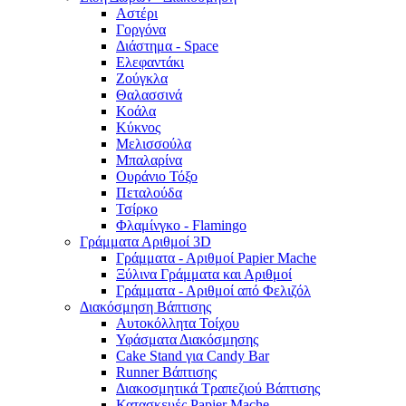
Αστέρι
Γοργόνα
Διάστημα - Space
Ελεφαντάκι
Ζούγκλα
Θαλασσινά
Κοάλα
Κύκνος
Μελισσούλα
Μπαλαρίνα
Ουράνιο Τόξο
Πεταλούδα
Τσίρκο
Φλαμίνγκο - Flamingo
Γράμματα Αριθμοί 3D
Γράμματα - Αριθμοί Papier Mache
Ξύλινα Γράμματα και Αριθμοί
Γράμματα - Αριθμοί από Φελιζόλ
Διακόσμηση Βάπτισης
Αυτοκόλλητα Τοίχου
Υφάσματα Διακόσμησης
Cake Stand για Candy Bar
Runner Βάπτισης
Διακοσμητικά Τραπεζιού Βάπτισης
Κατασκευές Papier Mache