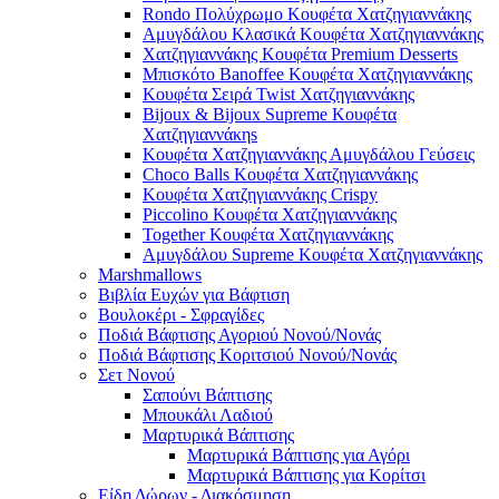
Rondo Πολύχρωμο Κουφέτα Χατζηγιαννάκης
Αμυγδάλου Κλασικά Κουφέτα Χατζηγιαννάκης
Χατζηγιαννάκης Κουφέτα Premium Desserts
Μπισκότο Banoffee Κουφέτα Χατζηγιαννάκης
Κουφέτα Σειρά Twist Χατζηγιαννάκης
Bijoux & Bijoux Supreme Κουφέτα
Χατζηγιαννάκηs
Κουφέτα Χατζηγιαννάκης Αμυγδάλου Γεύσεις
Choco Balls Κουφέτα Χατζηγιαννάκης
Κουφέτα Χατζηγιαννάκης Crispy
Piccolino Κουφέτα Χατζηγιαννάκης
Together Κουφέτα Χατζηγιαννάκης
Αμυγδάλου Supreme Κουφέτα Χατζηγιαννάκης
Marshmallows
Βιβλία Ευχών για Βάφτιση
Βουλοκέρι - Σφραγίδες
Ποδιά Βάφτισης Αγοριού Νονού/Νονάς
Ποδιά Βάφτισης Κοριτσιού Νονού/Νονάς
Σετ Νονού
Σαπούνι Βάπτισης
Μπουκάλι Λαδιού
Μαρτυρικά Βάπτισης
Μαρτυρικά Βάπτισης για Αγόρι
Μαρτυρικά Βάπτισης για Κορίτσι
Είδη Δώρων - Διακόσμηση