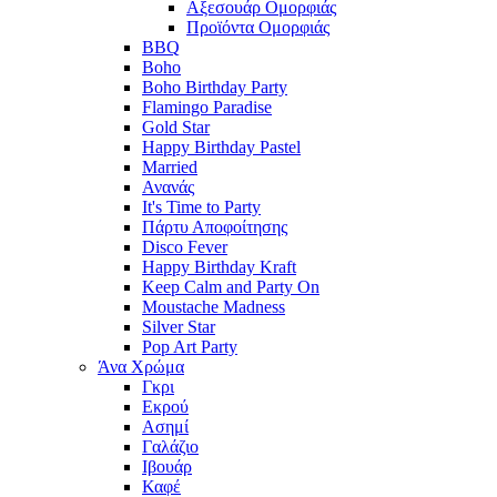
Αξεσουάρ Ομορφιάς
Προϊόντα Ομορφιάς
BBQ
Boho
Boho Birthday Party
Flamingo Paradise
Gold Star
Happy Birthday Pastel
Married
Ανανάς
It's Time to Party
Πάρτυ Αποφοίτησης
Disco Fever
Happy Birthday Kraft
Keep Calm and Party On
Moustache Madness
Silver Star
Pop Art Party
Άνα Χρώμα
Γκρι
Εκρού
Ασημί
Γαλάζιο
Ιβουάρ
Καφέ