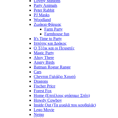
Lovely Minions
Party Animals
Peter Rabbit
PJ Masks
Woodland
Ζωάκια Φάρμας
Farm Party
Farmhouse fun
It's Time to Party
Ιππότης και Δράκος
Ο Τζέικ και οι Πειρατές
Magic Party
Ahoy There
Angry Birds
Batman Rogue Range
Cars
Chevron Γαλάζιο Χρυσό
Dragons
Fischer Price
Forest Fox
Home (Επιτέλους φτάσαμε Σπίτι)
Howdy Cowboy
Inside Out (Τα μυαλά που κουβαλάς)
Lego Movie
Nemo