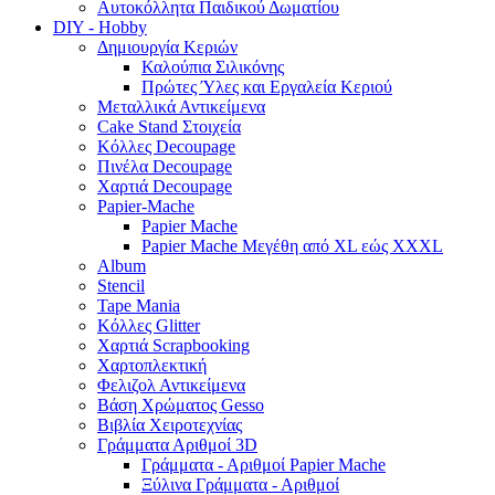
Αυτοκόλλητα Παιδικού Δωματίου
DIY - Hobby
Δημιουργία Κεριών
Καλούπια Σιλικόνης
Πρώτες Ύλες και Εργαλεία Κεριού
Μεταλλικά Αντικείμενα
Cake Stand Στοιχεία
Κόλλες Decoupage
Πινέλα Decoupage
Χαρτιά Decoupage
Papier-Mache
Papier Mache
Papier Mache Μεγέθη από XL εώς XXXL
Album
Stencil
Tape Mania
Κόλλες Glitter
Χαρτιά Scrapbooking
Χαρτοπλεκτική
Φελιζολ Αντικείμενα
Βάση Χρώματος Gesso
Βιβλία Χειροτεχνίας
Γράμματα Αριθμοί 3D
Γράμματα - Αριθμοί Papier Mache
Ξύλινα Γράμματα - Αριθμοί