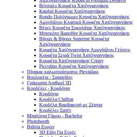
Χατζηγιαννάκης Κουφέτα Premium Desserts
Βότσαλο Κουφέτα Χατζηγιαννάκης
Καρδιά Κουφέτα Χατζηγιαννάκης
Rondo Πολύχρωμο Κουφέτα Χατζηγιαννάκης
Αμυγδάλου Κλασικά Κουφέτα Χατζηγιαννάκης
Βέρες Κουφέτα Σοκολάτας Χατζηγιαννάκης
Μπισκότο Banoffee Κουφέτα Χατζηγιαννάκης
Bijoux & Bijoux Supreme Κουφέτα
Χατζηγιαννάκηs
Κουφέτα Χατζηγιαννάκης Αμυγδάλου Γεύσεις
Κουφέτα Σειρά Twist Χατζηγιαννάκης
Κουφέτα Χατζηγιαννάκης Crispy
Piccolino Κουφέτα Χατζηγιαννάκης
Πίνακας καλωσορίσματος Plexiglass
Βουλοκέρι - Σφραγίδες
Γράμματα Αριθμοί 3D
Κορδέλες - Κορδόνια
Κορδόνια
Κορδέλα Chiffon
Κορδέλα Βαμβακερή με Ξέφτια
Κορδέλες Σατέν
Μπαλόνια Γάμου - Bachelor
Photobooth
Βιβλία Ευχών
3D Είδη Για Ευχές