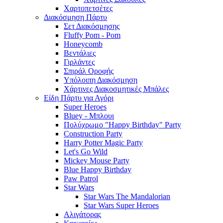
Χαρτοπετσέτες
Διακόσμηση Πάρτυ
Σετ Διακόσμησης
Fluffy Pom - Pom
Honeycomb
Βεντάλιες
Γιρλάντες
Σπιράλ Οροφής
Υπόλοιπη Διακόσμηση
Χάρτινες Διακοσμητικές Μπάλες
Είδη Πάρτυ για Αγόρι
Super Heroes
Bluey - Μπλουι
Πολύχρωμο "Happy Birthday" Party
Construction Party
Harry Potter Magic Party
Let's Go Wild
Mickey Mouse Party
Blue Happy Birthday
Paw Patrol
Star Wars
Star Wars The Mandalorian
Star Wars Super Heroes
Αλιγάτορας