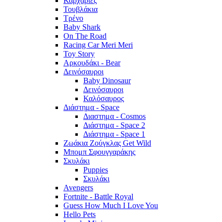
Καρχαρίες
Τουβλάκια
Τρένο
Baby Shark
On The Road
Racing Car Meri Meri
Toy Story
Αρκουδάκι - Bear
Δεινόσαυροι
Baby Dinosaur
Δεινόσαυροι
Καλόσαυρος
Διάστημα - Space
Διαστημα - Cosmos
Διάστημα - Space 2
Διάστημα - Space 1
Ζωάκια Ζούγκλας Get Wild
Μπομπ Σφουγγαράκης
Σκυλάκι
Puppies
Σκυλάκι
Avengers
Fortnite - Battle Royal
Guess How Much I Love You
Hello Pets