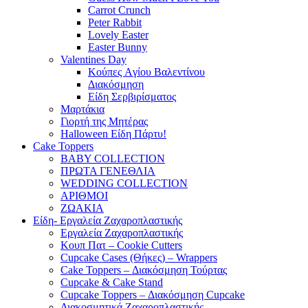
Carrot Crunch
Peter Rabbit
Lovely Easter
Easter Bunny
Valentines Day
Κούπες Aγίου Βαλεντίνου
Διακόσμηση
Είδη Σερβιρίσματος
Μαρτάκια
Γιορτή της Μητέρας
Halloween Είδη Πάρτυ!
Cake Toppers
BABY COLLECTION
ΠΡΩΤΑ ΓΕΝΕΘΛΙΑ
WEDDING COLLECTION
ΑΡΙΘΜΟΙ
ΖΩΑΚΙΑ
Είδη- Εργαλεία Ζαχαροπλαστικής
Εργαλεία Ζαχαροπλαστικής
Κουπ Πατ – Cookie Cutters
Cupcake Cases (Θήκες) – Wrappers
Cake Toppers – Διακόσμηση Τούρτας
Cupcake & Cake Stand
Cupcake Toppers – Διακόσμηση Cupcake
Διακοσμητικά Ζαχαροπλαστικής