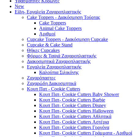
Υφασμάτινες Κορώνες
New
Είδη- Εργαλεία Ζαχαροπλαστικής
Cake Toppers - Διακόσμηση Τούρτας
Cake Toppers
Animal Cake Toppers
Αριθμοί
Cupcake Toppers - Διακόσμηση Cupcake
Cupcake & Cake Stand
Θήκες Cupcakes
Φόρμες & Ταψιά Ζαχαροπλαστικής
Διακοσμητικά Ζαχαροπλαστικής
Εργαλεία Ζαχαροπλαστικής
Καλούπια Σιλικόνης
Ζαχαρόπαστες
Ζαχαρώδη Διακοσμητικά
Κουπ Πατ - Cookie Cutters
Κουπ Πατ- Cookie Cutters Baby Shower
Κουπ Πατ- Cookie Cutters Barbie
Κουπ Πατ- Cookie Cutters Disney
Κουπ Πατ- Cookie Cutters Halloween
Κουπ Πατ- Cookie Cutters Αθλητικά
Κουπ Πατ- Cookie Cutters Αστέρια
Κουπ Πατ- Cookie Cutters Γοργόνα
Κουπ Πατ- Cookie Cutters Γράμματα - Αριθμοί