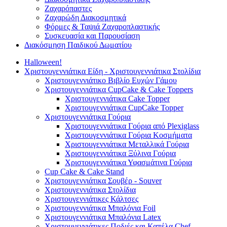
Ζαχαρόπαστες
Ζαχαρώδη Διακοσμητικά
Φόρμες & Ταψιά Ζαχαροπλαστικής
Συσκευασία και Παρουσίαση
Διακόσμηση Παιδικού Δωματίου
Halloween!
Χριστουγεννιάτικα Είδη - Χριστουγεννιάτικα Στολίδια
Χριστουγεννιάτικο Βιβλίο Ευχών Γάμου
Χριστουγεννιάτικα CupCake & Cake Toppers
Χριστουγεννιάτικα Cake Topper
Χριστουγεννιάτικα CupCake Topper
Χριστουγεννιάτικα Γούρια
Χριστουγεννιάτικα Γούρια από Plexiglass
Χριστουγεννιάτικα Γούρια Κοσμήματα
Χριστουγεννιάτικα Μεταλλικά Γούρια
Χριστουγεννιάτικα Ξύλινα Γούρια
Χριστουγεννιάτικα Υφασμάτινα Γούρια
Cup Cake & Cake Stand
Χριστουγεννιάτικα Σουβέρ - Souver
Χριστουγεννιάτικα Στολίδια
Χριστουγεννιάτικες Κάλτσες
Χριστουγεννιάτικα Μπαλόνια Foil
Χριστουγεννιάτικα Μπαλόνια Latex
Χριστουγεννιάτικες Ποδιές και Καπέλα Chef