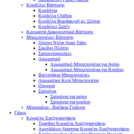
Κορδέλες Βάπτισης
Κορδόνια
Κορδέλα Chiffon
Κορδέλα Βαμβακερή με Ξέφτια
Κορδέλες Σατέν
Κρεμαστά Διακοσμητικά Βάπτισης
Μπομπονιέρες Βάπτισης
Ξύλινο Ντέφι Soap Tales
Σακίδιο Πλάτης
Σαπουνόφουσκες
Αρωματικό
Αρωματικό Μπομπονιέρα για Αγόρι
Αρωματικό Μπομπονιέρα για Κορίτσι
Βαλιτσάκια Μπομπονιέρες
Αρωματικό Κερί Μπομπονιέρα
Πουγκιά
Σαπούνια
Σαπούνια για αγόρι
Σαπούνια για κορίτσι
Μπουκάλια - Βαζάκια Γυάλινα
Γάμος
Κουφέτα Χατζηγιαννάκης
Together Κουφέτα Χατζηγιαννάκης
Αμυγδάλου Supreme Κουφέτα Χατζηγιαννάκης