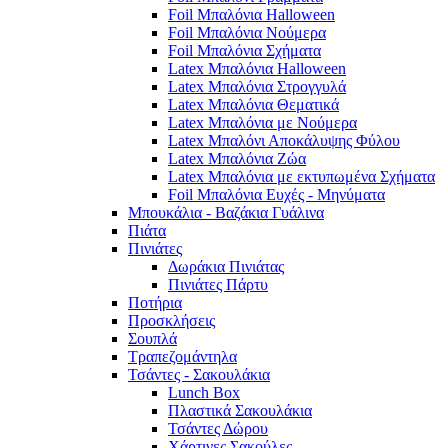
Foil Μπαλόνια Halloween
Foil Μπαλόνια Νούμερα
Foil Μπαλόνια Σχήματα
Latex Μπαλόνια Halloween
Latex Μπαλόνια Στρογγυλά
Latex Μπαλόνια Θεματικά
Latex Μπαλόνια με Νούμερα
Latex Μπαλόνι Αποκάλυψης Φύλου
Latex Μπαλόνια Ζώα
Latex Μπαλόνια με εκτυπωμένα Σχήματα
Foil Μπαλόνια Ευχές - Μηνύματα
Μπουκάλια - Βαζάκια Γυάλινα
Πιάτα
Πινιάτες
Δωράκια Πινιάτας
Πινιάτες Πάρτυ
Ποτήρια
Προσκλήσεις
Σουπλά
Τραπεζομάντηλα
Τσάντες - Σακουλάκια
Lunch Box
Πλαστικά Σακουλάκια
Τσάντες Δώρου
Χάρτινες Σακούλες