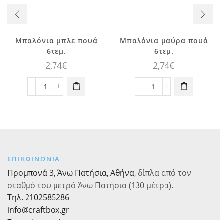
Μπαλόνια μπλε πουά
Μπαλόνια μαύρα πουά
6τεμ.
6τεμ.
2,74
€
2,74
€
Μπαλόνια
Μπαλόνια
μπλε
μαύρα
πουά
πουά
6τεμ.
6τεμ.
ποσότητα
ποσότητα
ΕΠΙΚΟΙΝΩΝΙΑ
Προμπονά 3, Άνω Πατήσια, Αθήνα
,
δίπλα από τον
σταθμό του μετρό Άνω Πατήσια (130 μέτρα).
Τηλ. 2102585286
info@craftbox.gr