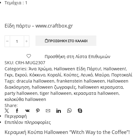
Τεμάχια : 1
Είδη πάρτυ – www.craftbox.gr
ΠΡΟΣΘΉΚΗ ΣΤΟ ΚΑΛΆΘΙ
Halloween
Κεραμική
Κούπα
Προσθήκη στη Λίστα Επιθυμιών
Halloween
SKU:
CRH-MUG2307
"Witch
Categories:
Άνα Χρώμα
,
Halloween Είδη Πάρτυ!
,
Halloween!
,
Way
Γκρι
,
Εκρού
,
Κόκκινο
,
Κοραλί
,
Κούπες
,
Λευκό
,
Μαύρο
,
Πορτοκαλί
to
Tags:
dracula halloween
,
frankenstein halloween
,
Halloween
the
διακόσμηση
,
halloween ζωγραφιές
,
halloween κερασματα
,
Coffee"
party halloween
,
tiger halloween
,
κερασματα halloween
,
1
κολοκύθα halloween
τεμ.
Share:
ποσότητα
Περιγραφή
Επιπλέον πληροφορίες
Κεραμική Κούπα Halloween “Witch Way to the Coffee”!