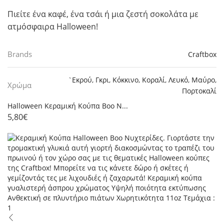
Πιείτε ένα καφέ, ένα τσάι ή μια ζεστή σοκολάτα με
ατμόσφαιρα Halloween!
Brands
Craftbox
`Εκρού
,
Γκρι
,
Κόκκινο
,
Κοραλί
,
Λευκό
,
Μαύρο
,
Χρώμα
Πορτοκαλί
Halloween Κεραμική Κούπα Boo Ν...
5,80
€