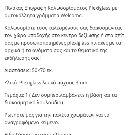
price
τρέχουσα
Πίνακας Επιγραφή Καλωσορίσματος Plexiglass με
was:
τιμή
αυτοκόλλητα γράμματα Welcome.
65,00€.
είναι:
45,00€.
Καλωσορίστε τους καλεσμένους σας διακοσμώντας
τον χώρο υποδοχής στο κέντρο δεξίωσης ή στο σπίτι
σας με προσωποποιημένες plexiglass πίνακες με τα
αρχικά ή τα ονόματα σας και το θεματικό της
εκδήλωσής σας!
Διαστάσεις: 50×70 εκ.
Υλικό: Plexiglass λευκό πάχους 3mm
Τεμάχια: 1 ( Δεν συμπεριλαμβάνετε η βάση και τα
διακοσμητικά λουλούδια)
Ρωτήστε μας για την παλέτα χρωμάτων για το
αναγραφόμενο κείμενο.
Είδη Γάμου – www.craftbox.gr