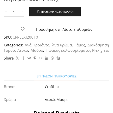
ΠΡΟΣΘΉΚΗ ΣΤΟ ΚΑΛΆΘΙ
Πίνακας
Καλωσορίσματος
Plexiglass
50x70εκ,
Προσθήκη στη Λίστα Επιθυμιών
τεμ.1
SKU:
CRPLEXI20010
ποσότητα
Categories:
Ανά Προϊόντα
,
Άνα Χρώμα
,
Γάμος
,
Διακόσμηση
Γάμου
,
Λευκό
,
Μαύρο
,
Πίνακας καλωσορίσματος Plexiglass
Share:
ΕΠΙΠΛΈΟΝ ΠΛΗΡΟΦΟΡΊΕΣ
Brands
Craftbox
Χρώμα
Λευκό
,
Μαύρο