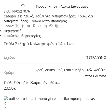
Κολλαρισμένο
Προσθήκη στη Λίστα Επιθυμιών
14
SKU:
PP0527076
x
Categories:
Λευκό
,
Τούλι για Μπομπονιέρες
,
Τούλι για
14εκ,
Μπομπονιέρες
,
Τούλια Μπομπονιέρας
100τεμ.
Share:
ποσότητα
Περιγραφή
Επιπλέον πληροφορίες
Τούλι Σκληρό Κολλαρισμένο 14 x 14εκ
Σχέδιο
ΤΕΤΡΑΓΩΝΟ
`Εκρού
,
Λευκό
,
Ροζ
,
Σάπιο Μήλο
,
Σιελ
,
Φούξια
,
Χρώμα
Ανοιχτό Λαδί
Τούλι Σκληρό Κολλαρισμένο 60 x...
23,50
€