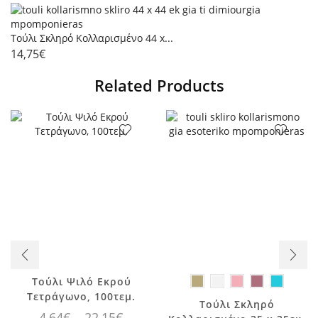
Τούλι Σκληρό Κολλαρισμένο 44 x...
14,75
€
Related Products
Αυτό το
Τούλι Ψιλό Εκρού
προϊόν έχει
Τετράγωνο, 100τεμ.
Τούλι Σκληρό
πολλαπλές
Price
4,64
€
–
22,15
€
Αυτό το