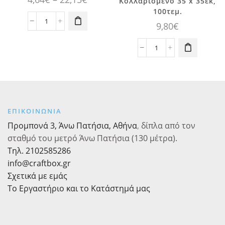
Κολλαρισμένο 35 x 35εκ,
παραλλαγές.
προϊόν έχει
range:
100τεμ.
Οι επιλογές
πολλαπλές
4,64€
9,80
€
Τούλι
μπορούν να
παραλλαγές.
Ψιλό
επιλεγούν
through
Οι επιλογές
Εκρού
στη σελίδα
22,15€
Τούλι
μπορούν να
Τετράγωνο,
του
Σκληρό
επιλεγούν
100τεμ.
προϊόντος
Κολλαρισμένο
στη σελίδα
ποσότητα
35
του
x
προϊόντος
35εκ,
ΕΠΙΚΟΙΝΩΝΙΑ
100τεμ.
Προμπονά 3, Άνω Πατήσια, Αθήνα
,
δίπλα από τον
ποσότητα
σταθμό του μετρό Άνω Πατήσια (130 μέτρα).
Τηλ. 2102585286
info@craftbox.gr
Σχετικά με εμάς
Το Εργαστήριο και το Κατάστημά μας