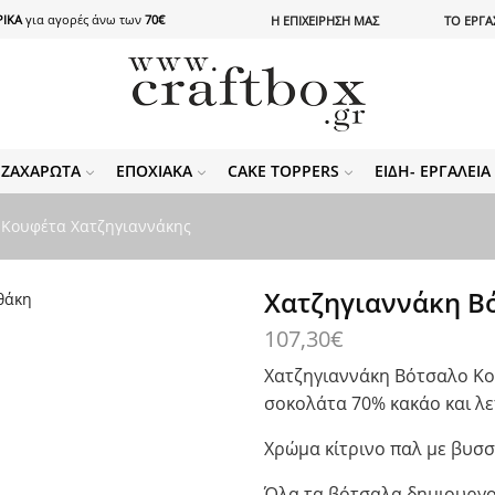
ΙΚΑ
για αγορές άνω των
70€
Η ΕΠΙΧΕΙΡΗΣΗ ΜΑΣ
ΤΟ ΕΡΓΑ
ΖΑΧΑΡΩΤΆ
ΕΠΟΧΙΑΚΆ
CAKE TOPPERS
ΕΊΔΗ- ΕΡΓΑΛΕΊ
 Κουφέτα Χατζηγιαννάκης
Χατζηγιαννάκη Βό
107,30
€
Χατζηγιαννάκη Βότσαλο Κο
σοκολάτα 70% κακάο και λ
Χρώμα κίτρινο παλ με βυσσι
Όλα τα βότσαλα δημιουργο