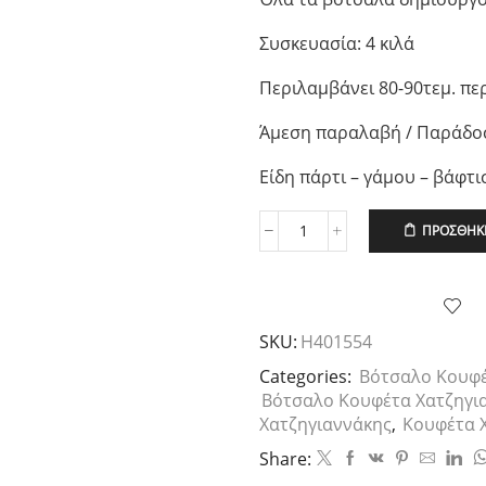
Συσκευασία: 4 κιλά
Περιλαμβάνει 80-90τεμ. πε
Άμεση παραλαβή / Παράδοσ
Είδη πάρτι – γάμου – βάφτι
ΠΡΟΣΘΉΚΗ
Χατζηγιαννάκη
Βότσαλο
Κουφέτο
Ιθάκη,
4kg
SKU:
H401554
ποσότητα
Categories:
Βότσαλο Κουφέ
Βότσαλο Κουφέτα Χατζηγι
Χατζηγιαννάκης
,
Κουφέτα 
Share: