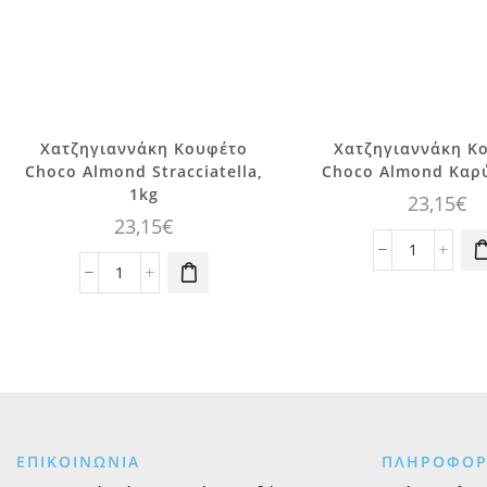
Χατζηγιαννάκη Κουφέτο
Χατζηγιαννάκη Κ
Choco Almond Stracciatella,
Choco Almond Καρύ
1kg
23,15
€
23,15
€
Χατζηγια
Χατζηγιαννάκη
Κουφέτο
Κουφέτο
Choco
Choco
Almond
Almond
Καρύδα,
Stracciatella,
1kg
1kg
ποσότητα
ποσότητα
ΕΠΙΚΟΙΝΩΝΙΑ
ΠΛΗΡΟΦΟΡ