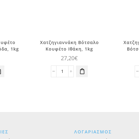
ουφέτο
Χατζηγιαννάκη Βότσαλο
Χατζη
δα, 1kg
Κουφέτο Ιθάκη, 1kg
Βότσ
27,20
€
ννάκη
Χατζηγιαννάκη
Βότσαλο
Κουφέτο
Ιθάκη,
1kg
ποσότητα
ΙΕΣ
ΛΟΓΑΡΙΑΣΜΟΣ