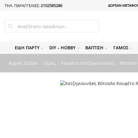
ΤΗΛ. ΠΑΡΑΓΓΕΛΙΕΣ:
2102585286
ΔΩΡΕΑΝ ΜΕΤΑΦΟΡ
PRODUCTS
SEARCH
ΕΊΔΗ ΠΆΡΤΥ
DIY – HOBBY
ΒΆΠΤΙΣΗ
ΓΆΜΟΣ
Αρχική Σελίδα
Γάμος
Κουφέτα Χατζηγιαννάκης
Βότσαλο