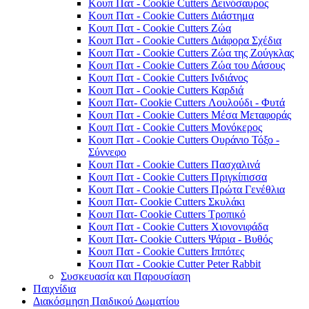
Κουπ Πατ - Cookie Cutters Δεινόσαυρος
Κουπ Πατ - Cookie Cutters Διάστημα
Κουπ Πατ - Cookie Cutters Ζώα
Κουπ Πατ - Cookie Cutters Διάφορα Σχέδια
Κουπ Πατ - Cookie Cutters Ζώα της Ζούγκλας
Κουπ Πατ - Cookie Cutters Ζώα του Δάσους
Κουπ Πατ - Cookie Cutters Ινδιάνος
Κουπ Πατ - Cookie Cutters Καρδιά
Κουπ Πατ- Cookie Cutters Λουλούδι - Φυτά
Κουπ Πατ - Cookie Cutters Μέσα Μεταφοράς
Κουπ Πατ - Cookie Cutters Μονόκερος
Κουπ Πατ - Cookie Cutters Ουράνιο Τόξο -
Σύννεφο
Κουπ Πατ - Cookie Cutters Πασχαλινά
Κουπ Πατ - Cookie Cutters Πριγκίπισσα
Κουπ Πατ - Cookie Cutters Πρώτα Γενέθλια
Κουπ Πατ- Cookie Cutters Σκυλάκι
Κουπ Πατ- Cookie Cutters Τροπικό
Κουπ Πατ - Cookie Cutters Χιονονιφάδα
Κουπ Πατ- Cookie Cutters Ψάρια - Βυθός
Κουπ Πατ - Cookie Cutters Ιππότες
Κουπ Πατ - Cookie Cutter Peter Rabbit
Συσκευασία και Παρουσίαση
Παιχνίδια
Διακόσμηση Παιδικού Δωματίου