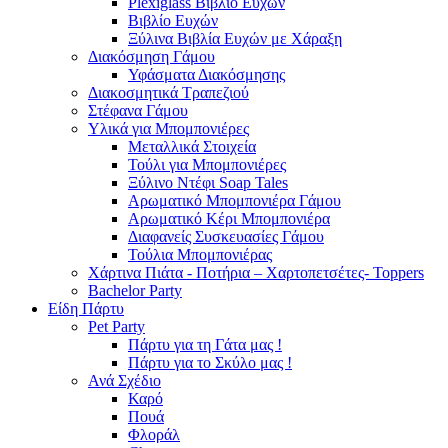
Plexiglass Βιβλίο Ευχών
Βιβλίο Ευχών
Ξύλινα Βιβλία Ευχών με Χάραξη
Διακόσμηση Γάμου
Υφάσματα Διακόσμησης
Διακοσμητικά Τραπεζιού
Στέφανα Γάμου
Υλικά για Μπομπονιέρες
Μεταλλικά Στοιχεία
Τούλι για Μπομπονιέρες
Ξύλινο Ντέφι Soap Tales
Αρωματικό Μπομπονιέρα Γάμου
Αρωματικό Κέρι Μπομπονιέρα
Διαφανείς Συσκευασίες Γάμου
Τούλια Μπομπονιέρας
Χάρτινα Πιάτα - Ποτήρια – Χαρτοπετσέτες- Toppers
Bachelor Party
Είδη Πάρτυ
Pet Party
Πάρτυ για τη Γάτα μας !
Πάρτυ για το Σκύλο μας !
Ανά Σχέδιο
Καρό
Πουά
Φλοράλ