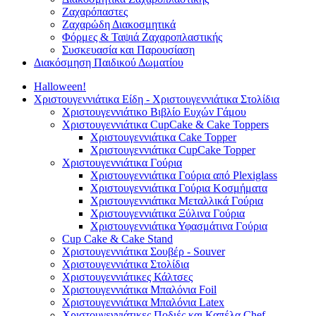
Ζαχαρόπαστες
Ζαχαρώδη Διακοσμητικά
Φόρμες & Ταψιά Ζαχαροπλαστικής
Συσκευασία και Παρουσίαση
Διακόσμηση Παιδικού Δωματίου
Halloween!
Χριστουγεννιάτικα Είδη - Χριστουγεννιάτικα Στολίδια
Χριστουγεννιάτικο Βιβλίο Ευχών Γάμου
Χριστουγεννιάτικα CupCake & Cake Toppers
Χριστουγεννιάτικα Cake Topper
Χριστουγεννιάτικα CupCake Topper
Χριστουγεννιάτικα Γούρια
Χριστουγεννιάτικα Γούρια από Plexiglass
Χριστουγεννιάτικα Γούρια Κοσμήματα
Χριστουγεννιάτικα Μεταλλικά Γούρια
Χριστουγεννιάτικα Ξύλινα Γούρια
Χριστουγεννιάτικα Υφασμάτινα Γούρια
Cup Cake & Cake Stand
Χριστουγεννιάτικα Σουβέρ - Souver
Χριστουγεννιάτικα Στολίδια
Χριστουγεννιάτικες Κάλτσες
Χριστουγεννιάτικα Μπαλόνια Foil
Χριστουγεννιάτικα Μπαλόνια Latex
Χριστουγεννιάτικες Ποδιές και Καπέλα Chef