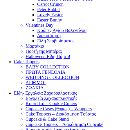
Carrot Crunch
Peter Rabbit
Lovely Easter
Easter Bunny
Valentines Day
Κούπες Aγίου Βαλεντίνου
Διακόσμηση
Είδη Σερβιρίσματος
Μαρτάκια
Γιορτή της Μητέρας
Halloween Είδη Πάρτυ!
Cake Toppers
BABY COLLECTION
ΠΡΩΤΑ ΓΕΝΕΘΛΙΑ
WEDDING COLLECTION
ΑΡΙΘΜΟΙ
ΖΩΑΚΙΑ
Είδη- Εργαλεία Ζαχαροπλαστικής
Εργαλεία Ζαχαροπλαστικής
Κουπ Πατ – Cookie Cutters
Cupcake Cases (Θήκες) – Wrappers
Cake Toppers – Διακόσμηση Τούρτας
Cupcake & Cake Stand
Cupcake Toppers – Διακόσμηση Cupcake
Διακοσμητικά Ζαχαροπλαστικής