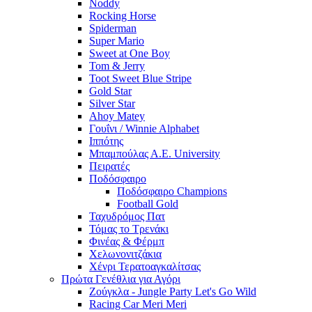
Noddy
Rocking Horse
Spiderman
Super Mario
Sweet at One Boy
Tom & Jerry
Toot Sweet Blue Stripe
Gold Star
Silver Star
Ahoy Matey
Γουΐνι / Winnie Alphabet
Ιππότης
Μπαμπούλας Α.Ε. University
Πειρατές
Ποδόσφαιρο
Ποδόσφαιρο Champions
Football Gold
Ταχυδρόμος Πατ
Τόμας το Τρενάκι
Φινέας & Φέρμπ
Χελωνονιτζάκια
Χένρι Τερατοαγκαλίτσας
Πρώτα Γενέθλια για Αγόρι
Ζούγκλα - Jungle Party Let's Go Wild
Racing Car Meri Meri