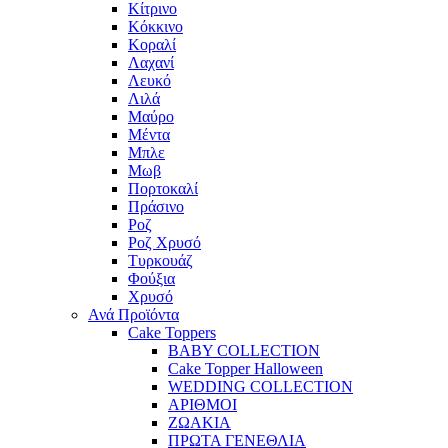
Κίτρινο
Κόκκινο
Κοραλί
Λαχανί
Λευκό
Λιλά
Μαύρο
Μέντα
Μπλε
Μωβ
Πορτοκαλί
Πράσινο
Ροζ
Ροζ Χρυσό
Τυρκουάζ
Φούξια
Χρυσό
Ανά Προϊόντα
Cake Toppers
BABY COLLECTION
Cake Topper Halloween
WEDDING COLLECTION
ΑΡΙΘΜΟΙ
ΖΩΑΚΙΑ
ΠΡΩΤΑ ΓΕΝΕΘΛΙΑ