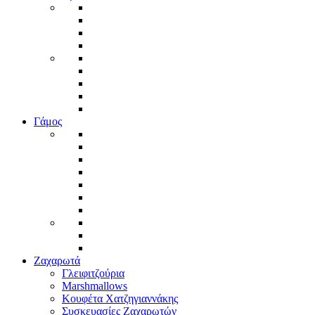
Γάμος
Ζαχαρωτά
Γλειφιτζούρια
Marshmallows
Κουφέτα Χατζηγιαννάκης
Συσκευασίες Ζαχαρωτών