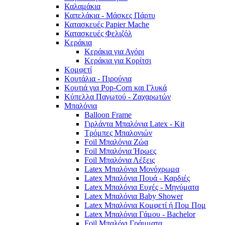
Καλαμάκια
Καπελάκια - Μάσκες Πάρτυ
Κατασκευές Papier Mache
Κατασκευές Φελιζόλ
Κεράκια
Κεράκια για Αγόρι
Κεράκια για Κορίτσι
Κομφετί
Κουτάλια - Πιρούνια
Κουτιά για Pop-Corn και Γλυκά
Κύπελλα Παγωτού - Ζαχαρωτών
Μπαλόνια
Balloon Frame
Γιρλάντα Μπαλόνια Latex - Kit
Τρόμπες Μπαλονιών
Foil Μπαλόνια Ζώα
Foil Μπαλόνια Ήρωες
Foil Μπαλόνια Λέξεις
Latex Μπαλόνια Μονόχρωμα
Latex Μπαλόνια Πουά - Καρδιές
Latex Μπαλόνια Ευχές - Μηνύματα
Latex Μπαλόνια Baby Shower
Latex Μπαλόνια Κομφετί ή Πομ Πομ
Latex Μπαλόνια Γάμου - Bachelor
Foil Μπαλόνι Γράμματα