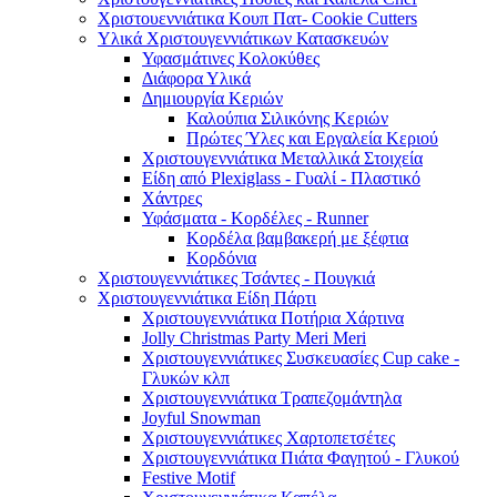
Χριστουεννιάτικα Κουπ Πατ- Cookie Cutters
Υλικά Χριστουγεννιάτικων Κατασκευών
Υφασμάτινες Κολοκύθες
Διάφορα Υλικά
Δημιουργία Κεριών
Καλούπια Σιλικόνης Κεριών
Πρώτες Ύλες και Εργαλεία Κεριού
Χριστουγεννιάτικα Μεταλλικά Στοιχεία
Είδη από Plexiglass - Γυαλί - Πλαστικό
Χάντρες
Υφάσματα - Κορδέλες - Runner
Κορδέλα βαμβακερή με ξέφτια
Κορδόνια
Χριστουγεννιάτικες Τσάντες - Πουγκιά
Χριστουγεννιάτικα Είδη Πάρτι
Χριστουγεννιάτικα Ποτήρια Χάρτινα
Jolly Christmas Party Meri Meri
Χριστουγεννιάτικες Συσκευασίες Cup cake -
Γλυκών κλπ
Χριστουγεννιάτικα Τραπεζομάντηλα
Joyful Snowman
Χριστουγεννιάτικες Χαρτοπετσέτες
Χριστουγεννιάτικα Πιάτα Φαγητού - Γλυκού
Festive Motif