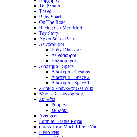
Καρχαρίες
Τουβλάκια
Τρένο
Baby Shark
On The Road
Racing Car Meri Meri
Toy Story
Αρκουδάκι - Bear
Δεινόσαυροι
Baby Dinosaur
Δεινόσαυροι
Καλόσαυρος
Διάστημα - Space
Διαστημα - Cosmos
Διάστημα - Space 2
Διάστημα - Space 1
Ζωάκια Ζούγκλας Get Wild
Μπομπ Σφουγγαράκης
Σκυλάκι
Puppies
Σκυλάκι
Avengers
Fortnite - Battle Royal
Guess How Much I Love You
Hello Pets