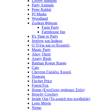
Lovely Minions
Party Animals
Peter Rabbit
PJ Masks
Woodland
Ζωάκια Φάρμας
Farm Party
Farmhouse fun
It's Time to Party
Ιππότης και Δράκος
Ο Τζέικ και οι Πειρατές
Magic Party
Ahoy There
Angry Birds
Batman Rogue Range
Cars
Chevron Γαλάζιο Χρυσό
Dragons
Fischer Price
Forest Fox
Home (Επιτέλους φτάσαμε Σπίτι)
Howdy Cowboy
Inside Out (Τα μυαλά που κουβαλάς)
Lego Movie
Nemo