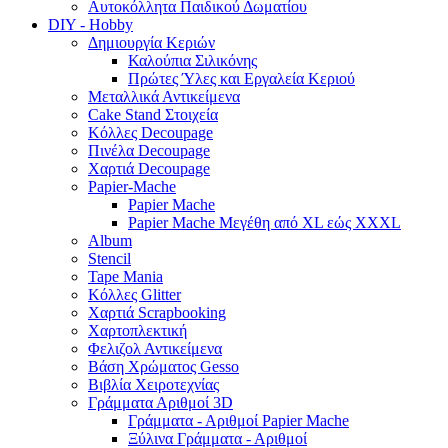
Αυτοκόλλητα Παιδικού Δωματίου
DIY - Hobby
Δημιουργία Κεριών
Καλούπια Σιλικόνης
Πρώτες Ύλες και Εργαλεία Κεριού
Μεταλλικά Αντικείμενα
Cake Stand Στοιχεία
Κόλλες Decoupage
Πινέλα Decoupage
Χαρτιά Decoupage
Papier-Mache
Papier Mache
Papier Mache Μεγέθη από XL εώς XXXL
Album
Stencil
Tape Mania
Κόλλες Glitter
Χαρτιά Scrapbooking
Χαρτοπλεκτική
Φελιζολ Αντικείμενα
Βάση Χρώματος Gesso
Βιβλία Χειροτεχνίας
Γράμματα Αριθμοί 3D
Γράμματα - Αριθμοί Papier Mache
Ξύλινα Γράμματα - Αριθμοί