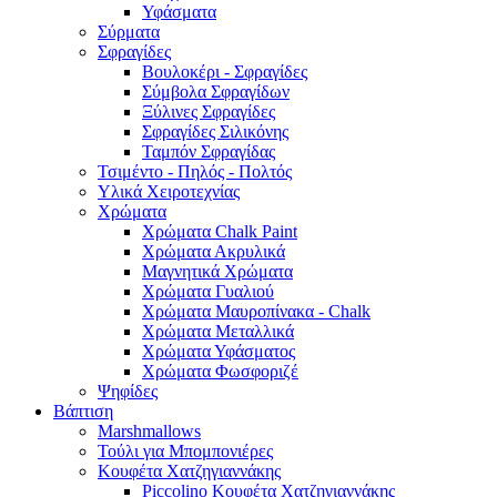
Υφάσματα
Σύρματα
Σφραγίδες
Βουλοκέρι - Σφραγίδες
Σύμβολα Σφραγίδων
Ξύλινες Σφραγίδες
Σφραγίδες Σιλικόνης
Ταμπόν Σφραγίδας
Τσιμέντο - Πηλός - Πολτός
Υλικά Χειροτεχνίας
Χρώματα
Χρώματα Chalk Paint
Χρώματα Ακρυλικά
Μαγνητικά Χρώματα
Χρώματα Γυαλιού
Χρώματα Μαυροπίνακα - Chalk
Χρώματα Μεταλλικά
Χρώματα Υφάσματος
Χρώματα Φωσφοριζέ
Ψηφίδες
Βάπτιση
Marshmallows
Τούλι για Μπομπονιέρες
Κουφέτα Χατζηγιαννάκης
Piccolino Κουφέτα Χατζηγιαννάκης