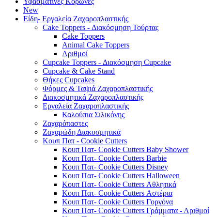
Υφασμάτινες Κορώνες
New
Είδη- Εργαλεία Ζαχαροπλαστικής
Cake Toppers - Διακόσμηση Τούρτας
Cake Toppers
Animal Cake Toppers
Αριθμοί
Cupcake Toppers - Διακόσμηση Cupcake
Cupcake & Cake Stand
Θήκες Cupcakes
Φόρμες & Ταψιά Ζαχαροπλαστικής
Διακοσμητικά Ζαχαροπλαστικής
Εργαλεία Ζαχαροπλαστικής
Καλούπια Σιλικόνης
Ζαχαρόπαστες
Ζαχαρώδη Διακοσμητικά
Κουπ Πατ - Cookie Cutters
Κουπ Πατ- Cookie Cutters Baby Shower
Κουπ Πατ- Cookie Cutters Barbie
Κουπ Πατ- Cookie Cutters Disney
Κουπ Πατ- Cookie Cutters Halloween
Κουπ Πατ- Cookie Cutters Αθλητικά
Κουπ Πατ- Cookie Cutters Αστέρια
Κουπ Πατ- Cookie Cutters Γοργόνα
Κουπ Πατ- Cookie Cutters Γράμματα - Αριθμοί