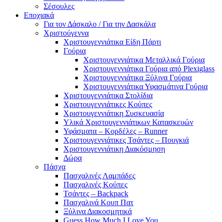
Σέσουλες
Εποχιακά
Για τον Δάσκαλο / Για την Δασκάλα
Χριστούγεννα
Χριστουγεννιάτικα Είδη Πάρτι
Γούρια
Χριστουγεννιάτικα Μεταλλικά Γούρια
Χριστουγεννιάτικα Γούρια από Plexiglass
Χριστουγεννιάτικα Ξύλινα Γούρια
Χριστουγεννιάτικα Υφασμάτινα Γούρια
Χριστουγεννιάτικα Στολίδια
Χριστουγεννιάτικες Κούπες
Χριστουγεννιάτικη Συσκευασία
Υλικά Χριστουγεννιάτικων Κατασκευών
Υφάσματα – Κορδέλες – Runner
Χριστουγεννιάτικες Τσάντες – Πουγκιά
Χριστουγεννιάτικη Διακόσμηση
Δώρα
Πάσχα
Πασχαλινές Λαμπάδες
Πασχαλινές Κούπες
Τσάντες – Backpack
Πασχαλινά Κουπ Πατ
Ξύλινα Διακοσμητικά
Guess How Much I Love You