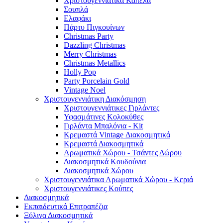
Χριστουγεννιάτικα Καπέλα
Σουπλά
Ελαφάκι
Πάρτυ Πιγκουίνων
Christmas Party
Dazzling Christmas
Merry Christmas
Christmas Metallics
Holly Pop
Party Porcelain Gold
Vintage Noel
Χριστουγεννιάτικη Διακόσμηση
Χριστουγεννιάτικες Γιρλάντες
Υφασμάτινες Κολοκύθες
Γιρλάντα Μπαλόνια - Kit
Κρεμαστά Vintage Διακοσμητικά
Κρεμαστά Διακοσμητικά
Αρωματικά Χώρου - Τσάντες Δώρου
Διακοσμητικά Κουδούνια
Διακοσμητικά Χώρου
Χριστουγεννιάτικα Αρωματικά Χώρου - Κεριά
Χριστουγεννιάτικες Κούπες
Διακοσμητικά
Εκπαιδευτικά Επιτραπέζια
Ξύλινα Διακοσμητικά