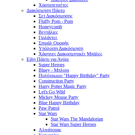
Χαρτοπετσέτες
Διακόσμηση Πάρτυ
Σετ Διακόσμησης
Fluffy Pom - Pom
Honeycomb
Βεντάλιες
Γιρλάντες
Σπιράλ Οροφής
Υπόλοιπη Διακόσμηση
Χάρτινες Διακοσμητικές Μπάλες
Είδη Πάρτυ για Αγόρι
Super Heroes
Bluey - Μπλουι
Πολύχρωμο "Happy Birthday" Party
Construction Party
Harry Potter Magic Party
Let's Go Wild
Mickey Mouse Party
Blue Happy Birthday
Paw Patrol
Star Wars
Star Wars The Mandalorian
Star Wars Super Heroes
Αλιγάτορας