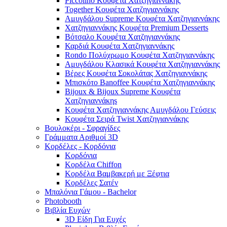
Piccolino Κουφέτα Χατζηγιαννάκης
Together Κουφέτα Χατζηγιαννάκης
Αμυγδάλου Supreme Κουφέτα Χατζηγιαννάκης
Χατζηγιαννάκης Κουφέτα Premium Desserts
Βότσαλο Κουφέτα Χατζηγιαννάκης
Καρδιά Κουφέτα Χατζηγιαννάκης
Rondo Πολύχρωμο Κουφέτα Χατζηγιαννάκης
Αμυγδάλου Κλασικά Κουφέτα Χατζηγιαννάκης
Βέρες Κουφέτα Σοκολάτας Χατζηγιαννάκης
Μπισκότο Banoffee Κουφέτα Χατζηγιαννάκης
Bijoux & Bijoux Supreme Κουφέτα
Χατζηγιαννάκηs
Κουφέτα Χατζηγιαννάκης Αμυγδάλου Γεύσεις
Κουφέτα Σειρά Twist Χατζηγιαννάκης
Βουλοκέρι - Σφραγίδες
Γράμματα Αριθμοί 3D
Κορδέλες - Κορδόνια
Κορδόνια
Κορδέλα Chiffon
Κορδέλα Βαμβακερή με Ξέφτια
Κορδέλες Σατέν
Μπαλόνια Γάμου - Bachelor
Photobooth
Βιβλία Ευχών
3D Είδη Για Ευχές