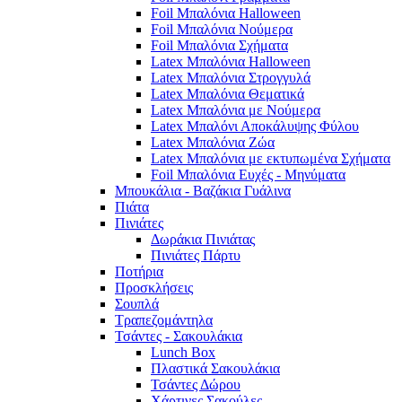
Foil Μπαλόνια Halloween
Foil Μπαλόνια Νούμερα
Foil Μπαλόνια Σχήματα
Latex Μπαλόνια Halloween
Latex Μπαλόνια Στρογγυλά
Latex Μπαλόνια Θεματικά
Latex Μπαλόνια με Νούμερα
Latex Μπαλόνι Αποκάλυψης Φύλου
Latex Μπαλόνια Ζώα
Latex Μπαλόνια με εκτυπωμένα Σχήματα
Foil Μπαλόνια Ευχές - Μηνύματα
Μπουκάλια - Βαζάκια Γυάλινα
Πιάτα
Πινιάτες
Δωράκια Πινιάτας
Πινιάτες Πάρτυ
Ποτήρια
Προσκλήσεις
Σουπλά
Τραπεζομάντηλα
Τσάντες - Σακουλάκια
Lunch Box
Πλαστικά Σακουλάκια
Τσάντες Δώρου
Χάρτινες Σακούλες