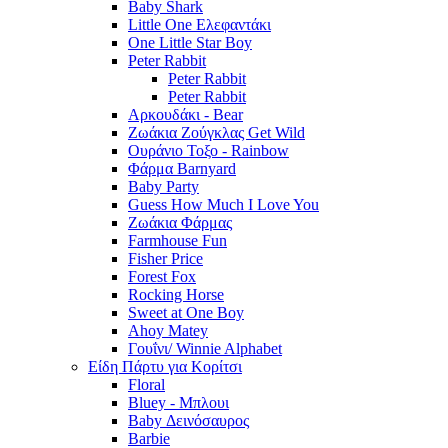
Baby Shark
Little One Ελεφαντάκι
One Little Star Boy
Peter Rabbit
Peter Rabbit
Peter Rabbit
Αρκουδάκι - Bear
Ζωάκια Ζούγκλας Get Wild
Ουράνιο Τοξο - Rainbow
Φάρμα Barnyard
Baby Party
Guess How Much I Love You
Ζωάκια Φάρμας
Farmhouse Fun
Fisher Price
Forest Fox
Rocking Horse
Sweet at One Boy
Ahoy Matey
Γουΐνι/ Winnie Alphabet
Είδη Πάρτυ για Κορίτσι
Floral
Bluey - Μπλουι
Baby Δεινόσαυρος
Barbie