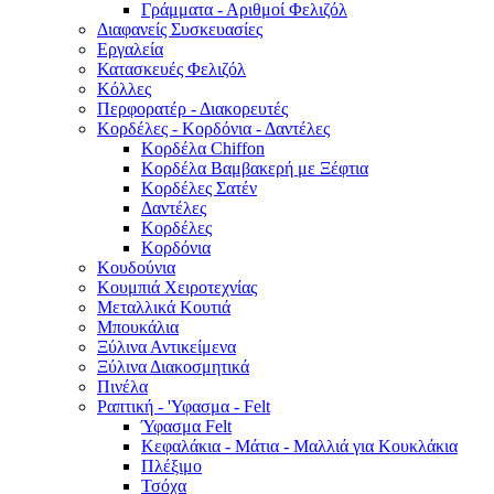
Γράμματα - Αριθμοί Φελιζόλ
Διαφανείς Συσκευασίες
Εργαλεία
Κατασκευές Φελιζόλ
Κόλλες
Περφορατέρ - Διακορευτές
Κορδέλες - Κορδόνια - Δαντέλες
Κορδέλα Chiffon
Κορδέλα Βαμβακερή με Ξέφτια
Κορδέλες Σατέν
Δαντέλες
Κορδέλες
Κορδόνια
Κουδούνια
Κουμπιά Χειροτεχνίας
Μεταλλικά Κουτιά
Μπουκάλια
Ξύλινα Αντικείμενα
Ξύλινα Διακοσμητικά
Πινέλα
Ραπτική - 'Υφασμα - Felt
Ύφασμα Felt
Κεφαλάκια - Μάτια - Μαλλιά για Κουκλάκια
Πλέξιμο
Τσόχα