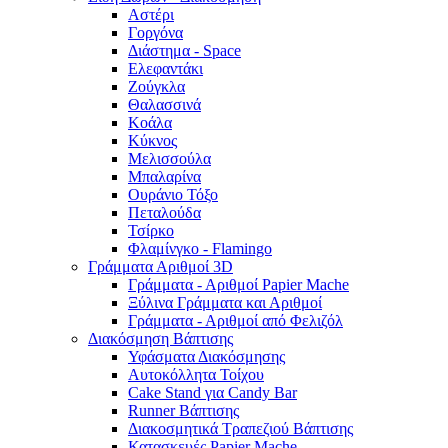
Αστέρι
Γοργόνα
Διάστημα - Space
Ελεφαντάκι
Ζούγκλα
Θαλασσινά
Κοάλα
Κύκνος
Μελισσούλα
Μπαλαρίνα
Ουράνιο Τόξο
Πεταλούδα
Τσίρκο
Φλαμίνγκο - Flamingo
Γράμματα Αριθμοί 3D
Γράμματα - Αριθμοί Papier Mache
Ξύλινα Γράμματα και Αριθμοί
Γράμματα - Αριθμοί από Φελιζόλ
Διακόσμηση Βάπτισης
Υφάσματα Διακόσμησης
Αυτοκόλλητα Τοίχου
Cake Stand για Candy Bar
Runner Βάπτισης
Διακοσμητικά Τραπεζιού Βάπτισης
Κατασκευές Papier Mache