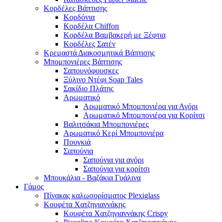
Κορδέλες Βάπτισης
Κορδόνια
Κορδέλα Chiffon
Κορδέλα Βαμβακερή με Ξέφτια
Κορδέλες Σατέν
Κρεμαστά Διακοσμητικά Βάπτισης
Μπομπονιέρες Βάπτισης
Σαπουνόφουσκες
Ξύλινο Ντέφι Soap Tales
Σακίδιο Πλάτης
Αρωματικό
Αρωματικό Μπομπονιέρα για Αγόρι
Αρωματικό Μπομπονιέρα για Κορίτσι
Βαλιτσάκια Μπομπονιέρες
Αρωματικό Κερί Μπομπονιέρα
Πουγκιά
Σαπούνια
Σαπούνια για αγόρι
Σαπούνια για κορίτσι
Μπουκάλια - Βαζάκια Γυάλινα
Γάμος
Πίνακας καλωσορίσματος Plexiglass
Κουφέτα Χατζηγιαννάκης
Κουφέτα Χατζηγιαννάκης Crispy