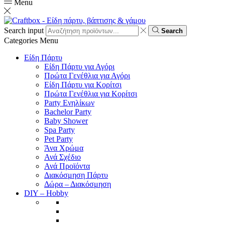
Menu
Search input
Search
Categories
Menu
Είδη Πάρτυ
Είδη Πάρτυ για Αγόρι
Πρώτα Γενέθλια για Αγόρι
Είδη Πάρτυ για Κορίτσι
Πρώτα Γενέθλια για Κορίτσι
Party Ενηλίκων
Bachelor Party
Baby Shower
Spa Party
Pet Party
Άνα Χρώμα
Ανά Σχέδιο
Ανά Προϊόντα
Διακόσμηση Πάρτυ
Δώρα – Διακόσμηση
DIY – Hobby