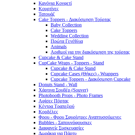
Κανόνια Κονφετί
Κουρτίνες
Τατουάζ
Cake Toppers - Διακόσμηση Τούρτας
Baby Collection
Cake Toppers
Wedding Collection
Πρώτα Γενέθλια
Animals
Αριθμοί για την διακόσμηση της τούρτας
Cupcake & Cake Stand
CupCake Wraps - Toppers - Stand
Cupcake & Cake Stand
Cupcake Cases (Θήκες) - Wrappers
Cupcake Toppers - Διακόσμηση Cupcake
Donuts Stand - Wall
Χάρτινα Σουβέρ (Souver)
Photobooth Props - Photo Frames
Αφίσες Πόρτας
Κέντρα Τραπεζιού
Κορδέλες
Φρου - Φρου Σφυρίχτρες Αναπτυσσόμενες
Bubbles - Σαπουνόφουσκες
Διαφανείς Συσκευασίες
Δωράκια για Πάρτυ