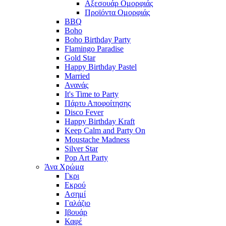
Αξεσουάρ Ομορφιάς
Προϊόντα Ομορφιάς
BBQ
Boho
Boho Birthday Party
Flamingo Paradise
Gold Star
Happy Birthday Pastel
Married
Ανανάς
It's Time to Party
Πάρτυ Αποφοίτησης
Disco Fever
Happy Birthday Kraft
Keep Calm and Party On
Moustache Madness
Silver Star
Pop Art Party
Άνα Χρώμα
Γκρι
Εκρού
Ασημί
Γαλάζιο
Ιβουάρ
Καφέ