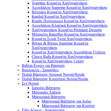
Together Κουφέτα Χατζηγιαννάκης
Αμυγδάλου Supreme Κουφέτα Χατζηγιαννάκης
Βότσαλο Κουφέτα Χατζηγιαννάκης
Καρδιά Κουφέτα Χατζηγιαννάκης
Rondo Πολύχρωμο Κουφέτα Χατζηγιαννάκης
Αμυγδάλου Κλασικά Κουφέτα Χατζηγιαννάκης
Χατζηγιαννάκης Κουφέτα Premium Desserts
Μπισκότο Banoffee Κουφέτα Χατζηγιαννάκης
Κουφέτα Σειρά Twist Χατζηγιαννάκης
Bijoux & Bijoux Supreme Κουφέτα
Χατζηγιαννάκηs
Κουφέτα Χατζηγιαννάκης Αμυγδάλου Γεύσεις
Choco Balls Κουφέτα Χατζηγιαννάκης
Κουφέτα Χατζηγιαννάκης Crispy
Βιβλία Ευχών για Βάφτιση
Βουλοκέρι - Σφραγίδες
Ποδιά Βάφτισης Αγοριού Νονού/Νονάς
Ποδιά Βάφτισης Κοριτσιού Νονού/Νονάς
Σετ Νονού
Σαπούνι Βάπτισης
Μπουκάλι Λαδιού
Μαρτυρικά Βάπτισης
Μαρτυρικά Βάπτισης για Αγόρι
Μαρτυρικά Βάπτισης για Κορίτσι
Είδη Δώρων - Διακόσμηση