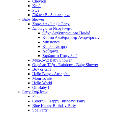
Chevron
Kraft
Ριγέ
Ξύλινα Βιοδιασπώμενα
Baby Shower
Ζούγκλα - Jungle Party
Δώρα για το Νεογέννητο
Θήκη Διαβατηρίου για Παιδιά
Κουτιά Αποθήκευσης Αναμνήσεων
Milestones
Κουδουνίστρες
Λούτρινα
Στρώματα Παιχνιδιού
Μπαλόνια Baby Shower
Ουράνιο Τόξο - Rainbow - Baby Shower
Boy or Girl
Hello Baby - Αστεράκι
Mom To Be
Hello World
Oh Baby !
Party Ενηλίκων
Floral
Colorful "Happy Birthday" Party
Blue Happy Birthday Party
Spa Party