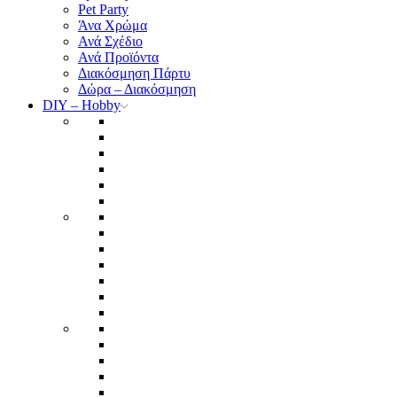
Pet Party
Άνα Χρώμα
Ανά Σχέδιο
Ανά Προϊόντα
Διακόσμηση Πάρτυ
Δώρα – Διακόσμηση
DIY – Hobby