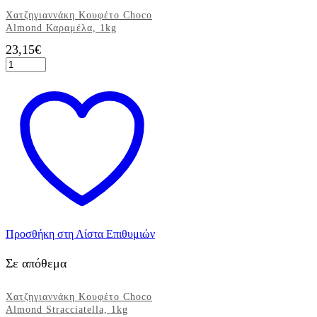
Χατζηγιαννάκη Κουφέτο Choco
Almond Καραμέλα, 1kg
23,15
€
Χατζηγιαννάκη
Κουφέτο
Choco
Almond
Καραμέλα,
1kg
ποσότητα
Προσθήκη στη Λίστα Επιθυμιών
Σε απόθεμα
Χατζηγιαννάκη Κουφέτο Choco
Almond Stracciatella, 1kg