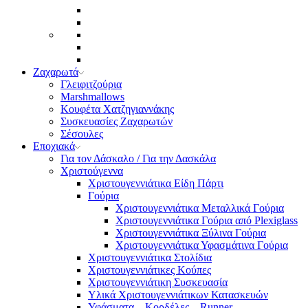
Ζαχαρωτά
Γλειφιτζούρια
Marshmallows
Κουφέτα Χατζηγιαννάκης
Συσκευασίες Ζαχαρωτών
Σέσουλες
Εποχιακά
Για τον Δάσκαλο / Για την Δασκάλα
Χριστούγεννα
Χριστουγεννιάτικα Είδη Πάρτι
Γούρια
Χριστουγεννιάτικα Μεταλλικά Γούρια
Χριστουγεννιάτικα Γούρια από Plexiglass
Χριστουγεννιάτικα Ξύλινα Γούρια
Χριστουγεννιάτικα Υφασμάτινα Γούρια
Χριστουγεννιάτικα Στολίδια
Χριστουγεννιάτικες Κούπες
Χριστουγεννιάτικη Συσκευασία
Υλικά Χριστουγεννιάτικων Κατασκευών
Υφάσματα – Κορδέλες – Runner