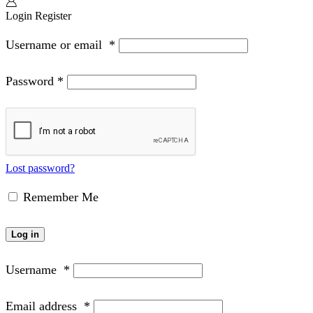
Login
Register
Username or email
*
Password
*
Lost password?
Remember Me
Log in
Username
*
Email address
*