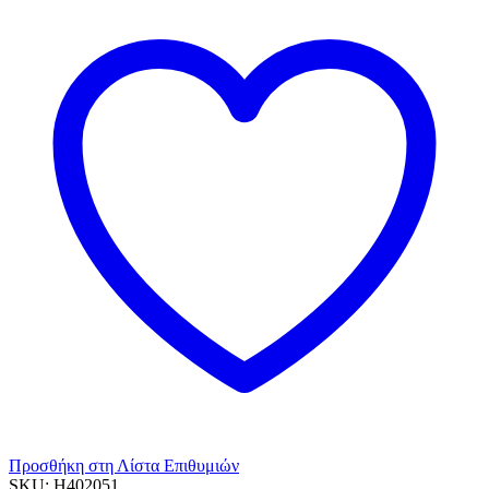
Σκιάθος,
1kg
ποσότητα
Προσθήκη στη Λίστα Επιθυμιών
SKU:
H402051