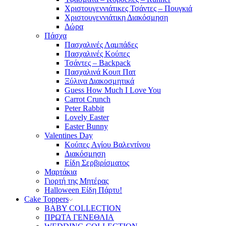
Χριστουγεννιάτικες Τσάντες – Πουγκιά
Χριστουγεννιάτικη Διακόσμηση
Δώρα
Πάσχα
Πασχαλινές Λαμπάδες
Πασχαλινές Κούπες
Τσάντες – Backpack
Πασχαλινά Κουπ Πατ
Ξύλινα Διακοσμητικά
Guess How Much I Love You
Carrot Crunch
Peter Rabbit
Lovely Easter
Easter Bunny
Valentines Day
Κούπες Aγίου Βαλεντίνου
Διακόσμηση
Είδη Σερβιρίσματος
Μαρτάκια
Γιορτή της Μητέρας
Halloween Είδη Πάρτυ!
Cake Toppers
BABY COLLECTION
ΠΡΩΤΑ ΓΕΝΕΘΛΙΑ