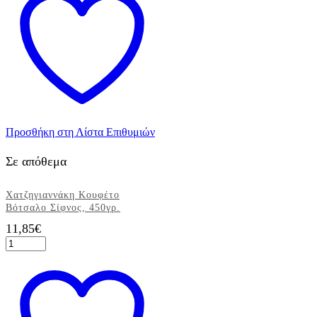
500g
ποσότητα
Προσθήκη στη Λίστα Επιθυμιών
Σε απόθεμα
Χατζηγιαννάκη Κουφέτο
Βότσαλο Σίφνος, 450γρ.
11,85
€
Χατζηγιαννάκη
Κουφέτο
Βότσαλο
Σίφνος,
450γρ.
ποσότητα