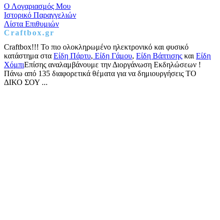
Ο Λογαριασμός Μου
Ιστορικό Παραγγελιών
Λίστα Επιθυμιών
Craftbox.gr
Craftbox!!! Το πιο ολοκληρωμένο ηλεκτρονικό και φυσικό
κατάστημα στα
Είδη Πάρτυ
,
Είδη Γάμου
,
Είδη Βάπτισης
και
Είδη
Χόμπι
Επίσης αναλαμβάνουμε την Διοργάνωση Εκδηλώσεων !
Πάνω από 135 διαφορετικά θέματα για να δημιουργήσεις ΤΟ
ΔΙΚΟ ΣΟΥ ...