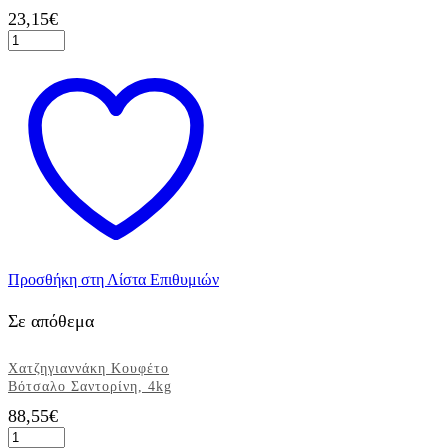
23,15
€
Χατζηγιαννάκη
Κουφέτο
Choco
Almond
Stracciatella,
1kg
ποσότητα
Προσθήκη στη Λίστα Επιθυμιών
Σε απόθεμα
Χατζηγιαννάκη Κουφέτο
Βότσαλο Σαντορίνη, 4kg
88,55
€
Χατζηγιαννάκη