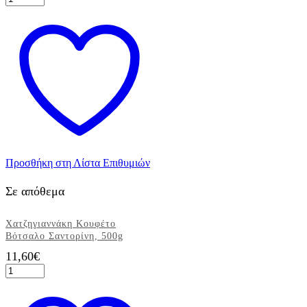
Κουφέτο
Choco
Almond
Tiramisu,
1kg
ποσότητα
Προσθήκη στη Λίστα Επιθυμιών
Σε απόθεμα
Χατζηγιαννάκη Κουφέτο
Βότσαλο Σαντορίνη, 500g
11,60
€
Χατζηγιαννάκη
Κουφέτο
Βότσαλο
Σαντορίνη,