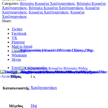
Categories:
Βότσαλο Κουφέτα Χατζηγιαννάκης
,
Βότσαλο Κουφέτα
Χατζηγιαννάκης
,
Βότσαλο Κουφέτα Χατζηγιαννάκης
,
Κουφέτα
Χατζηγιαννάκης
,
Κουφέτα Χατζηγιαννάκης
,
Κουφέτα
Χατζηγιαννάκης
Share:
Twitter
Facebook
VK
Pinterest
Mail to friend
Linkedin
Whatsapp
Skype
Επιπλέον πληροφορίες
Βάρος
1 κ.
Χατζηγιαννάκη
Κατασκευαστής
1kg
Μέγεθος