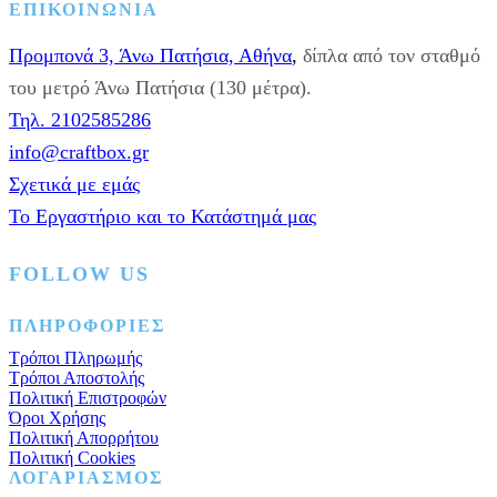
Κουφέτο
ΕΠΙΚΟΙΝΩΝΙΑ
Βότσαλο
Σαντορίνη,
Προμπονά 3, Άνω Πατήσια, Αθήνα
,
δίπλα από τον σταθμό
4kg
ποσότητα
του μετρό Άνω Πατήσια (130 μέτρα).
Τηλ. 2102585286
info@craftbox.gr
Σχετικά με εμάς
Το Εργαστήριο και το Κατάστημά μας
FOLLOW US
Facebook
Instagram
Pinterest
ΠΛΗΡΟΦΟΡΙΕΣ
Τρόποι Πληρωμής
Τρόποι Αποστολής
Πολιτική Επιστροφών
Όροι Χρήσης
Πολιτική Απορρήτου
Πολιτική Cookies
ΛΟΓΑΡΙΑΣΜΟΣ