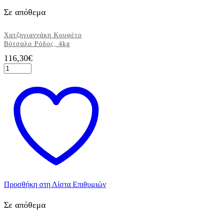
Σε απόθεμα
Χατζηγιαννάκη Κουφέτο
Βότσαλο Ρόδος, 4kg
116,30
€
Χατζηγιαννάκη
Κουφέτο
Βότσαλο
Ρόδος,
4kg
ποσότητα
Προσθήκη στη Λίστα Επιθυμιών
Σε απόθεμα