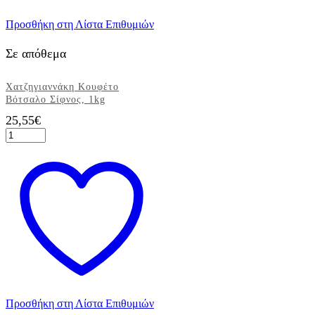
Προσθήκη στη Λίστα Επιθυμιών
Σε απόθεμα
Χατζηγιαννάκη Κουφέτο
Βότσαλο Σίφνος, 1kg
25,55
€
Χατζηγιαννάκη
Κουφέτο
Βότσαλο
Σίφνος,
1kg
ποσότητα
Προσθήκη στη Λίστα Επιθυμιών