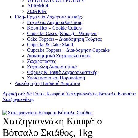
WEDDING COLLECTION
ΑΡΙΘΜΟΙ
ΖΩΑΚΙΑ
Είδη- Εργαλεία Ζαχαροπλαστικής
Εργαλεία Ζαχαροπλαστικής
Κουπ Πατ – Cookie Cutters
Cupcake Cases (Θήκες) – Wrappers
Cake Toppers – Διακόσμηση Τούρτας
Cupcake & Cake Stand
Cupcake Toppers – Διακόσμηση Cupcake
Διακοσμητικά Ζαχαροπλαστικής
Ζαχαρόπαστες
Ζαχαρώδη Διακοσμητικά
Φόρμες & Ταψιά Ζαχαροπλαστικής
Συσκευασία και Παρουσίαση
Διακόσμηση Παιδικού Δωματίου
Αρχική σελίδα
Γάμος
Κουφέτα Χατζηγιαννάκης
Βότσαλο Κουφέτα
Χατζηγιαννάκης
Χατζηγιαννάκη Κουφέτο
Βότσαλο Σκιάθος, 1kg