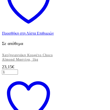
Προσθήκη στη Λίστα Επιθυμιών
Σε απόθεμα
Χατζηγιαννάκη Κουφέτο Choco
Almond Μαστίχα, 1kg
23,15
€
Χατζηγιαννάκη
Κουφέτο
Choco
Almond
Μαστίχα,
1kg
ποσότητα