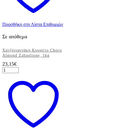
Προσθήκη στη Λίστα Επιθυμιών
Σε απόθεμα
Χατζηγιαννάκη Κουφέτο Choco
Almond Zabaglione, 1kg
23,15
€
Χατζηγιαννάκη
Κουφέτο
Choco
Almond
Zabaglione,
1kg
ποσότητα