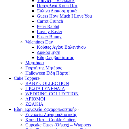
Τσάντες – Backpack
Πασχαλινά Κουπ Πατ
Ξύλινα Διακοσμητικά
Guess How Much I Love You
Carrot Crunch
Peter Rabbit
Lovely Easter
Easter Bunny
Valentines Day
Κούπες Aγίου Βαλεντίνου
Διακόσμηση
Είδη Σερβιρίσματος
Μαρτάκια
Γιορτή της Μητέρας
Halloween Είδη Πάρτυ!
Cake Toppers
BABY COLLECTION
ΠΡΩΤΑ ΓΕΝΕΘΛΙΑ
WEDDING COLLECTION
ΑΡΙΘΜΟΙ
ΖΩΑΚΙΑ
Είδη- Εργαλεία Ζαχαροπλαστικής
Εργαλεία Ζαχαροπλαστικής
Κουπ Πατ – Cookie Cutters
Cupcake Cases (Θήκες) – Wrappers