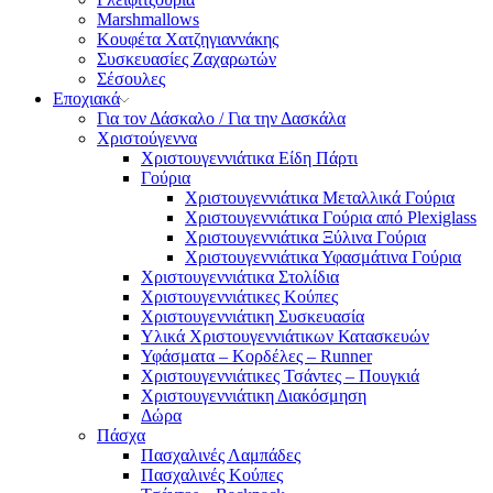
Marshmallows
Κουφέτα Χατζηγιαννάκης
Συσκευασίες Ζαχαρωτών
Σέσουλες
Εποχιακά
Για τον Δάσκαλο / Για την Δασκάλα
Χριστούγεννα
Χριστουγεννιάτικα Είδη Πάρτι
Γούρια
Χριστουγεννιάτικα Μεταλλικά Γούρια
Χριστουγεννιάτικα Γούρια από Plexiglass
Χριστουγεννιάτικα Ξύλινα Γούρια
Χριστουγεννιάτικα Υφασμάτινα Γούρια
Χριστουγεννιάτικα Στολίδια
Χριστουγεννιάτικες Κούπες
Χριστουγεννιάτικη Συσκευασία
Υλικά Χριστουγεννιάτικων Κατασκευών
Υφάσματα – Κορδέλες – Runner
Χριστουγεννιάτικες Τσάντες – Πουγκιά
Χριστουγεννιάτικη Διακόσμηση
Δώρα
Πάσχα
Πασχαλινές Λαμπάδες
Πασχαλινές Κούπες