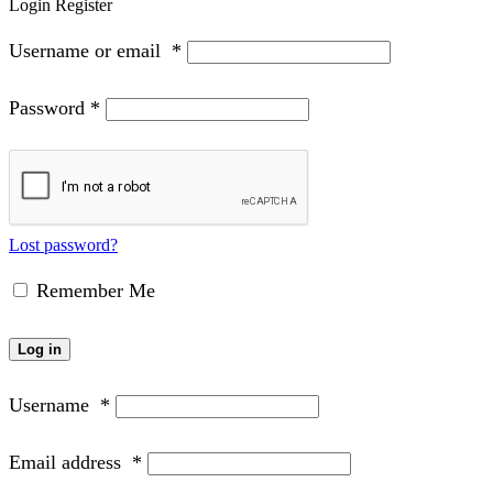
Login
Register
Username or email
*
Password
*
Lost password?
Remember Me
Log in
Username
*
Email address
*