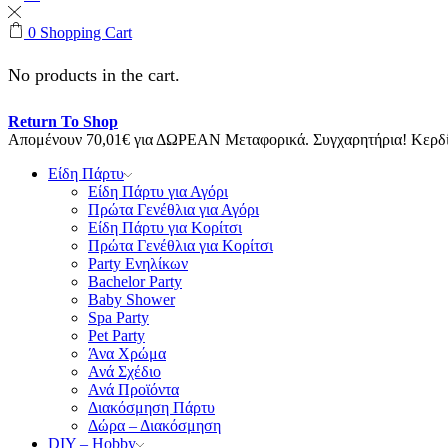
0
Shopping Cart
No products in the cart.
Return To Shop
Απομένουν
70,01
€
για ΔΩΡΕΑΝ Μεταφορικά.
Συγχαρητήρια! Κερ
Είδη Πάρτυ
Είδη Πάρτυ για Αγόρι
Πρώτα Γενέθλια για Αγόρι
Είδη Πάρτυ για Κορίτσι
Πρώτα Γενέθλια για Κορίτσι
Party Ενηλίκων
Bachelor Party
Baby Shower
Spa Party
Pet Party
Άνα Χρώμα
Ανά Σχέδιο
Ανά Προϊόντα
Διακόσμηση Πάρτυ
Δώρα – Διακόσμηση
DIY – Hobby