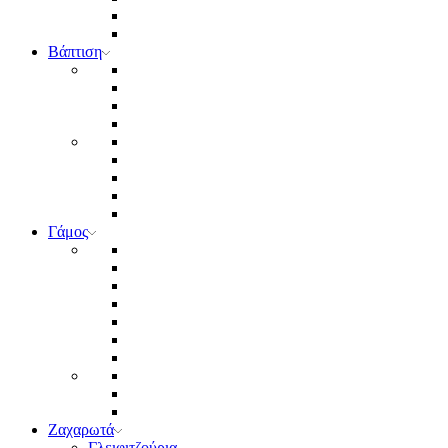
Βάπτιση
Γάμος
Ζαχαρωτά
Γλειφιτζούρια