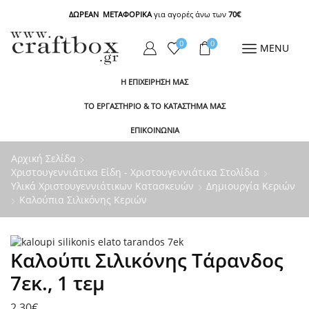
ΔΩΡΕΑΝ ΜΕΤΑΦΟΡΙΚΑ
για αγορές άνω των
70€
0
0
MENU
Η ΕΠΙΧΕΙΡΗΣΗ ΜΑΣ
ΤΟ ΕΡΓΑΣΤΗΡΙΟ & ΤΟ ΚΑΤΑΣΤΗΜΑ ΜΑΣ
ΕΠΙΚΟΙΝΩΝΙΑ
Αρχική Σελίδα
Χριστουγεννιάτικα Είδη - Χριστουγεννιάτικα Στολίδια
Υλικά Χριστουγεννιάτικων Κατασκευών
Δημιουργία Κεριών
Καλούπια Σιλικόνης Κεριών
Καλούπι Σιλικόνης Τάρανδος
7εκ., 1 τεμ
2,30
€