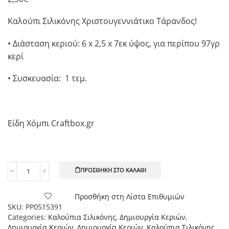
Καλούπι Σιλικόνης Χριστουγεννιάτικο Τάρανδος!
• Διάσταση κεριού: 6 x 2,5 x 7εκ ύψος, για περίπου 97γρ
κερί
• Συσκευασία: 1 τεμ.
Είδη Χόμπι Craftbox.gr
ΠΡΟΣΘΉΚΗ ΣΤΟ ΚΑΛΆΘΙ
Καλούπι
Σιλικόνης
Τάρανδος
Προσθήκη στη Λίστα Επιθυμιών
7εκ.,
SKU:
PP0515391
1
Categories:
Καλούπια Σιλικόνης
,
Δημιουργία Κεριών
,
τεμ
Δημιουργία Κεριών
,
Δημιουργία Κεριών
,
Καλούπια Σιλικόνης