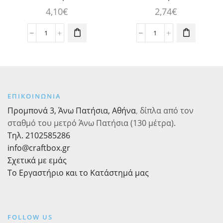
4,10
€
2,74
€
Καλούπι
Καλούπι
Σιλικόνης
Σιλικόνης
Μέλισσα
Τριαντάφυλλο
Κυψέλη
5,7εκ.,
6,7εκ.,
1
1
τεμ
ΕΠΙΚΟΙΝΩΝΙΑ
τεμ
ποσότητα
Προμπονά 3, Άνω Πατήσια, Αθήνα
,
δίπλα από τον
ποσότητα
σταθμό του μετρό Άνω Πατήσια (130 μέτρα).
Τηλ. 2102585286
info@craftbox.gr
Σχετικά με εμάς
Το Εργαστήριο και το Κατάστημά μας
FOLLOW US