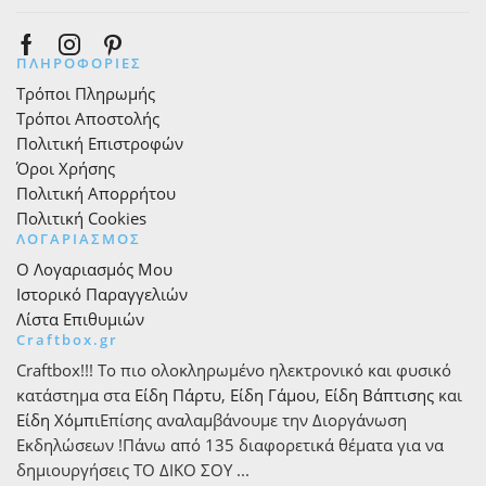
Facebook
Instagram
Pinterest
ΠΛΗΡΟΦΟΡΙΕΣ
Τρόποι Πληρωμής
Τρόποι Αποστολής
Πολιτική Επιστροφών
Όροι Χρήσης
Πολιτική Απορρήτου
Πολιτική Cookies
ΛΟΓΑΡΙΑΣΜΟΣ
Ο Λογαριασμός Μου
Ιστορικό Παραγγελιών
Λίστα Επιθυμιών
Craftbox.gr
Craftbox!!! Το πιο ολοκληρωμένο ηλεκτρονικό και φυσικό
κατάστημα στα
Είδη Πάρτυ
,
Είδη Γάμου
,
Είδη Βάπτισης
και
Είδη Χόμπι
Επίσης αναλαμβάνουμε την Διοργάνωση
Εκδηλώσεων !Πάνω από 135 διαφορετικά θέματα για να
δημιουργήσεις ΤΟ ΔΙΚΟ ΣΟΥ ...