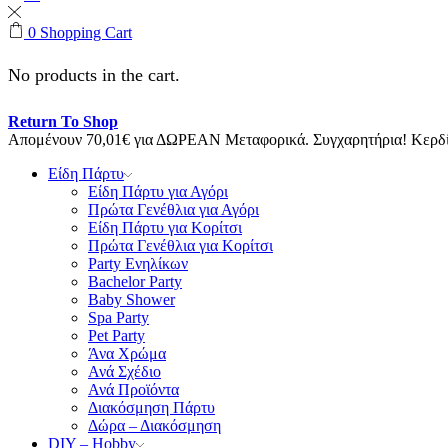
0
Shopping Cart
No products in the cart.
Return To Shop
Απομένουν
70,01
€
για ΔΩΡΕΑΝ Μεταφορικά.
Συγχαρητήρια! Κερ
Είδη Πάρτυ
Είδη Πάρτυ για Αγόρι
Πρώτα Γενέθλια για Αγόρι
Είδη Πάρτυ για Κορίτσι
Πρώτα Γενέθλια για Κορίτσι
Party Ενηλίκων
Bachelor Party
Baby Shower
Spa Party
Pet Party
Άνα Χρώμα
Ανά Σχέδιο
Ανά Προϊόντα
Διακόσμηση Πάρτυ
Δώρα – Διακόσμηση
DIY – Hobby