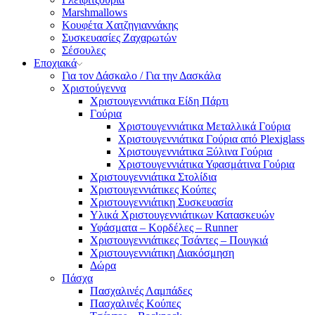
Marshmallows
Κουφέτα Χατζηγιαννάκης
Συσκευασίες Ζαχαρωτών
Σέσουλες
Εποχιακά
Για τον Δάσκαλο / Για την Δασκάλα
Χριστούγεννα
Χριστουγεννιάτικα Είδη Πάρτι
Γούρια
Χριστουγεννιάτικα Μεταλλικά Γούρια
Χριστουγεννιάτικα Γούρια από Plexiglass
Χριστουγεννιάτικα Ξύλινα Γούρια
Χριστουγεννιάτικα Υφασμάτινα Γούρια
Χριστουγεννιάτικα Στολίδια
Χριστουγεννιάτικες Κούπες
Χριστουγεννιάτικη Συσκευασία
Υλικά Χριστουγεννιάτικων Κατασκευών
Υφάσματα – Κορδέλες – Runner
Χριστουγεννιάτικες Τσάντες – Πουγκιά
Χριστουγεννιάτικη Διακόσμηση
Δώρα
Πάσχα
Πασχαλινές Λαμπάδες
Πασχαλινές Κούπες