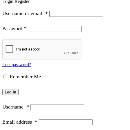
Login
Register
Username or email
*
Password
*
Lost password?
Remember Me
Log in
Username
*
Email address
*