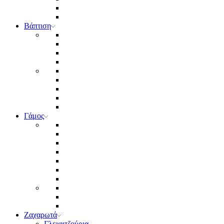
Βάπτιση
Γάμος
Ζαχαρωτά
Γλειφιτζούρια