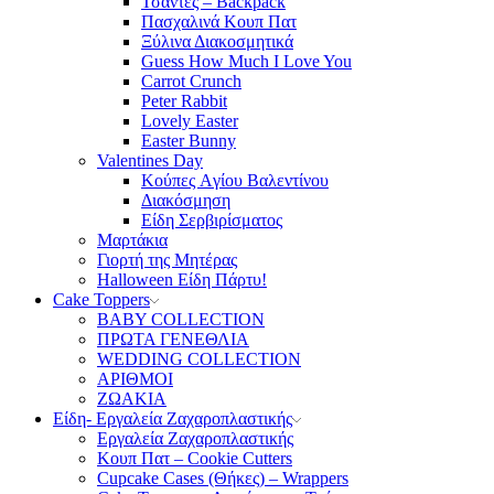
Τσάντες – Backpack
Πασχαλινά Κουπ Πατ
Ξύλινα Διακοσμητικά
Guess How Much I Love You
Carrot Crunch
Peter Rabbit
Lovely Easter
Easter Bunny
Valentines Day
Κούπες Aγίου Βαλεντίνου
Διακόσμηση
Είδη Σερβιρίσματος
Μαρτάκια
Γιορτή της Μητέρας
Halloween Είδη Πάρτυ!
Cake Toppers
BABY COLLECTION
ΠΡΩΤΑ ΓΕΝΕΘΛΙΑ
WEDDING COLLECTION
ΑΡΙΘΜΟΙ
ΖΩΑΚΙΑ
Είδη- Εργαλεία Ζαχαροπλαστικής
Εργαλεία Ζαχαροπλαστικής
Κουπ Πατ – Cookie Cutters
Cupcake Cases (Θήκες) – Wrappers