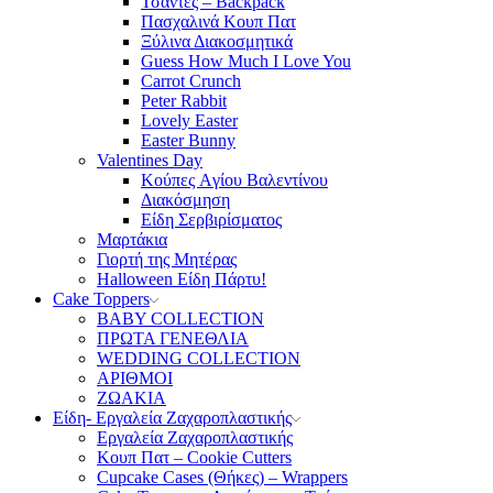
Τσάντες – Backpack
Πασχαλινά Κουπ Πατ
Ξύλινα Διακοσμητικά
Guess How Much I Love You
Carrot Crunch
Peter Rabbit
Lovely Easter
Easter Bunny
Valentines Day
Κούπες Aγίου Βαλεντίνου
Διακόσμηση
Είδη Σερβιρίσματος
Μαρτάκια
Γιορτή της Μητέρας
Halloween Είδη Πάρτυ!
Cake Toppers
BABY COLLECTION
ΠΡΩΤΑ ΓΕΝΕΘΛΙΑ
WEDDING COLLECTION
ΑΡΙΘΜΟΙ
ΖΩΑΚΙΑ
Είδη- Εργαλεία Ζαχαροπλαστικής
Εργαλεία Ζαχαροπλαστικής
Κουπ Πατ – Cookie Cutters
Cupcake Cases (Θήκες) – Wrappers