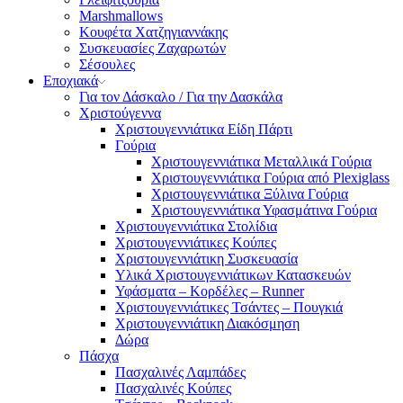
Marshmallows
Κουφέτα Χατζηγιαννάκης
Συσκευασίες Ζαχαρωτών
Σέσουλες
Εποχιακά
Για τον Δάσκαλο / Για την Δασκάλα
Χριστούγεννα
Χριστουγεννιάτικα Είδη Πάρτι
Γούρια
Χριστουγεννιάτικα Μεταλλικά Γούρια
Χριστουγεννιάτικα Γούρια από Plexiglass
Χριστουγεννιάτικα Ξύλινα Γούρια
Χριστουγεννιάτικα Υφασμάτινα Γούρια
Χριστουγεννιάτικα Στολίδια
Χριστουγεννιάτικες Κούπες
Χριστουγεννιάτικη Συσκευασία
Υλικά Χριστουγεννιάτικων Κατασκευών
Υφάσματα – Κορδέλες – Runner
Χριστουγεννιάτικες Τσάντες – Πουγκιά
Χριστουγεννιάτικη Διακόσμηση
Δώρα
Πάσχα
Πασχαλινές Λαμπάδες
Πασχαλινές Κούπες