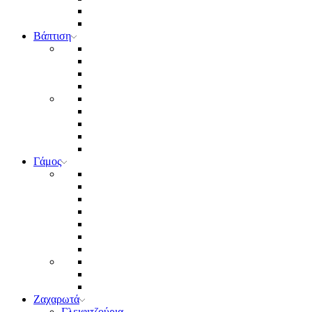
Βάπτιση
Γάμος
Ζαχαρωτά
Γλειφιτζούρια