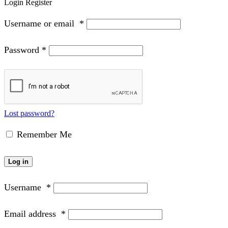
Login
Register
Username or email
*
Password
*
Lost password?
Remember Me
Log in
Username
*
Email address
*