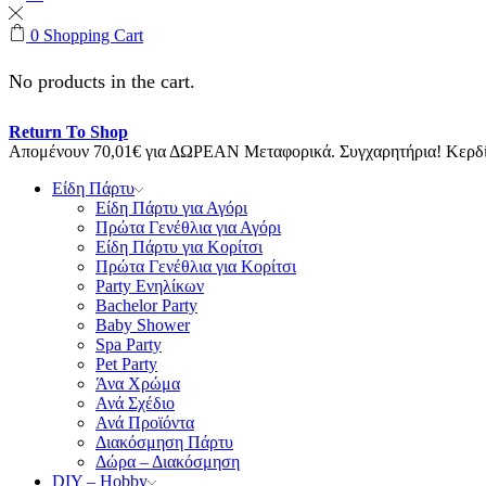
0
Shopping Cart
No products in the cart.
Return To Shop
Απομένουν
70,01
€
για ΔΩΡΕΑΝ Μεταφορικά.
Συγχαρητήρια! Κερ
Είδη Πάρτυ
Είδη Πάρτυ για Αγόρι
Πρώτα Γενέθλια για Αγόρι
Είδη Πάρτυ για Κορίτσι
Πρώτα Γενέθλια για Κορίτσι
Party Ενηλίκων
Bachelor Party
Baby Shower
Spa Party
Pet Party
Άνα Χρώμα
Ανά Σχέδιο
Ανά Προϊόντα
Διακόσμηση Πάρτυ
Δώρα – Διακόσμηση
DIY – Hobby