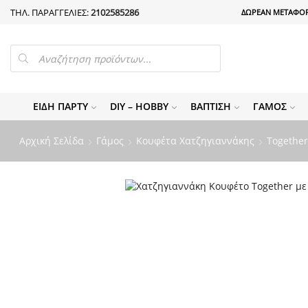
ΤΗΛ. ΠΑΡΑΓΓΕΛΙΕΣ:
2102585286
ΔΩΡΕΑΝ ΜΕΤΑΦΟΡ
PRODUCTS
SEARCH
ΕΊΔΗ ΠΆΡΤΥ
DIY – HOBBY
ΒΆΠΤΙΣΗ
ΓΆΜΟΣ
Αρχική Σελίδα
Γάμος
Κουφέτα Χατζηγιαννάκης
Togethe