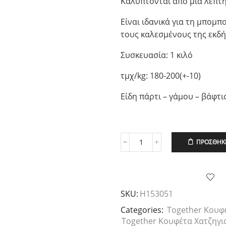
Καλύπτονται από μια λεπτ
Είναι ιδανικά για τη μπομπ
τους καλεσμένους της εκδ
Συσκευασία: 1 κιλό
τμχ/kg: 180-200(+-10)
Είδη πάρτι – γάμου – βάφτι
ΠΡΟΣΘΉΚΗ
Χατζηγιαννάκη
Κουφέτο
Together
Γεύση
Καραμέλα,
SKU:
H153051
1kg
ποσότητα
Categories:
Together Κουφ
Together Κουφέτα Χατζηγι