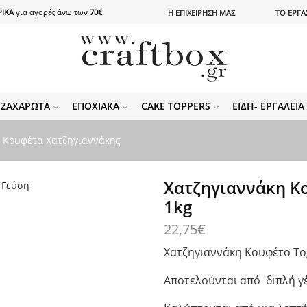
ΙΚΑ
για αγορές άνω των
70€
Η ΕΠΙΧΕΙΡΗΣΗ ΜΑΣ
ΤΟ ΕΡΓΑ
ΖΑΧΑΡΩΤΆ
ΕΠΟΧΙΑΚΆ
CAKE TOPPERS
ΕΊΔΗ- ΕΡΓΑΛΕΊ
r Κουφέτα Χατζηγιαννάκης
Χατζηγιαννάκη Κο
1kg
22,75
€
Χατζηγιαννάκη Κουφέτο To
Αποτελούνται από διπλή γέ