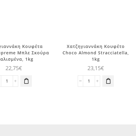
γιαννάκη Κουφέτα
Χατζηγιαννάκη Κουφέτο
Supreme Μπλε Σκούρα
Choco Almond Stracciatella,
αλισμένα, 1kg
1kg
22,75
€
23,15
€
Χατζηγιαννάκη
Χατζηγιαννάκη
Κουφέτα
Κουφέτο
Bijoux
Choco
Supreme
Almond
Μπλε
Stracciatella,
Σκούρα
1kg
Γυαλισμένα,
ποσότητα
1kg
ποσότητα