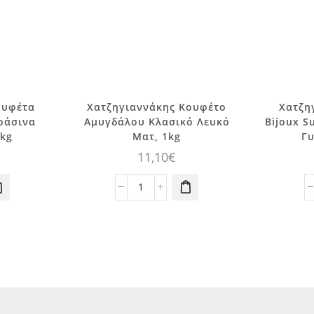
ουφέτα
Χατζηγιαννάκης Κουφέτο
Χατζη
ράσινα
Αμυγδάλου Κλασικό Λευκό
Bijoux 
1kg
Ματ, 1kg
Γυ
11,10
€
ννάκη
Χατζηγιαννάκης
Κουφέτο
Αμυγδάλου
Κλασικό
Λευκό
α,
Ματ,
1kg
ποσότητα