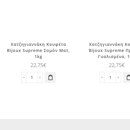
Χατζηγιαννάκη Κουφέτα
Χατζηγιαννάκη Κ
Bijoux Supreme Σομόν Ματ,
Bijoux Supreme Π
1kg
Γυαλισμένα, 
22,75
€
22,75
€
Χατζηγιαννάκη
Χατζηγια
Κουφέτα
Κουφέτα
Bijoux
Bijoux
Supreme
Supreme
Σομόν
Πράσινα
Ματ,
Γυαλισμέν
1kg
1kg
ποσότητα
ποσότητα