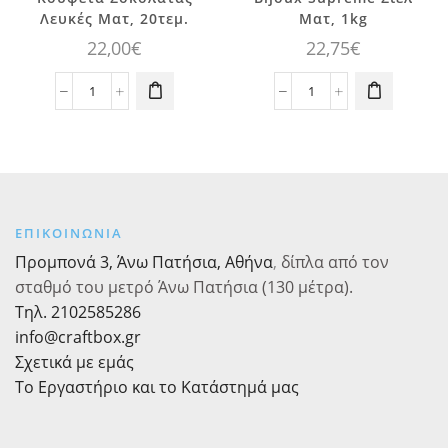
Λευκές Ματ, 20τεμ.
Ματ, 1kg
22,00
€
22,75
€
Χατζηγιαννάκη
Χατζηγιαννάκη
Βέρες
Κουφέτα
Κουφέτα
Bijoux
Σοκολάτας
Supreme
Λευκές
Σιέλ
Ματ,
Ματ,
20τεμ.
1kg
ΕΠΙΚΟΙΝΩΝΙΑ
ποσότητα
ποσότητα
Προμπονά 3, Άνω Πατήσια, Αθήνα
,
δίπλα από τον
σταθμό του μετρό Άνω Πατήσια (130 μέτρα).
Τηλ. 2102585286
info@craftbox.gr
Σχετικά με εμάς
Το Εργαστήριο και το Κατάστημά μας