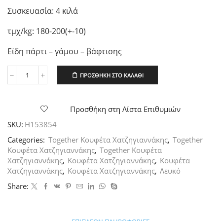
Συσκευασία: 4 κιλά
τμχ/kg: 180-200(+-10)
Είδη πάρτι – γάμου – βάφτισης
ΠΡΟΣΘΉΚΗ ΣΤΟ ΚΑΛΆΘΙ
Χατζηγιαννάκη
Κουφέτο
Together
Γεύση
Προσθήκη στη Λίστα Επιθυμιών
Μπανάνα,
SKU:
H153854
4kg
ποσότητα
Categories:
Together Κουφέτα Χατζηγιαννάκης
,
Together
Κουφέτα Χατζηγιαννάκης
,
Together Κουφέτα
Χατζηγιαννάκης
,
Κουφέτα Χατζηγιαννάκης
,
Κουφέτα
Χατζηγιαννάκης
,
Κουφέτα Χατζηγιαννάκης
,
Λευκό
Share: