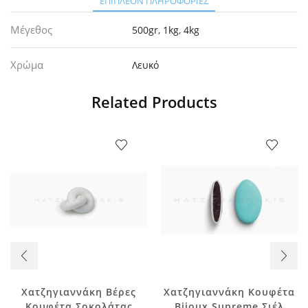
ΕΠΙΠΛΈΟΝ ΠΛΗΡΟΦΟΡΊΕΣ
Μέγεθος
500gr
,
1kg
,
4kg
Χρώμα
Λευκό
Related Products
Χατζηγιαννάκη Βέρες
Χατζηγιαννάκη Κουφέτα
Κουφέτα Σοκολάτας
Bijoux Supreme Σιέλ