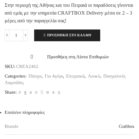
Στην περιοχή της Αθήνας και του Πειραιά οι παραδόσεις γίνονται
από εμάς με την υπηρεσία CRAFTBOX Delivery μέσα σε 2 – 3
μέρες από την παραγγελία σας!
ΠΡΟΣΘΉΚΗ ΣΤΟ ΚΑΛΆΘΙ
Paw
Patrol
Chase
Πασχαλινή
Προσθήκη στη Λίστα Επιθυμιών
Λαμπάδα
SKU:
CREA2462
1
τεμ.
Categories:
Πάσχα
,
Για Αγόρι
,
Εποχιακά
,
Λευκό
,
Πασχαλινές
ποσότητα
Λαμπάδες
Share:
Επιπλέον πληροφορίες
Brands
Craftbox