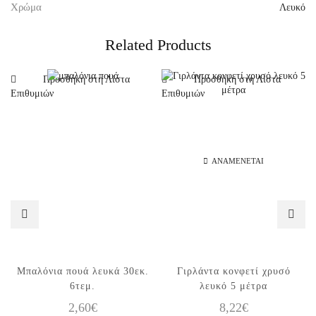
Χρώμα
Λευκό
Related Products
Προσθήκη στη Λίστα
Προσθήκη στη Λίστα
Επιθυμιών
Επιθυμιών
ΑΝΑΜΈΝΕΤΑΙ
Μπαλόνια πουά λευκά 30εκ.
Γιρλάντα κονφετί χρυσό
6τεμ.
λευκό 5 μέτρα
2,60
€
8,22
€