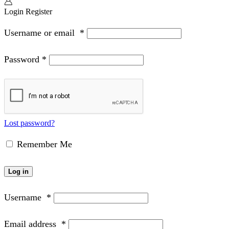
Login
Register
Username or email
*
Password
*
Lost password?
Remember Me
Log in
Username
*
Email address
*