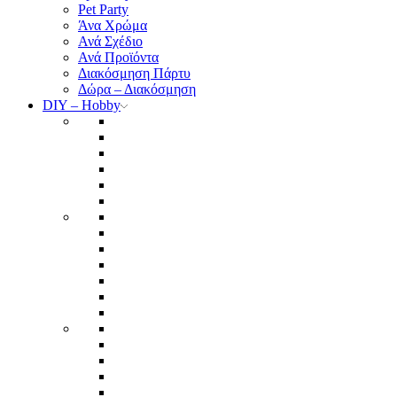
Pet Party
Άνα Χρώμα
Ανά Σχέδιο
Ανά Προϊόντα
Διακόσμηση Πάρτυ
Δώρα – Διακόσμηση
DIY – Hobby