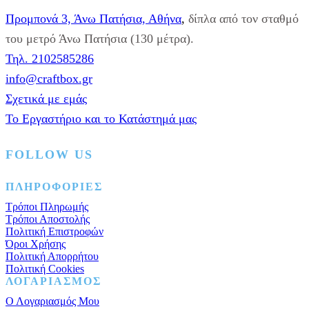
πάρτυ
Προμπονά 3, Άνω Πατήσια, Αθήνα
,
δίπλα από τον σταθμό
12τεμ.
κίτρινο
του μετρό Άνω Πατήσια (130 μέτρα).
ποσότητα
Τηλ. 2102585286
info@craftbox.gr
Σχετικά με εμάς
Το Εργαστήριο και το Κατάστημά μας
FOLLOW US
Facebook
Instagram
Pinterest
ΠΛΗΡΟΦΟΡΙΕΣ
Τρόποι Πληρωμής
Τρόποι Αποστολής
Πολιτική Επιστροφών
Όροι Χρήσης
Πολιτική Απορρήτου
Πολιτική Cookies
ΛΟΓΑΡΙΑΣΜΟΣ
Ο Λογαριασμός Μου