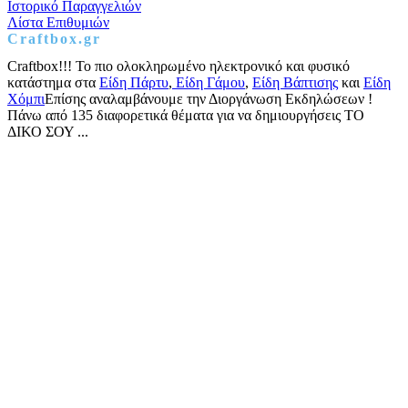
Ιστορικό Παραγγελιών
Λίστα Επιθυμιών
Craftbox.gr
Craftbox!!! Το πιο ολοκληρωμένο ηλεκτρονικό και φυσικό
κατάστημα στα
Είδη Πάρτυ
,
Είδη Γάμου
,
Είδη Βάπτισης
και
Είδη
Χόμπι
Επίσης αναλαμβάνουμε την Διοργάνωση Εκδηλώσεων !
Πάνω από 135 διαφορετικά θέματα για να δημιουργήσεις ΤΟ
ΔΙΚΟ ΣΟΥ ...