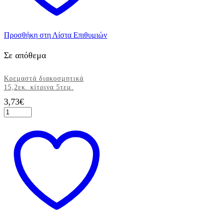
Προσθήκη στη Λίστα Επιθυμιών
Σε απόθεμα
Κρεμαστά διακοσμητικά
15,2εκ. κίτρινα 5τεμ.
3,73
€
Κρεμαστά
διακοσμητικά
15,2εκ.
κίτρινα
5τεμ.
ποσότητα