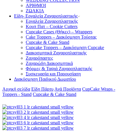
WEDDING COLLECTION
ΑΡΙΘΜΟΙ
ΖΩΑΚΙΑ
Είδη- Εργαλεία Ζαχαροπλαστικής
Εργαλεία Ζαχαροπλαστικής
Κουπ Πατ – Cookie Cutters
Cupcake Cases (Θήκες) – Wrappers
Cake Toppers – Διακόσμηση Τούρτας
Cupcake & Cake Stand
Cupcake Toppers – Διακόσμηση Cupcake
Διακοσμητικά Ζαχαροπλαστικής
Ζαχαρόπαστες
Ζαχαρώδη Διακοσμητικά
Φόρμες & Ταψιά Ζαχαροπλαστικής
Συσκευασία και Παρουσίαση
Διακόσμηση Παιδικού Δωματίου
Αρχική σελίδα
Είδη Πάρτυ
Ανά Προϊόντα
CupCake Wraps -
Toppers - Stand
Cupcake & Cake Stand