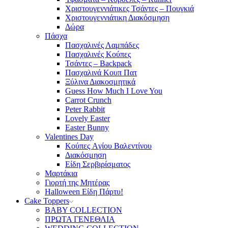
Χριστουγεννιάτικες Τσάντες – Πουγκιά
Χριστουγεννιάτικη Διακόσμηση
Δώρα
Πάσχα
Πασχαλινές Λαμπάδες
Πασχαλινές Κούπες
Τσάντες – Backpack
Πασχαλινά Κουπ Πατ
Ξύλινα Διακοσμητικά
Guess How Much I Love You
Carrot Crunch
Peter Rabbit
Lovely Easter
Easter Bunny
Valentines Day
Κούπες Aγίου Βαλεντίνου
Διακόσμηση
Είδη Σερβιρίσματος
Μαρτάκια
Γιορτή της Μητέρας
Halloween Είδη Πάρτυ!
Cake Toppers
BABY COLLECTION
ΠΡΩΤΑ ΓΕΝΕΘΛΙΑ