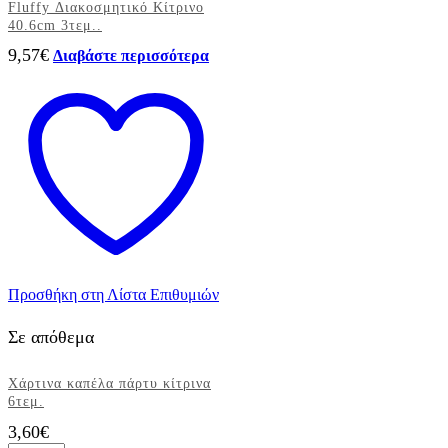
Fluffy Διακοσμητικό Κίτρινο
40.6cm 3τεμ..
9,57
€
Διαβάστε περισσότερα
Προσθήκη στη Λίστα Επιθυμιών
Σε απόθεμα
Χάρτινα καπέλα πάρτυ κίτρινα
6τεμ.
3,60
€