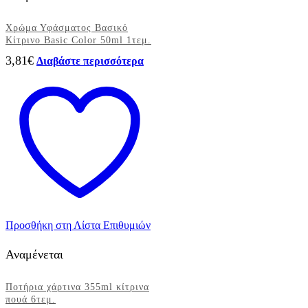
Χρώμα Υφάσματος Βασικό
Κίτρινο Basic Color 50ml 1τεμ.
3,81
€
Διαβάστε περισσότερα
Προσθήκη στη Λίστα Επιθυμιών
Αναμένεται
Ποτήρια χάρτινα 355ml κίτρινα
πουά 6τεμ.