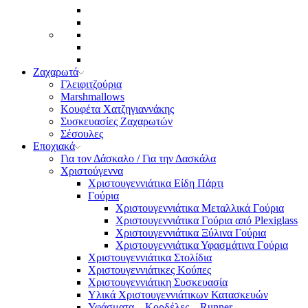
Ζαχαρωτά
Γλειφιτζούρια
Marshmallows
Κουφέτα Χατζηγιαννάκης
Συσκευασίες Ζαχαρωτών
Σέσουλες
Εποχιακά
Για τον Δάσκαλο / Για την Δασκάλα
Χριστούγεννα
Χριστουγεννιάτικα Είδη Πάρτι
Γούρια
Χριστουγεννιάτικα Μεταλλικά Γούρια
Χριστουγεννιάτικα Γούρια από Plexiglass
Χριστουγεννιάτικα Ξύλινα Γούρια
Χριστουγεννιάτικα Υφασμάτινα Γούρια
Χριστουγεννιάτικα Στολίδια
Χριστουγεννιάτικες Κούπες
Χριστουγεννιάτικη Συσκευασία
Υλικά Χριστουγεννιάτικων Κατασκευών
Υφάσματα – Κορδέλες – Runner