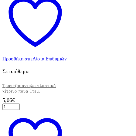
20
τεμ.
ποσότητα
Προσθήκη στη Λίστα Επιθυμιών
Σε απόθεμα
Τραπεζομάντηλο πλαστικό
κίτρινο πουά 1τεμ.
5,06
€
Τραπεζομάντηλο
πλαστικό
κίτρινο
πουά
1τεμ.
ποσότητα