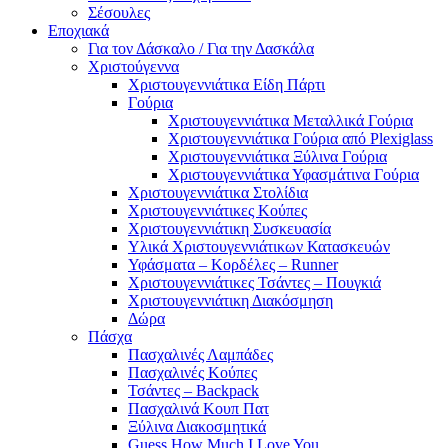
Σέσουλες
Εποχιακά
Για τον Δάσκαλο / Για την Δασκάλα
Χριστούγεννα
Χριστουγεννιάτικα Είδη Πάρτι
Γούρια
Χριστουγεννιάτικα Μεταλλικά Γούρια
Χριστουγεννιάτικα Γούρια από Plexiglass
Χριστουγεννιάτικα Ξύλινα Γούρια
Χριστουγεννιάτικα Υφασμάτινα Γούρια
Χριστουγεννιάτικα Στολίδια
Χριστουγεννιάτικες Κούπες
Χριστουγεννιάτικη Συσκευασία
Υλικά Χριστουγεννιάτικων Κατασκευών
Υφάσματα – Κορδέλες – Runner
Χριστουγεννιάτικες Τσάντες – Πουγκιά
Χριστουγεννιάτικη Διακόσμηση
Δώρα
Πάσχα
Πασχαλινές Λαμπάδες
Πασχαλινές Κούπες
Τσάντες – Backpack
Πασχαλινά Κουπ Πατ
Ξύλινα Διακοσμητικά
Guess How Much I Love You