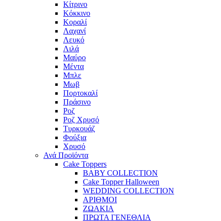
Κίτρινο
Κόκκινο
Κοραλί
Λαχανί
Λευκό
Λιλά
Μαύρο
Μέντα
Μπλε
Μωβ
Πορτοκαλί
Πράσινο
Ροζ
Ροζ Χρυσό
Τυρκουάζ
Φούξια
Χρυσό
Ανά Προϊόντα
Cake Toppers
BABY COLLECTION
Cake Topper Halloween
WEDDING COLLECTION
ΑΡΙΘΜΟΙ
ΖΩΑΚΙΑ
ΠΡΩΤΑ ΓΕΝΕΘΛΙΑ