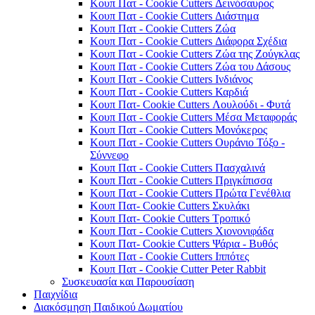
Κουπ Πατ - Cookie Cutters Δεινόσαυρος
Κουπ Πατ - Cookie Cutters Διάστημα
Κουπ Πατ - Cookie Cutters Ζώα
Κουπ Πατ - Cookie Cutters Διάφορα Σχέδια
Κουπ Πατ - Cookie Cutters Ζώα της Ζούγκλας
Κουπ Πατ - Cookie Cutters Ζώα του Δάσους
Κουπ Πατ - Cookie Cutters Ινδιάνος
Κουπ Πατ - Cookie Cutters Καρδιά
Κουπ Πατ- Cookie Cutters Λουλούδι - Φυτά
Κουπ Πατ - Cookie Cutters Μέσα Μεταφοράς
Κουπ Πατ - Cookie Cutters Μονόκερος
Κουπ Πατ - Cookie Cutters Ουράνιο Τόξο -
Σύννεφο
Κουπ Πατ - Cookie Cutters Πασχαλινά
Κουπ Πατ - Cookie Cutters Πριγκίπισσα
Κουπ Πατ - Cookie Cutters Πρώτα Γενέθλια
Κουπ Πατ- Cookie Cutters Σκυλάκι
Κουπ Πατ- Cookie Cutters Τροπικό
Κουπ Πατ - Cookie Cutters Χιονονιφάδα
Κουπ Πατ- Cookie Cutters Ψάρια - Βυθός
Κουπ Πατ - Cookie Cutters Ιππότες
Κουπ Πατ - Cookie Cutter Peter Rabbit
Συσκευασία και Παρουσίαση
Παιχνίδια
Διακόσμηση Παιδικού Δωματίου