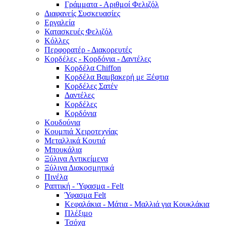
Γράμματα - Αριθμοί Φελιζόλ
Διαφανείς Συσκευασίες
Εργαλεία
Κατασκευές Φελιζόλ
Κόλλες
Περφορατέρ - Διακορευτές
Κορδέλες - Κορδόνια - Δαντέλες
Κορδέλα Chiffon
Κορδέλα Βαμβακερή με Ξέφτια
Κορδέλες Σατέν
Δαντέλες
Κορδέλες
Κορδόνια
Κουδούνια
Κουμπιά Χειροτεχνίας
Μεταλλικά Κουτιά
Μπουκάλια
Ξύλινα Αντικείμενα
Ξύλινα Διακοσμητικά
Πινέλα
Ραπτική - 'Υφασμα - Felt
Ύφασμα Felt
Κεφαλάκια - Μάτια - Μαλλιά για Κουκλάκια
Πλέξιμο
Τσόχα