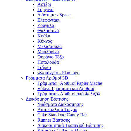
Αστέρι
Γοργόνα
Διάστημα - Space
Ελεφαντάκι
Ζούγκλα
Θαλασσινά
Κοάλα
Κύκνος
Μελισσούλα
Μπαλαρίνα
Ουράνιο Τόξο
Πεταλούδα
Τσίρκο
Φλαμίνγκο - Flamingo
Γράμματα Αριθμοί 3D
Γράμματα - Αριθμοί Papier Mache
Ξύλινα Γράμματα και Αριθμοί
Γράμματα - Αριθμοί από Φελιζόλ
Διακόσμηση Βάπτισης
Υφάσματα Διακόσμησης
Αυτοκόλλητα Τοίχου
Cake Stand για Candy Bar
Runner Βάπτισης
Διακοσμητικά Τραπεζιού Βάπτισης
Κατασκευές Papier Mache