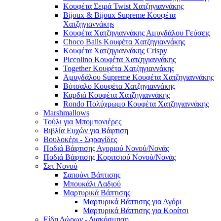
Κουφέτα Σειρά Twist Χατζηγιαννάκης
Bijoux & Bijoux Supreme Κουφέτα
Χατζηγιαννάκηs
Κουφέτα Χατζηγιαννάκης Αμυγδάλου Γεύσεις
Choco Balls Κουφέτα Χατζηγιαννάκης
Κουφέτα Χατζηγιαννάκης Crispy
Piccolino Κουφέτα Χατζηγιαννάκης
Together Κουφέτα Χατζηγιαννάκης
Αμυγδάλου Supreme Κουφέτα Χατζηγιαννάκης
Βότσαλο Κουφέτα Χατζηγιαννάκης
Καρδιά Κουφέτα Χατζηγιαννάκης
Rondo Πολύχρωμο Κουφέτα Χατζηγιαννάκης
Marshmallows
Τούλι για Μπομπονιέρες
Βιβλία Ευχών για Βάφτιση
Βουλοκέρι - Σφραγίδες
Ποδιά Βάφτισης Αγοριού Νονού/Νονάς
Ποδιά Βάφτισης Κοριτσιού Νονού/Νονάς
Σετ Νονού
Σαπούνι Βάπτισης
Μπουκάλι Λαδιού
Μαρτυρικά Βάπτισης
Μαρτυρικά Βάπτισης για Αγόρι
Μαρτυρικά Βάπτισης για Κορίτσι
Είδη Δώρων - Διακόσμηση