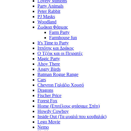
Lovely Minions
Party Animals
Peter Rabbit
PJ Masks
Woodland
Ζωάκια Φάρμας
Farm Party
Farmhouse fun
It's Time to Party
Ιππότης και Δράκος
Ο Τζέικ και οι Πειρατές
Magic Party
Ahoy There
Angry Birds
Batman Rogue Range
Cars
Chevron Γαλάζιο Χρυσό
Dragons
Fischer Price
Forest Fox
Home (Επιτέλους φτάσαμε Σπίτι)
Howdy Cowboy
Inside Out (Τα μυαλά που κουβαλάς)
Lego Movie
Nemo