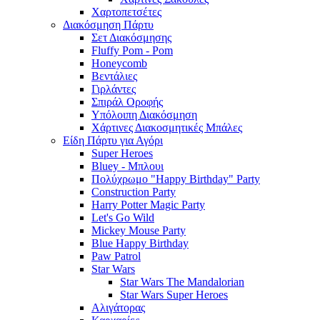
Χαρτοπετσέτες
Διακόσμηση Πάρτυ
Σετ Διακόσμησης
Fluffy Pom - Pom
Honeycomb
Βεντάλιες
Γιρλάντες
Σπιράλ Οροφής
Υπόλοιπη Διακόσμηση
Χάρτινες Διακοσμητικές Μπάλες
Είδη Πάρτυ για Αγόρι
Super Heroes
Bluey - Μπλουι
Πολύχρωμο "Happy Birthday" Party
Construction Party
Harry Potter Magic Party
Let's Go Wild
Mickey Mouse Party
Blue Happy Birthday
Paw Patrol
Star Wars
Star Wars The Mandalorian
Star Wars Super Heroes
Αλιγάτορας