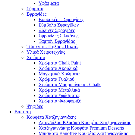
Υφάσματα
Σύρματα
Σφραγίδες
Βουλοκέρι - Σφραγίδες
Σύμβολα Σφραγίδων
Ξύλινες Σφραγίδες
Σφραγίδες Σιλικόνης
Ταμπόν Σφραγίδας
Τσιμέντο - Πηλός - Πολτός
Υλικά Χειροτεχνίας
Χρώματα
Χρώματα Chalk Paint
Χρώματα Ακρυλικά
Μαγνητικά Χρώματα
Χρώματα Γυαλιού
Χρώματα Μαυροπίνακα - Chalk
Χρώματα Μεταλλικά
Χρώματα Υφάσματος
Χρώματα Φωσφοριζέ
Ψηφίδες
Βάπτιση
Κουφέτα Χατζηγιαννάκης
Αμυγδάλου Κλασικά Κουφέτα Χατζηγιαννάκης
Χατζηγιαννάκης Κουφέτα Premium Desserts
Μπισκότο Banoffee Κουφέτα Χατζηγιαννάκης