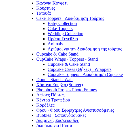
Κανόνια Κονφετί
Κουρτίνες
Τατουάζ
Cake Toppers - Διακόσμηση Τούρτας
Baby Collection
Cake Toppers
Wedding Collection
Πρώτα Γενέθλια
Animals
Αριθμοί για την διακόσμηση της τούρτας
Cupcake & Cake Stand
CupCake Wraps - Toppers - Stand
Cupcake & Cake Stand
Cupcake Cases (Θήκες) - Wrappers
Cupcake Toppers - Διακόσμηση Cupcake
Donuts Stand - Wall
Χάρτινα Σουβέρ (Souver)
Photobooth Props - Photo Frames
Αφίσες Πόρτας
Κέντρα Τραπεζιού
Κορδέλες
Φρου - Φρου Σφυρίχτρες Αναπτυσσόμενες
Bubbles - Σαπουνόφουσκες
Διαφανείς Συσκευασίες
Δωράκια για Πάρτυ