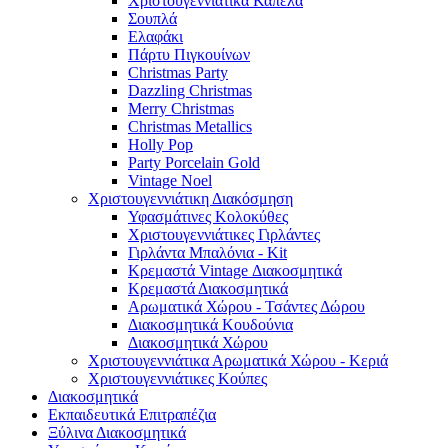
Χριστουγεννιάτικα Καπέλα
Σουπλά
Ελαφάκι
Πάρτυ Πιγκουίνων
Christmas Party
Dazzling Christmas
Merry Christmas
Christmas Metallics
Holly Pop
Party Porcelain Gold
Vintage Noel
Χριστουγεννιάτικη Διακόσμηση
Υφασμάτινες Κολοκύθες
Χριστουγεννιάτικες Γιρλάντες
Γιρλάντα Μπαλόνια - Kit
Κρεμαστά Vintage Διακοσμητικά
Κρεμαστά Διακοσμητικά
Αρωματικά Χώρου - Τσάντες Δώρου
Διακοσμητικά Κουδούνια
Διακοσμητικά Χώρου
Χριστουγεννιάτικα Αρωματικά Χώρου - Κεριά
Χριστουγεννιάτικες Κούπες
Διακοσμητικά
Εκπαιδευτικά Επιτραπέζια
Ξύλινα Διακοσμητικά