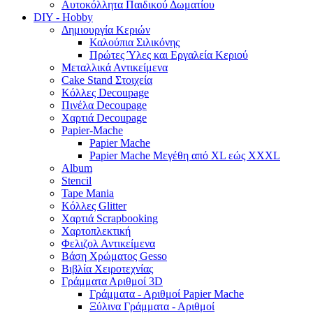
Αυτοκόλλητα Παιδικού Δωματίου
DIY - Hobby
Δημιουργία Κεριών
Καλούπια Σιλικόνης
Πρώτες Ύλες και Εργαλεία Κεριού
Μεταλλικά Αντικείμενα
Cake Stand Στοιχεία
Κόλλες Decoupage
Πινέλα Decoupage
Χαρτιά Decoupage
Papier-Mache
Papier Mache
Papier Mache Μεγέθη από XL εώς XXXL
Album
Stencil
Tape Mania
Κόλλες Glitter
Χαρτιά Scrapbooking
Χαρτοπλεκτική
Φελιζολ Αντικείμενα
Βάση Χρώματος Gesso
Βιβλία Χειροτεχνίας
Γράμματα Αριθμοί 3D
Γράμματα - Αριθμοί Papier Mache
Ξύλινα Γράμματα - Αριθμοί