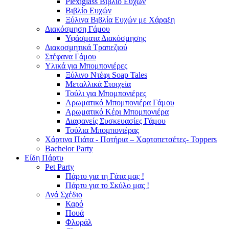
Plexiglass Βιβλίο Ευχών
Βιβλίο Ευχών
Ξύλινα Βιβλία Ευχών με Χάραξη
Διακόσμηση Γάμου
Υφάσματα Διακόσμησης
Διακοσμητικά Τραπεζιού
Στέφανα Γάμου
Υλικά για Μπομπονιέρες
Ξύλινο Ντέφι Soap Tales
Μεταλλικά Στοιχεία
Τούλι για Μπομπονιέρες
Αρωματικό Μπομπονιέρα Γάμου
Αρωματικό Κέρι Μπομπονιέρα
Διαφανείς Συσκευασίες Γάμου
Τούλια Μπομπονιέρας
Χάρτινα Πιάτα - Ποτήρια – Χαρτοπετσέτες- Toppers
Bachelor Party
Είδη Πάρτυ
Pet Party
Πάρτυ για τη Γάτα μας !
Πάρτυ για το Σκύλο μας !
Ανά Σχέδιο
Καρό
Πουά
Φλοράλ