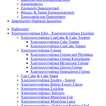
Ζαχαρόπαστες
Ζαχαρώδη Διακοσμητικά
Φόρμες & Ταψιά Ζαχαροπλαστικής
Συσκευασία και Παρουσίαση
Διακόσμηση Παιδικού Δωματίου
Halloween!
Χριστουγεννιάτικα Είδη - Χριστουγεννιάτικα Στολίδια
Χριστουγεννιάτικα CupCake & Cake Toppers
Χριστουγεννιάτικα Cake Topper
Χριστουγεννιάτικα CupCake Topper
Χριστουγεννιάτικα Γούρια
Χριστουγεννιάτικα Γούρια από Plexiglass
Χριστουγεννιάτικα Γούρια Κοσμήματα
Χριστουγεννιάτικα Μεταλλικά Γούρια
Χριστουγεννιάτικα Ξύλινα Γούρια
Χριστουγεννιάτικα Υφασμάτινα Γούρια
Cup Cake & Cake Stand
Χριστουγεννιάτικα Σουβέρ - Souver
Χριστουγεννιάτικο Βιβλίο Ευχών Γάμου
Χριστουγεννιάτικα Στολίδια
Χριστουγεννιάτικες Κάλτσες
Χριστουγεννιάτικα Μπαλόνια Foil
Χριστουγεννιάτικα Μπαλόνια Latex
Χριστουγεννιάτικες Ποδιές και Καπέλα Chef