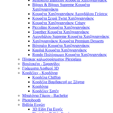
Μπισκότο Banoffee Κουφέτα Χατζηγιαννάκης
Bijoux & Bijoux Supreme Κουφέτα
Χατζηγιαννάκηs
Κουφέτα Χατζηγιαννάκης Αμυγδάλου Γεύσεις
Κουφέτα Σειρά Twist Χατζηγιαννάκης
Κουφέτα Χατζηγιαννάκης Crispy
Piccolino Κουφέτα Χατζηγιαννάκης
Together Κουφέτα Χατζηγιαννάκης
Αμυγδάλου Supreme Κουφέτα Χατζηγιαννάκης
Χατζηγιαννάκης Κουφέτα Premium Desserts
Βότσαλο Κουφέτα Χατζηγιαννάκης
Καρδιά Κουφέτα Χατζηγιαννάκης
Rondo Πολύχρωμο Κουφέτα Χατζηγιαννάκης
Πίνακας καλωσορίσματος Plexiglass
Βουλοκέρι - Σφραγίδες
Γράμματα Αριθμοί 3D
Κορδέλες - Κορδόνια
Κορδέλα Chiffon
Κορδέλα Βαμβακερή με Ξέφτια
Κορδόνια
Κορδέλες Σατέν
Μπαλόνια Γάμου - Bachelor
Photobooth
Βιβλία Ευχών
3D Είδη Για Ευχές