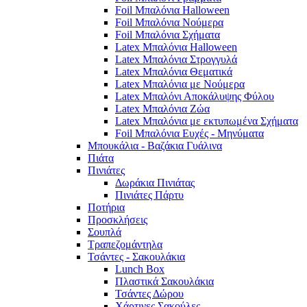
Foil Μπαλόνια Halloween
Foil Μπαλόνια Νούμερα
Foil Μπαλόνια Σχήματα
Latex Μπαλόνια Halloween
Latex Μπαλόνια Στρογγυλά
Latex Μπαλόνια Θεματικά
Latex Μπαλόνια με Νούμερα
Latex Μπαλόνι Αποκάλυψης Φύλου
Latex Μπαλόνια Ζώα
Latex Μπαλόνια με εκτυπωμένα Σχήματα
Foil Μπαλόνια Ευχές - Μηνύματα
Μπουκάλια - Βαζάκια Γυάλινα
Πιάτα
Πινιάτες
Δωράκια Πινιάτας
Πινιάτες Πάρτυ
Ποτήρια
Προσκλήσεις
Σουπλά
Τραπεζομάντηλα
Τσάντες - Σακουλάκια
Lunch Box
Πλαστικά Σακουλάκια
Τσάντες Δώρου
Χάρτινες Σακούλες