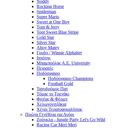
Noddy
Rocking Horse
Spiderman
Super Mario
Sweet at One Boy
Tom & Jerry
Toot Sweet Blue Stripe
Gold Star
Silver Star
Ahoy Matey
Γουΐνι / Winnie Alphabet
Ιππότης
Μπαμπούλας Α.Ε. University
Πειρατές
Ποδόσφαιρο
Ποδόσφαιρο Champions
Football Gold
Ταχυδρόμος Πατ
Τόμας το Τρενάκι
Φινέας & Φέρμπ
Χελωνονιτζάκια
Χένρι Τερατοαγκαλίτσας
Πρώτα Γενέθλια για Αγόρι
Ζούγκλα - Jungle Party Let's Go Wild
Racing Car Meri Meri