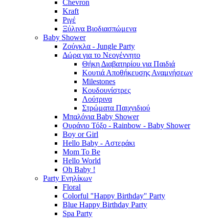
Chevron
Kraft
Ριγέ
Ξύλινα Βιοδιασπώμενα
Baby Shower
Ζούγκλα - Jungle Party
Δώρα για το Νεογέννητο
Θήκη Διαβατηρίου για Παιδιά
Κουτιά Αποθήκευσης Αναμνήσεων
Milestones
Κουδουνίστρες
Λούτρινα
Στρώματα Παιχνιδιού
Μπαλόνια Baby Shower
Ουράνιο Τόξο - Rainbow - Baby Shower
Boy or Girl
Hello Baby - Αστεράκι
Mom To Be
Hello World
Oh Baby !
Party Ενηλίκων
Floral
Colorful "Happy Birthday" Party
Blue Happy Birthday Party
Spa Party