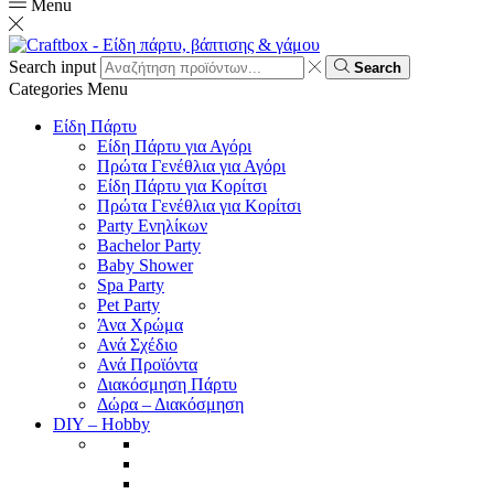
Menu
Search input
Search
Categories
Menu
Είδη Πάρτυ
Είδη Πάρτυ για Αγόρι
Πρώτα Γενέθλια για Αγόρι
Είδη Πάρτυ για Κορίτσι
Πρώτα Γενέθλια για Κορίτσι
Party Ενηλίκων
Bachelor Party
Baby Shower
Spa Party
Pet Party
Άνα Χρώμα
Ανά Σχέδιο
Ανά Προϊόντα
Διακόσμηση Πάρτυ
Δώρα – Διακόσμηση
DIY – Hobby