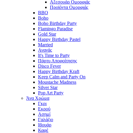
Αξεσουάρ Ομορφιάς
Προϊόντα Ομορφιάς
BBQ
Boho
Boho Birthday Party
Flamingo Paradise
Gold Star
Happy Birthday Pastel
Married
Ανανάς
It's Time to Party
Πάρτυ Αποφοίτησης
Disco Fever
Happy Birthday Kraft
Keep Calm and Party On
Moustache Madness
Silver Star
Pop Art Party
Άνα Χρώμα
Γκρι
Εκρού
Ασημί
Γαλάζιο
Ιβουάρ
Καφέ