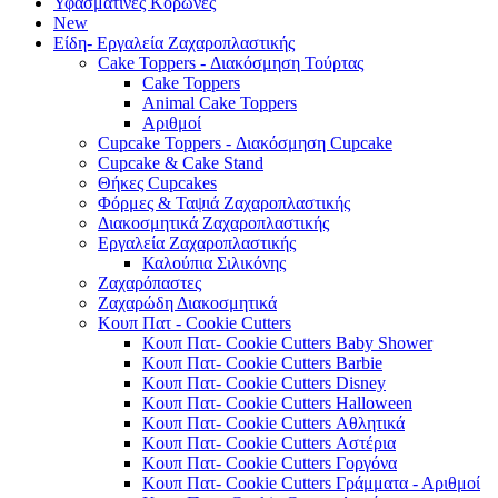
Υφασμάτινες Κορώνες
New
Είδη- Εργαλεία Ζαχαροπλαστικής
Cake Toppers - Διακόσμηση Τούρτας
Cake Toppers
Animal Cake Toppers
Αριθμοί
Cupcake Toppers - Διακόσμηση Cupcake
Cupcake & Cake Stand
Θήκες Cupcakes
Φόρμες & Ταψιά Ζαχαροπλαστικής
Διακοσμητικά Ζαχαροπλαστικής
Εργαλεία Ζαχαροπλαστικής
Καλούπια Σιλικόνης
Ζαχαρόπαστες
Ζαχαρώδη Διακοσμητικά
Κουπ Πατ - Cookie Cutters
Κουπ Πατ- Cookie Cutters Baby Shower
Κουπ Πατ- Cookie Cutters Barbie
Κουπ Πατ- Cookie Cutters Disney
Κουπ Πατ- Cookie Cutters Halloween
Κουπ Πατ- Cookie Cutters Αθλητικά
Κουπ Πατ- Cookie Cutters Αστέρια
Κουπ Πατ- Cookie Cutters Γοργόνα
Κουπ Πατ- Cookie Cutters Γράμματα - Αριθμοί