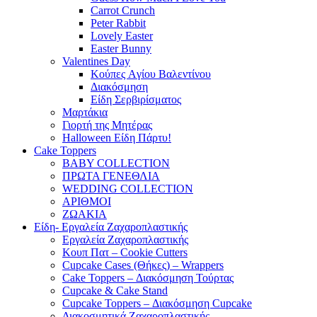
Carrot Crunch
Peter Rabbit
Lovely Easter
Easter Bunny
Valentines Day
Κούπες Aγίου Βαλεντίνου
Διακόσμηση
Είδη Σερβιρίσματος
Μαρτάκια
Γιορτή της Μητέρας
Halloween Είδη Πάρτυ!
Cake Toppers
BABY COLLECTION
ΠΡΩΤΑ ΓΕΝΕΘΛΙΑ
WEDDING COLLECTION
ΑΡΙΘΜΟΙ
ΖΩΑΚΙΑ
Είδη- Εργαλεία Ζαχαροπλαστικής
Εργαλεία Ζαχαροπλαστικής
Κουπ Πατ – Cookie Cutters
Cupcake Cases (Θήκες) – Wrappers
Cake Toppers – Διακόσμηση Τούρτας
Cupcake & Cake Stand
Cupcake Toppers – Διακόσμηση Cupcake
Διακοσμητικά Ζαχαροπλαστικής