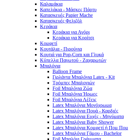
Καλαμάκια
Καπελάκια - Μάσκες Πάρτυ
Κατασκευές Papier Mache
Κατασκευές Φελιζόλ
Κεράκια
Κεράκια για Αγόρι
Κεράκια για Κορίτσι
Κομφετί
Κουτάλια - Πιρούνια
Κουτιά για Pop-Corn και Γλυκά
Κύπελλα Παγωτού - Ζαχαρωτών
Μπαλόνια
Balloon Frame
Γιρλάντα Μπαλόνια Latex - Kit
Τρόμπες Μπαλονιών
Foil Μπαλόνια Ζώα
Foil Μπαλόνια Ήρωες
Foil Μπαλόνια Λέξεις
Latex Μπαλόνια Μονόχρωμα
Latex Μπαλόνια Πουά - Καρδιές
Latex Μπαλόνια Ευχές - Μηνύματα
Latex Μπαλόνια Baby Shower
Latex Μπαλόνια Κομφετί ή Πομ Πομ
Latex Μπαλόνια Γάμου - Bachelor
Foil Μπαλόνι Γράμματα