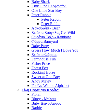
Baby Shark
Little One Ελεφαντάκι
One Little Star Boy
Peter Rabbit
Peter Rabbit
Peter Rabbit
Αρκουδάκι - Bear
Ζωάκια Ζούγκλας Get Wild
Ουράνιο Τοξο - Rainbow
Φάρμα Barnyard
Baby Party
Guess How Much I Love You
Ζωάκια Φάρμας
Farmhouse Fun
Fisher Price
Forest Fox
Rocking Horse
Sweet at One Boy
Ahoy Matey
Γουΐνι/ Winnie Alphabet
Είδη Πάρτυ για Κορίτσι
Floral
Bluey - Μπλουι
Baby Δεινόσαυρος
Barbie