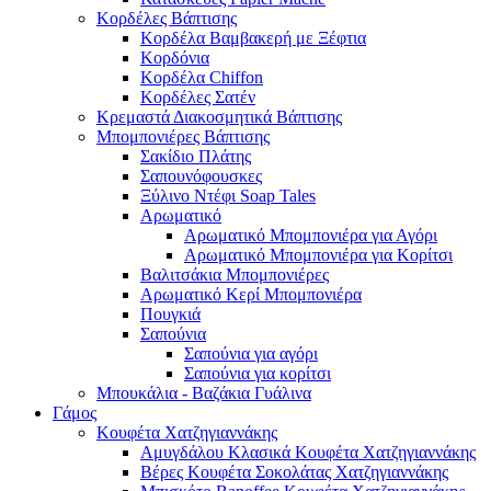
Κορδέλες Βάπτισης
Κορδέλα Βαμβακερή με Ξέφτια
Κορδόνια
Κορδέλα Chiffon
Κορδέλες Σατέν
Κρεμαστά Διακοσμητικά Βάπτισης
Μπομπονιέρες Βάπτισης
Σακίδιο Πλάτης
Σαπουνόφουσκες
Ξύλινο Ντέφι Soap Tales
Αρωματικό
Αρωματικό Μπομπονιέρα για Αγόρι
Αρωματικό Μπομπονιέρα για Κορίτσι
Βαλιτσάκια Μπομπονιέρες
Αρωματικό Κερί Μπομπονιέρα
Πουγκιά
Σαπούνια
Σαπούνια για αγόρι
Σαπούνια για κορίτσι
Μπουκάλια - Βαζάκια Γυάλινα
Γάμος
Κουφέτα Χατζηγιαννάκης
Αμυγδάλου Κλασικά Κουφέτα Χατζηγιαννάκης
Βέρες Κουφέτα Σοκολάτας Χατζηγιαννάκης