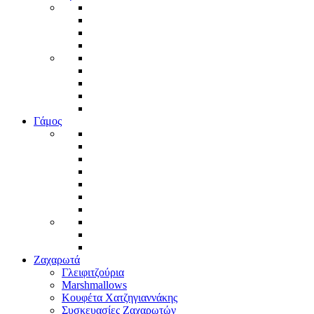
Γάμος
Ζαχαρωτά
Γλειφιτζούρια
Marshmallows
Κουφέτα Χατζηγιαννάκης
Συσκευασίες Ζαχαρωτών