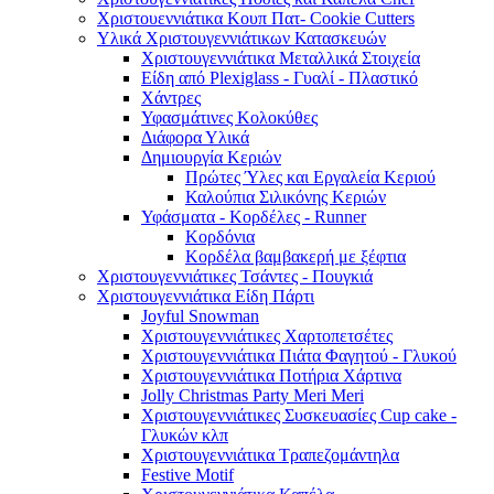
Χριστουεννιάτικα Κουπ Πατ- Cookie Cutters
Υλικά Χριστουγεννιάτικων Κατασκευών
Χριστουγεννιάτικα Μεταλλικά Στοιχεία
Είδη από Plexiglass - Γυαλί - Πλαστικό
Χάντρες
Υφασμάτινες Κολοκύθες
Διάφορα Υλικά
Δημιουργία Κεριών
Πρώτες Ύλες και Εργαλεία Κεριού
Καλούπια Σιλικόνης Κεριών
Υφάσματα - Κορδέλες - Runner
Κορδόνια
Κορδέλα βαμβακερή με ξέφτια
Χριστουγεννιάτικες Τσάντες - Πουγκιά
Χριστουγεννιάτικα Είδη Πάρτι
Joyful Snowman
Χριστουγεννιάτικες Χαρτοπετσέτες
Χριστουγεννιάτικα Πιάτα Φαγητού - Γλυκού
Χριστουγεννιάτικα Ποτήρια Χάρτινα
Jolly Christmas Party Meri Meri
Χριστουγεννιάτικες Συσκευασίες Cup cake -
Γλυκών κλπ
Χριστουγεννιάτικα Τραπεζομάντηλα
Festive Motif