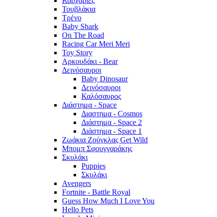
Καρχαρίες
Τουβλάκια
Τρένο
Baby Shark
On The Road
Racing Car Meri Meri
Toy Story
Αρκουδάκι - Bear
Δεινόσαυροι
Baby Dinosaur
Δεινόσαυροι
Καλόσαυρος
Διάστημα - Space
Διαστημα - Cosmos
Διάστημα - Space 2
Διάστημα - Space 1
Ζωάκια Ζούγκλας Get Wild
Μπομπ Σφουγγαράκης
Σκυλάκι
Puppies
Σκυλάκι
Avengers
Fortnite - Battle Royal
Guess How Much I Love You
Hello Pets