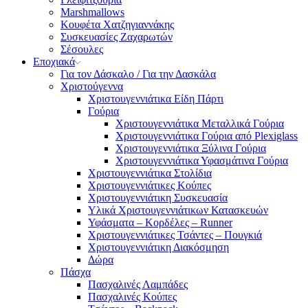
Marshmallows
Κουφέτα Χατζηγιαννάκης
Συσκευασίες Ζαχαρωτών
Σέσουλες
Εποχιακά
Για τον Δάσκαλο / Για την Δασκάλα
Χριστούγεννα
Χριστουγεννιάτικα Είδη Πάρτι
Γούρια
Χριστουγεννιάτικα Μεταλλικά Γούρια
Χριστουγεννιάτικα Γούρια από Plexiglass
Χριστουγεννιάτικα Ξύλινα Γούρια
Χριστουγεννιάτικα Υφασμάτινα Γούρια
Χριστουγεννιάτικα Στολίδια
Χριστουγεννιάτικες Κούπες
Χριστουγεννιάτικη Συσκευασία
Υλικά Χριστουγεννιάτικων Κατασκευών
Υφάσματα – Κορδέλες – Runner
Χριστουγεννιάτικες Τσάντες – Πουγκιά
Χριστουγεννιάτικη Διακόσμηση
Δώρα
Πάσχα
Πασχαλινές Λαμπάδες
Πασχαλινές Κούπες