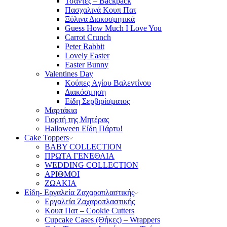
Τσάντες – Backpack
Πασχαλινά Κουπ Πατ
Ξύλινα Διακοσμητικά
Guess How Much I Love You
Carrot Crunch
Peter Rabbit
Lovely Easter
Easter Bunny
Valentines Day
Κούπες Aγίου Βαλεντίνου
Διακόσμηση
Είδη Σερβιρίσματος
Μαρτάκια
Γιορτή της Μητέρας
Halloween Είδη Πάρτυ!
Cake Toppers
BABY COLLECTION
ΠΡΩΤΑ ΓΕΝΕΘΛΙΑ
WEDDING COLLECTION
ΑΡΙΘΜΟΙ
ΖΩΑΚΙΑ
Είδη- Εργαλεία Ζαχαροπλαστικής
Εργαλεία Ζαχαροπλαστικής
Κουπ Πατ – Cookie Cutters
Cupcake Cases (Θήκες) – Wrappers