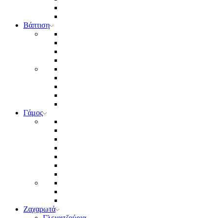
Βάπτιση
Γάμος
Ζαχαρωτά
Γλειφιτζούρια