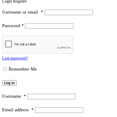
Login
Register
Username or email
*
Password
*
Lost password?
Remember Me
Log in
Username
*
Email address
*