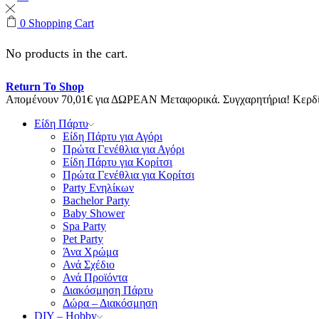
0
Shopping Cart
No products in the cart.
Return To Shop
Απομένουν
70,01
€
για ΔΩΡΕΑΝ Μεταφορικά.
Συγχαρητήρια! Κερ
Είδη Πάρτυ
Είδη Πάρτυ για Αγόρι
Πρώτα Γενέθλια για Αγόρι
Είδη Πάρτυ για Κορίτσι
Πρώτα Γενέθλια για Κορίτσι
Party Ενηλίκων
Bachelor Party
Baby Shower
Spa Party
Pet Party
Άνα Χρώμα
Ανά Σχέδιο
Ανά Προϊόντα
Διακόσμηση Πάρτυ
Δώρα – Διακόσμηση
DIY – Hobby