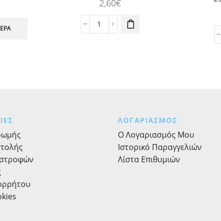
2,60
€
Μπαλόνια
ΤΕΡΑ
Σιέλ
Πουά.
30εκ.
6τεμ.
ποσότητα
ΙΕΣ
ΛΟΓΑΡΙΑΣΜΟΣ
ρωμής
Ο Λογαριασμός Μου
στολής
Ιστορικό Παραγγελιών
ιστροφών
Λίστα Επιθυμιών
ς
πορρήτου
okies