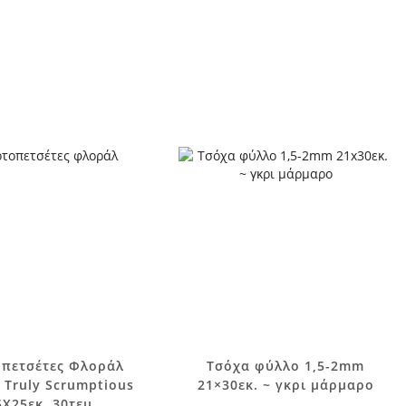
πετσέτες Φλοράλ
Τσόχα φύλλο 1,5-2mm
 Truly Scrumptious
21×30εκ. ~ γκρι μάρμαρο
5Χ25εκ. 30τεμ.