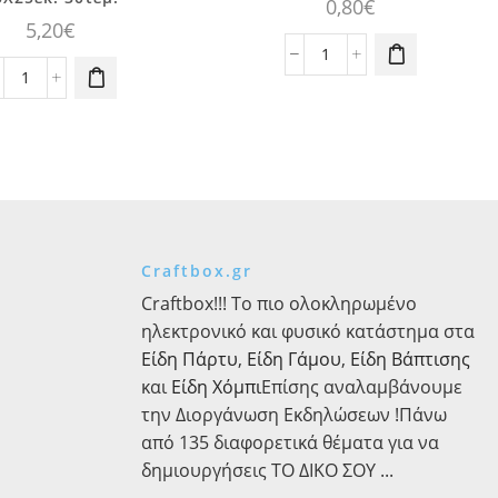
0,80
€
5,20
€
Τσόχα
Χαρτοπετσέτες
φύλλο
Φλοράλ
1,5-
Γλυκού
2mm
Truly
21x30εκ.
Scrumptious
~
25Χ25εκ.
γκρι
30τεμ.
μάρμαρο
ποσότητα
ποσότητα
Craftbox.gr
Craftbox!!! Το πιο ολοκληρωμένο
ηλεκτρονικό και φυσικό κατάστημα στα
Είδη Πάρτυ
,
Είδη Γάμου
,
Είδη Βάπτισης
και
Είδη Χόμπι
Επίσης αναλαμβάνουμε
την Διοργάνωση Εκδηλώσεων !Πάνω
από 135 διαφορετικά θέματα για να
δημιουργήσεις ΤΟ ΔΙΚΟ ΣΟΥ ...