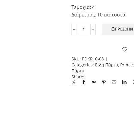
Τεμάχια: 4
Διάμετρος: 10 εκατοστά
ΠΡΟΣΘΉΚΗ
Xάρτινες
Κορώνες
με
Βούλες
Απαλό
SKU:
PDKR10-081J
Ροζ
Categories:
Είδη Πάρτυ
,
Prince
4τεμ.
Πάρτυ
ποσότητα
Share: