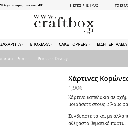
ΙΚΑ
για αγορές άνω των
70€
Η ΕΠΙΧΕΙΡΗΣΗ ΜΑΣ
ΤΟ ΕΡΓΑ
ΖΑΧΑΡΩΤΆ
ΕΠΟΧΙΑΚΆ
CAKE TOPPERS
ΕΊΔΗ- ΕΡΓΑΛΕΊ
ίπισσα - Princess
Princess Disney
Xάρτινες Κορώνες
1,90
€
Χάρτινα καπελάκια σε σχήμ
μοιράσετε στους φίλους σα
Συνδυάστε τα και με άλλα
αξέχαστο θεματικό πάρτυ.