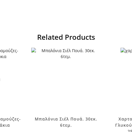
Related Products
Ι
αμούζες-
Μπαλόνια Σιέλ Πουά. 30εκ.
Χαρτο
άκια
6τεμ.
Γλυκού
2