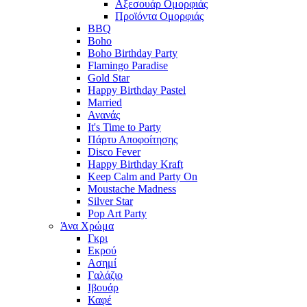
Αξεσουάρ Ομορφιάς
Προϊόντα Ομορφιάς
BBQ
Boho
Boho Birthday Party
Flamingo Paradise
Gold Star
Happy Birthday Pastel
Married
Ανανάς
It's Time to Party
Πάρτυ Αποφοίτησης
Disco Fever
Happy Birthday Kraft
Keep Calm and Party On
Moustache Madness
Silver Star
Pop Art Party
Άνα Χρώμα
Γκρι
Εκρού
Ασημί
Γαλάζιο
Ιβουάρ
Καφέ