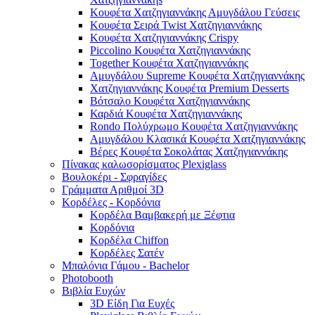
Κουφέτα Χατζηγιαννάκης Αμυγδάλου Γεύσεις
Κουφέτα Σειρά Twist Χατζηγιαννάκης
Κουφέτα Χατζηγιαννάκης Crispy
Piccolino Κουφέτα Χατζηγιαννάκης
Together Κουφέτα Χατζηγιαννάκης
Αμυγδάλου Supreme Κουφέτα Χατζηγιαννάκης
Χατζηγιαννάκης Κουφέτα Premium Desserts
Βότσαλο Κουφέτα Χατζηγιαννάκης
Καρδιά Κουφέτα Χατζηγιαννάκης
Rondo Πολύχρωμο Κουφέτα Χατζηγιαννάκης
Αμυγδάλου Κλασικά Κουφέτα Χατζηγιαννάκης
Βέρες Κουφέτα Σοκολάτας Χατζηγιαννάκης
Πίνακας καλωσορίσματος Plexiglass
Βουλοκέρι - Σφραγίδες
Γράμματα Αριθμοί 3D
Κορδέλες - Κορδόνια
Κορδέλα Βαμβακερή με Ξέφτια
Κορδόνια
Κορδέλα Chiffon
Κορδέλες Σατέν
Μπαλόνια Γάμου - Bachelor
Photobooth
Βιβλία Ευχών
3D Είδη Για Ευχές