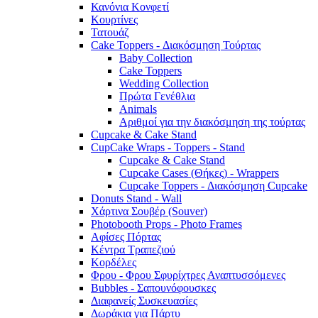
Κανόνια Κονφετί
Κουρτίνες
Τατουάζ
Cake Toppers - Διακόσμηση Τούρτας
Baby Collection
Cake Toppers
Wedding Collection
Πρώτα Γενέθλια
Animals
Αριθμοί για την διακόσμηση της τούρτας
Cupcake & Cake Stand
CupCake Wraps - Toppers - Stand
Cupcake & Cake Stand
Cupcake Cases (Θήκες) - Wrappers
Cupcake Toppers - Διακόσμηση Cupcake
Donuts Stand - Wall
Χάρτινα Σουβέρ (Souver)
Photobooth Props - Photo Frames
Αφίσες Πόρτας
Κέντρα Τραπεζιού
Κορδέλες
Φρου - Φρου Σφυρίχτρες Αναπτυσσόμενες
Bubbles - Σαπουνόφουσκες
Διαφανείς Συσκευασίες
Δωράκια για Πάρτυ