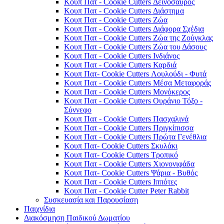
Κουπ Πατ - Cookie Cutters Δεινόσαυρος
Κουπ Πατ - Cookie Cutters Διάστημα
Κουπ Πατ - Cookie Cutters Ζώα
Κουπ Πατ - Cookie Cutters Διάφορα Σχέδια
Κουπ Πατ - Cookie Cutters Ζώα της Ζούγκλας
Κουπ Πατ - Cookie Cutters Ζώα του Δάσους
Κουπ Πατ - Cookie Cutters Ινδιάνος
Κουπ Πατ - Cookie Cutters Καρδιά
Κουπ Πατ- Cookie Cutters Λουλούδι - Φυτά
Κουπ Πατ - Cookie Cutters Μέσα Μεταφοράς
Κουπ Πατ - Cookie Cutters Μονόκερος
Κουπ Πατ - Cookie Cutters Ουράνιο Τόξο -
Σύννεφο
Κουπ Πατ - Cookie Cutters Πασχαλινά
Κουπ Πατ - Cookie Cutters Πριγκίπισσα
Κουπ Πατ - Cookie Cutters Πρώτα Γενέθλια
Κουπ Πατ- Cookie Cutters Σκυλάκι
Κουπ Πατ- Cookie Cutters Τροπικό
Κουπ Πατ - Cookie Cutters Χιονονιφάδα
Κουπ Πατ- Cookie Cutters Ψάρια - Βυθός
Κουπ Πατ - Cookie Cutters Ιππότες
Κουπ Πατ - Cookie Cutter Peter Rabbit
Συσκευασία και Παρουσίαση
Παιχνίδια
Διακόσμηση Παιδικού Δωματίου