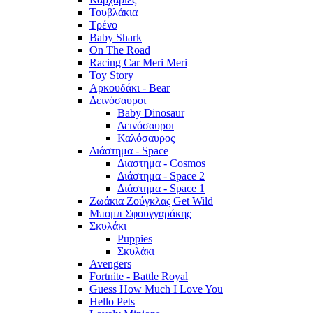
Τουβλάκια
Τρένο
Baby Shark
On The Road
Racing Car Meri Meri
Toy Story
Αρκουδάκι - Bear
Δεινόσαυροι
Baby Dinosaur
Δεινόσαυροι
Καλόσαυρος
Διάστημα - Space
Διαστημα - Cosmos
Διάστημα - Space 2
Διάστημα - Space 1
Ζωάκια Ζούγκλας Get Wild
Μπομπ Σφουγγαράκης
Σκυλάκι
Puppies
Σκυλάκι
Avengers
Fortnite - Battle Royal
Guess How Much I Love You
Hello Pets