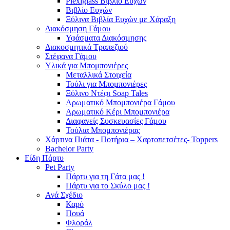
Plexiglass Βιβλίο Ευχών
Βιβλίο Ευχών
Ξύλινα Βιβλία Ευχών με Χάραξη
Διακόσμηση Γάμου
Υφάσματα Διακόσμησης
Διακοσμητικά Τραπεζιού
Στέφανα Γάμου
Υλικά για Μπομπονιέρες
Μεταλλικά Στοιχεία
Τούλι για Μπομπονιέρες
Ξύλινο Ντέφι Soap Tales
Αρωματικό Μπομπονιέρα Γάμου
Αρωματικό Κέρι Μπομπονιέρα
Διαφανείς Συσκευασίες Γάμου
Τούλια Μπομπονιέρας
Χάρτινα Πιάτα - Ποτήρια – Χαρτοπετσέτες- Toppers
Bachelor Party
Είδη Πάρτυ
Pet Party
Πάρτυ για τη Γάτα μας !
Πάρτυ για το Σκύλο μας !
Ανά Σχέδιο
Καρό
Πουά
Φλοράλ