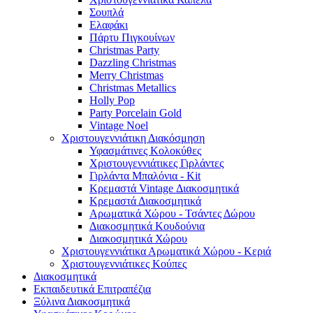
Σουπλά
Ελαφάκι
Πάρτυ Πιγκουίνων
Christmas Party
Dazzling Christmas
Merry Christmas
Christmas Metallics
Holly Pop
Party Porcelain Gold
Vintage Noel
Χριστουγεννιάτικη Διακόσμηση
Υφασμάτινες Κολοκύθες
Χριστουγεννιάτικες Γιρλάντες
Γιρλάντα Μπαλόνια - Kit
Κρεμαστά Vintage Διακοσμητικά
Κρεμαστά Διακοσμητικά
Αρωματικά Χώρου - Τσάντες Δώρου
Διακοσμητικά Κουδούνια
Διακοσμητικά Χώρου
Χριστουγεννιάτικα Αρωματικά Χώρου - Κεριά
Χριστουγεννιάτικες Κούπες
Διακοσμητικά
Εκπαιδευτικά Επιτραπέζια
Ξύλινα Διακοσμητικά