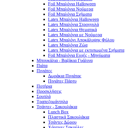
Foil Μπαλόνια Halloween
Foil Μπαλόνια Νούμερα
Foil Μπαλόνια Σχήματα
Latex Μπαλόνια Halloween
Latex Μπαλόνια Στρογγυλά
Latex Μπαλόνια Θεματικά
Latex Μπαλόνια με Νούμερα
Latex Μπαλόνι Αποκάλυψης Φύλου
Latex Μπαλόνια Ζώα
Latex Μπαλόνια με εκτυπωμένα Σχήματα
Foil Μπαλόνια Ευχές - Μηνύματα
Μπουκάλια - Βαζάκια Γυάλινα
Πιάτα
Πινιάτες
Δωράκια Πινιάτας
Πινιάτες Πάρτυ
Ποτήρια
Προσκλήσεις
Σουπλά
Τραπεζομάντηλα
Τσάντες - Σακουλάκια
Lunch Box
Πλαστικά Σακουλάκια
Τσάντες Δώρου
Χάρτινες Σακούλες