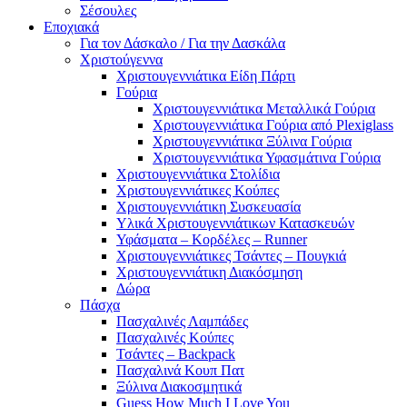
Σέσουλες
Εποχιακά
Για τον Δάσκαλο / Για την Δασκάλα
Χριστούγεννα
Χριστουγεννιάτικα Είδη Πάρτι
Γούρια
Χριστουγεννιάτικα Μεταλλικά Γούρια
Χριστουγεννιάτικα Γούρια από Plexiglass
Χριστουγεννιάτικα Ξύλινα Γούρια
Χριστουγεννιάτικα Υφασμάτινα Γούρια
Χριστουγεννιάτικα Στολίδια
Χριστουγεννιάτικες Κούπες
Χριστουγεννιάτικη Συσκευασία
Υλικά Χριστουγεννιάτικων Κατασκευών
Υφάσματα – Κορδέλες – Runner
Χριστουγεννιάτικες Τσάντες – Πουγκιά
Χριστουγεννιάτικη Διακόσμηση
Δώρα
Πάσχα
Πασχαλινές Λαμπάδες
Πασχαλινές Κούπες
Τσάντες – Backpack
Πασχαλινά Κουπ Πατ
Ξύλινα Διακοσμητικά
Guess How Much I Love You