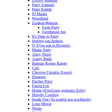
Lovely Minions
Party Animals
Peter Rabbit
PJ Masks
Woodland
Ζωάκια Φάρμας
Farm Party
Farmhouse fun
It's Time to Party
Ιππότης και Δράκος
Ο Τζέικ και οι Πειρατές
Magic Party
Ahoy There
Angry Birds
Batman Rogue Range
Cars
Chevron Γαλάζιο Χρυσό
Dragons
Fischer Price
Forest Fox
Home (Επιτέλους φτάσαμε Σπίτι)
Howdy Cowboy
Inside Out (Τα μυαλά που κουβαλάς)
Lego Movie
Nemo