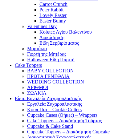
Carrot Crunch
Peter Rabbit
Lovely Easter
Easter Bunny
Valentines Day
Κούπες Aγίου Βαλεντίνου
Διακόσμηση
Είδη Σερβιρίσματος
Μαρτάκια
Γιορτή της Μητέρας
Halloween Είδη Πάρτυ!
Cake Toppers
BABY COLLECTION
ΠΡΩΤΑ ΓΕΝΕΘΛΙΑ
WEDDING COLLECTION
ΑΡΙΘΜΟΙ
ΖΩΑΚΙΑ
Είδη- Εργαλεία Ζαχαροπλαστικής
Εργαλεία Ζαχαροπλαστικής
Κουπ Πατ – Cookie Cutters
Cupcake Cases (Θήκες) – Wrappers
Cake Toppers – Διακόσμηση Τούρτας
Cupcake & Cake Stand
Cupcake Toppers – Διακόσμηση Cupcake
Διακοσμητικά Ζαχαροπλαστικής