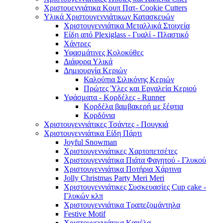
Χριστουεννιάτικα Κουπ Πατ- Cookie Cutters
Υλικά Χριστουγεννιάτικων Κατασκευών
Χριστουγεννιάτικα Μεταλλικά Στοιχεία
Είδη από Plexiglass - Γυαλί - Πλαστικό
Χάντρες
Υφασμάτινες Κολοκύθες
Διάφορα Υλικά
Δημιουργία Κεριών
Καλούπια Σιλικόνης Κεριών
Πρώτες Ύλες και Εργαλεία Κεριού
Υφάσματα - Κορδέλες - Runner
Κορδέλα βαμβακερή με ξέφτια
Κορδόνια
Χριστουγεννιάτικες Τσάντες - Πουγκιά
Χριστουγεννιάτικα Είδη Πάρτι
Joyful Snowman
Χριστουγεννιάτικες Χαρτοπετσέτες
Χριστουγεννιάτικα Πιάτα Φαγητού - Γλυκού
Χριστουγεννιάτικα Ποτήρια Χάρτινα
Jolly Christmas Party Meri Meri
Χριστουγεννιάτικες Συσκευασίες Cup cake -
Γλυκών κλπ
Χριστουγεννιάτικα Τραπεζομάντηλα
Festive Motif
Χριστουγεννιάτικα Καπέλα