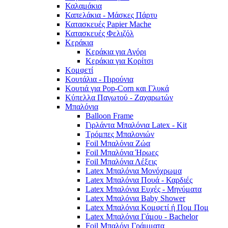
Καλαμάκια
Καπελάκια - Μάσκες Πάρτυ
Κατασκευές Papier Mache
Κατασκευές Φελιζόλ
Κεράκια
Κεράκια για Αγόρι
Κεράκια για Κορίτσι
Κομφετί
Κουτάλια - Πιρούνια
Κουτιά για Pop-Corn και Γλυκά
Κύπελλα Παγωτού - Ζαχαρωτών
Μπαλόνια
Balloon Frame
Γιρλάντα Μπαλόνια Latex - Kit
Τρόμπες Μπαλονιών
Foil Μπαλόνια Ζώα
Foil Μπαλόνια Ήρωες
Foil Μπαλόνια Λέξεις
Latex Μπαλόνια Μονόχρωμα
Latex Μπαλόνια Πουά - Καρδιές
Latex Μπαλόνια Ευχές - Μηνύματα
Latex Μπαλόνια Baby Shower
Latex Μπαλόνια Κομφετί ή Πομ Πομ
Latex Μπαλόνια Γάμου - Bachelor
Foil Μπαλόνι Γράμματα