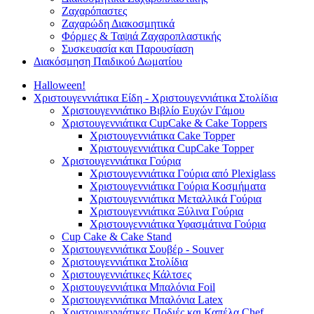
Ζαχαρόπαστες
Ζαχαρώδη Διακοσμητικά
Φόρμες & Ταψιά Ζαχαροπλαστικής
Συσκευασία και Παρουσίαση
Διακόσμηση Παιδικού Δωματίου
Halloween!
Χριστουγεννιάτικα Είδη - Χριστουγεννιάτικα Στολίδια
Χριστουγεννιάτικο Βιβλίο Ευχών Γάμου
Χριστουγεννιάτικα CupCake & Cake Toppers
Χριστουγεννιάτικα Cake Topper
Χριστουγεννιάτικα CupCake Topper
Χριστουγεννιάτικα Γούρια
Χριστουγεννιάτικα Γούρια από Plexiglass
Χριστουγεννιάτικα Γούρια Κοσμήματα
Χριστουγεννιάτικα Μεταλλικά Γούρια
Χριστουγεννιάτικα Ξύλινα Γούρια
Χριστουγεννιάτικα Υφασμάτινα Γούρια
Cup Cake & Cake Stand
Χριστουγεννιάτικα Σουβέρ - Souver
Χριστουγεννιάτικα Στολίδια
Χριστουγεννιάτικες Κάλτσες
Χριστουγεννιάτικα Μπαλόνια Foil
Χριστουγεννιάτικα Μπαλόνια Latex
Χριστουγεννιάτικες Ποδιές και Καπέλα Chef