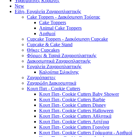
Υφασμάτινες Κορώνες
New
Είδη- Εργαλεία Ζαχαροπλαστικής
Cake Toppers - Διακόσμηση Τούρτας
Cake Toppers
Animal Cake Toppers
Αριθμοί
Cupcake Toppers - Διακόσμηση Cupcake
Cupcake & Cake Stand
Θήκες Cupcakes
Φόρμες & Ταψιά Ζαχαροπλαστικής
Διακοσμητικά Ζαχαροπλαστικής
Εργαλεία Ζαχαροπλαστικής
Καλούπια Σιλικόνης
Ζαχαρόπαστες
Ζαχαρώδη Διακοσμητικά
Κουπ Πατ - Cookie Cutters
Κουπ Πατ- Cookie Cutters Baby Shower
Κουπ Πατ- Cookie Cutters Barbie
Κουπ Πατ- Cookie Cutters Disney
Κουπ Πατ- Cookie Cutters Halloween
Κουπ Πατ- Cookie Cutters Αθλητικά
Κουπ Πατ- Cookie Cutters Αστέρια
Κουπ Πατ- Cookie Cutters Γοργόνα
Κουπ Πατ- Cookie Cutters Γράμματα - Αριθμοί