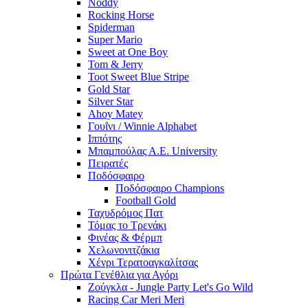
Noddy
Rocking Horse
Spiderman
Super Mario
Sweet at One Boy
Tom & Jerry
Toot Sweet Blue Stripe
Gold Star
Silver Star
Ahoy Matey
Γουΐνι / Winnie Alphabet
Ιππότης
Μπαμπούλας Α.Ε. University
Πειρατές
Ποδόσφαιρο
Ποδόσφαιρο Champions
Football Gold
Ταχυδρόμος Πατ
Τόμας το Τρενάκι
Φινέας & Φέρμπ
Χελωνονιτζάκια
Χένρι Τερατοαγκαλίτσας
Πρώτα Γενέθλια για Αγόρι
Ζούγκλα - Jungle Party Let's Go Wild
Racing Car Meri Meri