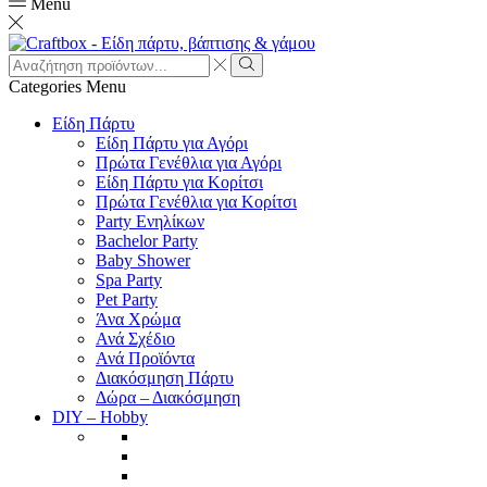
Menu
Search
input
Search
Categories
Menu
Είδη Πάρτυ
Είδη Πάρτυ για Αγόρι
Πρώτα Γενέθλια για Αγόρι
Είδη Πάρτυ για Κορίτσι
Πρώτα Γενέθλια για Κορίτσι
Party Ενηλίκων
Bachelor Party
Baby Shower
Spa Party
Pet Party
Άνα Χρώμα
Ανά Σχέδιο
Ανά Προϊόντα
Διακόσμηση Πάρτυ
Δώρα – Διακόσμηση
DIY – Hobby