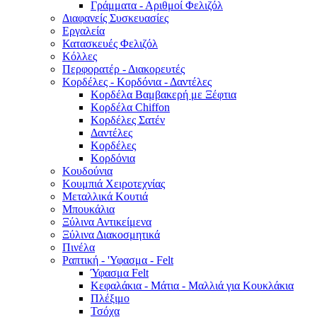
Γράμματα - Αριθμοί Φελιζόλ
Διαφανείς Συσκευασίες
Εργαλεία
Κατασκευές Φελιζόλ
Κόλλες
Περφορατέρ - Διακορευτές
Κορδέλες - Κορδόνια - Δαντέλες
Κορδέλα Βαμβακερή με Ξέφτια
Κορδέλα Chiffon
Κορδέλες Σατέν
Δαντέλες
Κορδέλες
Κορδόνια
Κουδούνια
Κουμπιά Χειροτεχνίας
Μεταλλικά Κουτιά
Μπουκάλια
Ξύλινα Αντικείμενα
Ξύλινα Διακοσμητικά
Πινέλα
Ραπτική - 'Υφασμα - Felt
Ύφασμα Felt
Κεφαλάκια - Μάτια - Μαλλιά για Κουκλάκια
Πλέξιμο
Τσόχα