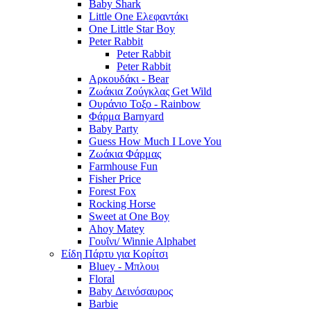
Baby Shark
Little One Ελεφαντάκι
One Little Star Boy
Peter Rabbit
Peter Rabbit
Peter Rabbit
Αρκουδάκι - Bear
Ζωάκια Ζούγκλας Get Wild
Ουράνιο Τοξο - Rainbow
Φάρμα Barnyard
Baby Party
Guess How Much I Love You
Ζωάκια Φάρμας
Farmhouse Fun
Fisher Price
Forest Fox
Rocking Horse
Sweet at One Boy
Ahoy Matey
Γουΐνι/ Winnie Alphabet
Είδη Πάρτυ για Κορίτσι
Bluey - Μπλουι
Floral
Baby Δεινόσαυρος
Barbie