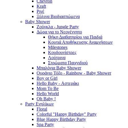
Chevron
Kraft
Ριγέ
Ξύλινα Βιοδιασπώμενα
Baby Shower
Ζούγκλα - Jungle Party
Δώρα για το Νεογέννητο
Θήκη Διαβατηρίου για Παιδιά
Κουτιά Αποθήκευσης Αναμνήσεων
Milestones
Κουδουνίστρες
Λούτρινα
Στρώματα Παιχνιδιού
Μπαλόνια Baby Shower
Ουράνιο Τόξο - Rainbow - Baby Shower
Boy or Girl
Hello Baby - Αστεράκι
Mom To Be
Hello World
Oh Baby !
Party Ενηλίκων
Floral
Colorful "Happy Birthday" Party
Blue Happy Birthday Party
Spa Party