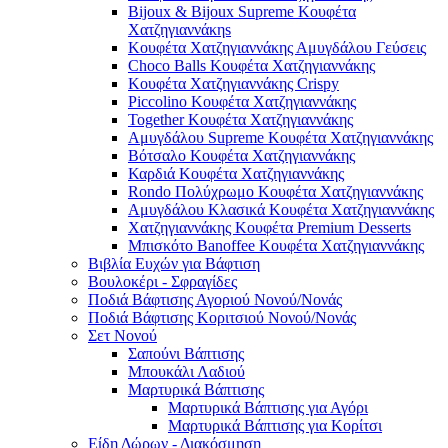
Bijoux & Bijoux Supreme Κουφέτα
Χατζηγιαννάκηs
Κουφέτα Χατζηγιαννάκης Αμυγδάλου Γεύσεις
Choco Balls Κουφέτα Χατζηγιαννάκης
Κουφέτα Χατζηγιαννάκης Crispy
Piccolino Κουφέτα Χατζηγιαννάκης
Together Κουφέτα Χατζηγιαννάκης
Αμυγδάλου Supreme Κουφέτα Χατζηγιαννάκης
Βότσαλο Κουφέτα Χατζηγιαννάκης
Καρδιά Κουφέτα Χατζηγιαννάκης
Rondo Πολύχρωμο Κουφέτα Χατζηγιαννάκης
Αμυγδάλου Κλασικά Κουφέτα Χατζηγιαννάκης
Χατζηγιαννάκης Κουφέτα Premium Desserts
Μπισκότο Banoffee Κουφέτα Χατζηγιαννάκης
Βιβλία Ευχών για Βάφτιση
Βουλοκέρι - Σφραγίδες
Ποδιά Βάφτισης Αγοριού Νονού/Νονάς
Ποδιά Βάφτισης Κοριτσιού Νονού/Νονάς
Σετ Νονού
Σαπούνι Βάπτισης
Μπουκάλι Λαδιού
Μαρτυρικά Βάπτισης
Μαρτυρικά Βάπτισης για Αγόρι
Μαρτυρικά Βάπτισης για Κορίτσι
Είδη Δώρων - Διακόσμηση