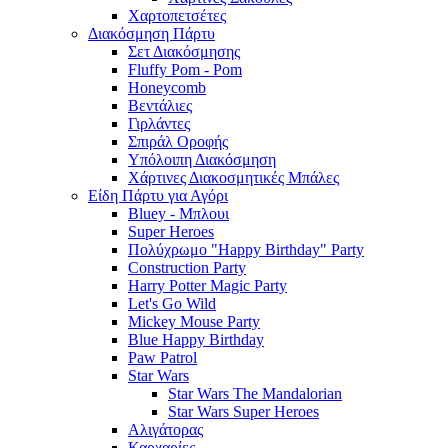
Χαρτοπετσέτες
Διακόσμηση Πάρτυ
Σετ Διακόσμησης
Fluffy Pom - Pom
Honeycomb
Βεντάλιες
Γιρλάντες
Σπιράλ Οροφής
Υπόλοιπη Διακόσμηση
Χάρτινες Διακοσμητικές Μπάλες
Είδη Πάρτυ για Αγόρι
Bluey - Μπλουι
Super Heroes
Πολύχρωμο "Happy Birthday" Party
Construction Party
Harry Potter Magic Party
Let's Go Wild
Mickey Mouse Party
Blue Happy Birthday
Paw Patrol
Star Wars
Star Wars The Mandalorian
Star Wars Super Heroes
Αλιγάτορας
Καρχαρίες