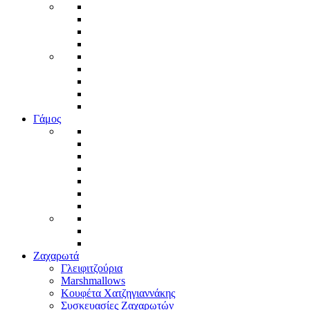
Γάμος
Ζαχαρωτά
Γλειφιτζούρια
Marshmallows
Κουφέτα Χατζηγιαννάκης
Συσκευασίες Ζαχαρωτών