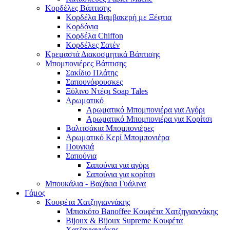
Κορδέλες Βάπτισης
Κορδέλα Βαμβακερή με Ξέφτια
Κορδόνια
Κορδέλα Chiffon
Κορδέλες Σατέν
Κρεμαστά Διακοσμητικά Βάπτισης
Μπομπονιέρες Βάπτισης
Σακίδιο Πλάτης
Σαπουνόφουσκες
Ξύλινο Ντέφι Soap Tales
Αρωματικό
Αρωματικό Μπομπονιέρα για Αγόρι
Αρωματικό Μπομπονιέρα για Κορίτσι
Βαλιτσάκια Μπομπονιέρες
Αρωματικό Κερί Μπομπονιέρα
Πουγκιά
Σαπούνια
Σαπούνια για αγόρι
Σαπούνια για κορίτσι
Μπουκάλια - Βαζάκια Γυάλινα
Γάμος
Κουφέτα Χατζηγιαννάκης
Μπισκότο Banoffee Κουφέτα Χατζηγιαννάκης
Bijoux & Bijoux Supreme Κουφέτα
Χατζηγιαννάκηs