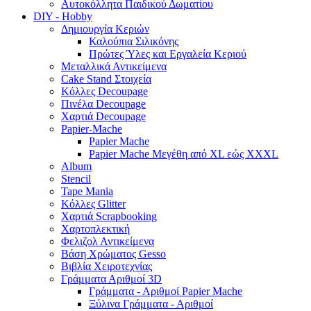
Αυτοκόλλητα Παιδικού Δωματίου
DIY - Hobby
Δημιουργία Κεριών
Καλούπια Σιλικόνης
Πρώτες Ύλες και Εργαλεία Κεριού
Μεταλλικά Αντικείμενα
Cake Stand Στοιχεία
Κόλλες Decoupage
Πινέλα Decoupage
Χαρτιά Decoupage
Papier-Mache
Papier Mache
Papier Mache Μεγέθη από XL εώς XXXL
Album
Stencil
Tape Mania
Κόλλες Glitter
Χαρτιά Scrapbooking
Χαρτοπλεκτική
Φελιζολ Αντικείμενα
Βάση Χρώματος Gesso
Βιβλία Χειροτεχνίας
Γράμματα Αριθμοί 3D
Γράμματα - Αριθμοί Papier Mache
Ξύλινα Γράμματα - Αριθμοί