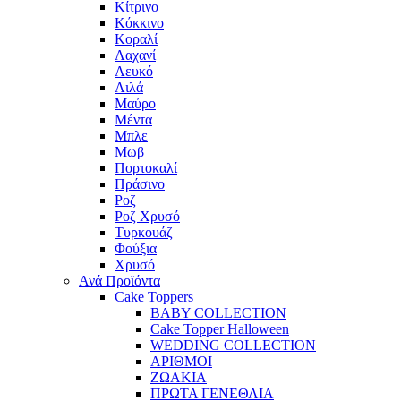
Κίτρινο
Κόκκινο
Κοραλί
Λαχανί
Λευκό
Λιλά
Μαύρο
Μέντα
Μπλε
Μωβ
Πορτοκαλί
Πράσινο
Ροζ
Ροζ Χρυσό
Τυρκουάζ
Φούξια
Χρυσό
Ανά Προϊόντα
Cake Toppers
BABY COLLECTION
Cake Topper Halloween
WEDDING COLLECTION
ΑΡΙΘΜΟΙ
ΖΩΑΚΙΑ
ΠΡΩΤΑ ΓΕΝΕΘΛΙΑ