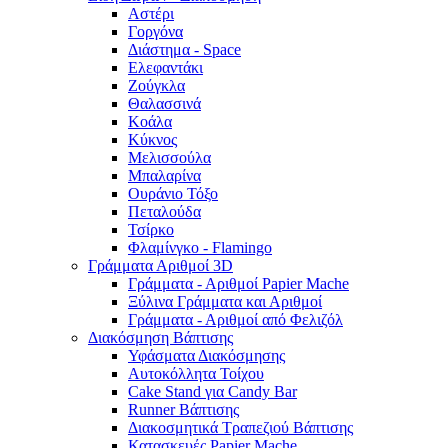
Αστέρι
Γοργόνα
Διάστημα - Space
Ελεφαντάκι
Ζούγκλα
Θαλασσινά
Κοάλα
Κύκνος
Μελισσούλα
Μπαλαρίνα
Ουράνιο Τόξο
Πεταλούδα
Τσίρκο
Φλαμίνγκο - Flamingo
Γράμματα Αριθμοί 3D
Γράμματα - Αριθμοί Papier Mache
Ξύλινα Γράμματα και Αριθμοί
Γράμματα - Αριθμοί από Φελιζόλ
Διακόσμηση Βάπτισης
Υφάσματα Διακόσμησης
Αυτοκόλλητα Τοίχου
Cake Stand για Candy Bar
Runner Βάπτισης
Διακοσμητικά Τραπεζιού Βάπτισης
Κατασκευές Papier Mache