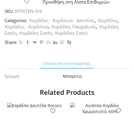
Όψης
Προσθήκη στη Λίστα Επιθυμιών
Μπορντώ,
SKU:
KYSATEN-3rb
3mm
ποσότητα
Categories:
Κορδέλες - Κορδόνια - Δαντέλες
,
Κορδέλες
,
Κορδέλες - Κορδόνια
,
Κορδέλες Πασχαλινές
,
Κορδέλες
Σατέν
,
Κορδέλες Σατέν
,
Κορδέλες Σατέν
Share:
ΕΠΙΠΛΈΟΝ ΠΛΗΡΟΦΟΡΊΕΣ
Χρώμα
Μπορντώ
Related Products